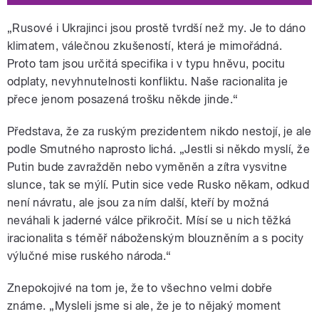
„Rusové i Ukrajinci jsou prostě tvrdší než my.
Je to dáno
klimatem, válečnou zkušeností, která je mimořádná.
Proto tam jsou určitá specifika i v typu hněvu, pocitu
odplaty, nevyhnutelnosti konfliktu. Naše racionalita je
přece jenom posazená trošku někde jinde.“
Představa, že za ruským prezidentem nikdo nestojí, je ale
podle Smutného naprosto lichá. „Jestli si někdo myslí, že
Putin bude zavražděn nebo vyměněn a zítra vysvitne
slunce, tak se mýlí. Putin sice vede Rusko někam, odkud
není návratu, ale jsou za ním další, kteří by možná
neváhali k jaderné válce přikročit. Mísí se u nich těžká
iracionalita s téměř náboženským blouzněním a s pocity
výlučné mise ruského národa.“
Znepokojivé na tom je, že to všechno velmi dobře
známe. „Mysleli jsme si ale, že je to nějaký moment