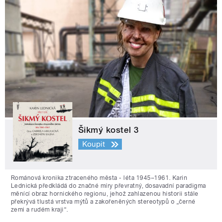
Šikmý kostel 3
Koupit
Románová kronika ztraceného města - léta 1945–1961. Karin
Lednická předkládá do značné míry převratný, dosavadní paradigma
měnící obraz hornického regionu, jehož zahlazenou historii stále
překrývá tlustá vrstva mýtů a zakořeněných stereotypů o „černé
zemi a rudém kraji“.