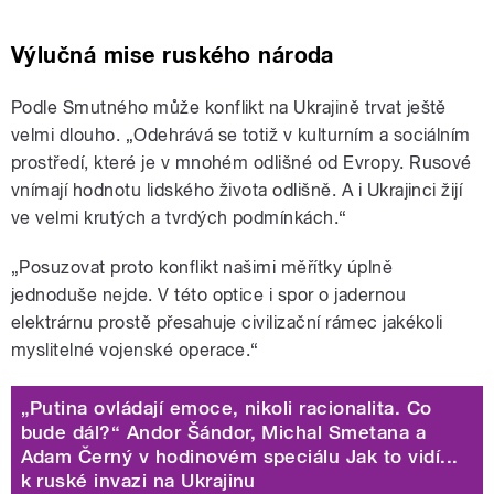
Výlučná mise ruského národa
Podle Smutného může konflikt na Ukrajině trvat ještě
velmi dlouho.
„
Odehrává se totiž v kulturním a sociálním
prostředí, které je v mnohém odlišné od Evropy. Rusové
vnímají hodnotu lidského života odlišně. A i Ukrajinci žijí
ve velmi krutých a tvrdých podmínkách.“
„Posuzovat proto konflikt našimi měřítky úplně
jednoduše nejde. V této optice i spor o jadernou
elektrárnu prostě přesahuje civilizační rámec jakékoli
myslitelné vojenské operace.“
„Putina ovládají emoce, nikoli racionalita. Co
bude dál?“ Andor Šándor, Michal Smetana a
Adam Černý v hodinovém speciálu Jak to vidí...
k ruské invazi na Ukrajinu