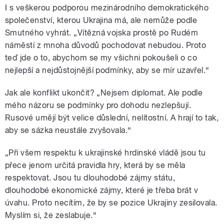
I s veškerou podporou mezinárodního demokratického
společenství, kterou Ukrajina má, ale nemůže podle
Smutného vyhrát.
„
Vítězná vojska prostě po Rudém
náměstí z mnoha důvodů pochodovat nebudou. Proto
teď jde o to, abychom se my všichni pokoušeli o co
nejlepší a nejdůstojnější podmínky, aby se mír uzavřel.“
Jak ale konflikt ukončit? „Nejsem diplomat. Ale podle
mého názoru se podmínky pro dohodu nezlepšují.
Rusové umějí být velice důslední, nelítostní. A hrají to tak,
aby se sázka neustále zvyšovala.“
„Při všem respektu k ukrajinské hrdinské vládě jsou tu
přece jenom určitá pravidla hry, která by se měla
respektovat. Jsou tu dlouhodobé zájmy státu,
dlouhodobé ekonomické zájmy, které je třeba brát v
úvahu. Proto necítím, že by se pozice Ukrajiny zesilovala.
Myslím si, že zeslabuje.“