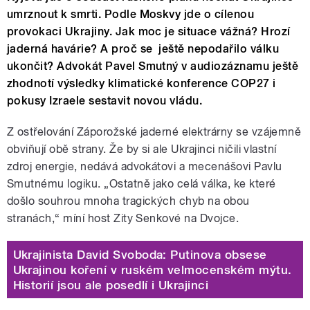
umrznout k smrti. Podle Moskvy jde o cílenou
provokaci Ukrajiny. Jak moc je situace vážná? Hrozí
jaderná havárie? A proč se ještě nepodařilo válku
ukončit? Advokát Pavel Smutný v audiozáznamu ještě
zhodnotí výsledky klimatické konference COP27 i
pokusy Izraele sestavit novou vládu.
Z ostřelování Záporožské jaderné elektrárny se vzájemně
obviňují obě strany. Že by si ale Ukrajinci ničili vlastní
zdroj energie, nedává advokátovi a mecenášovi Pavlu
Smutnému logiku. „Ostatně jako celá válka, ke které
došlo souhrou mnoha tragických chyb na obou
stranách,“ míní host Zity Senkové na Dvojce.
Ukrajinista David Svoboda: Putinova obsese
Ukrajinou koření v ruském velmocenském mýtu.
Historií jsou ale posedlí i Ukrajinci