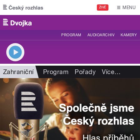
Přejít k hlavnímu obsahu
MENU
ŽIVĚ
PROGRAM
AUDIOARCHIV
KAMERY
Zahraniční
Program
Pořady
Více
…