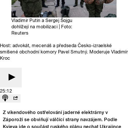
Vladimir Putin a Sergej Šojgu
dohlížejí na mobilizaci | Foto:
Reuters
Host: advokát, mecenáš a předseda Česko-izraelské
smíšené obchodní komory Pavel Smutný. Moderuje Vladimír
Kroc
25:12
Z víkendového ostřelování jaderné elektrárny v
Záporoží se obviňují válčící strany navzájem. Podle
Kyjeva jde o součást ruského plánu nechat Ukrajince