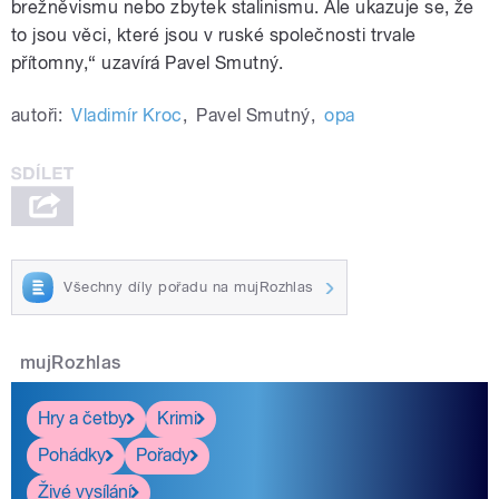
brežněvismu nebo zbytek stalinismu. Ale ukazuje se, že
to jsou věci, které jsou v ruské společnosti trvale
přítomny,“ uzavírá Pavel Smutný.
autoři:
Vladimír Kroc
,
Pavel Smutný
,
opa
Všechny díly pořadu na mujRozhlas
mujRozhlas
Hry a četby
Krimi
Pohádky
Pořady
Živé vysílání