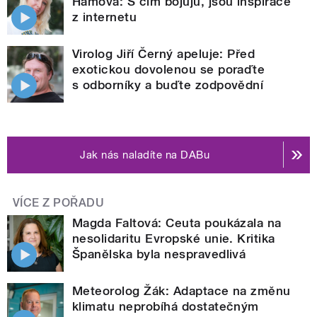
Hámová: S čím bojuju, jsou inspirace
z internetu
Virolog Jiří Černý apeluje: Před
exotickou dovolenou se poraďte
s odborníky a buďte zodpovědní
Jak nás naladíte na DABu
VÍCE Z POŘADU
Magda Faltová: Ceuta poukázala na
nesolidaritu Evropské unie. Kritika
Španělska byla nespravedlivá
Meteorolog Žák: Adaptace na změnu
klimatu neprobíhá dostatečným