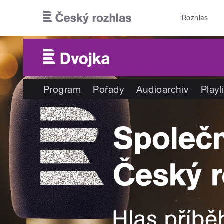
Přejít k hlavnímu obsahu
iRozhlas
Program
Pořady
Audioarchiv
Playl