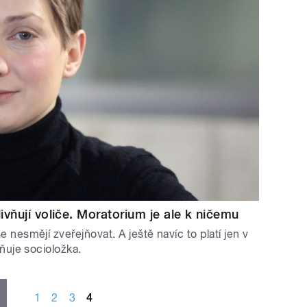
vňují voliče. Moratorium je ale k ničemu
esmějí zveřejňovat. A ještě navíc to platí jen v
ňuje socioložka.
1
2
3
4