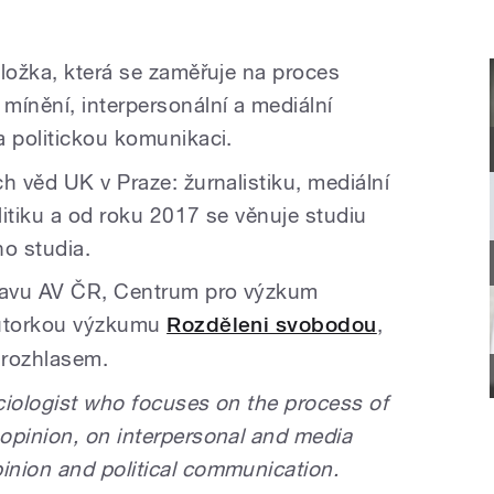
oložka, která se zaměřuje na proces
mínění, interpersonální a mediální
a politickou komunikaci.
h věd UK v Praze: žurnalistiku, mediální
olitiku a od roku 2017 se věnuje studiu
ho studia.
tavu AV ČR, Centrum pro výzkum
autorkou výzkumu
Rozděleni svobodou
,
 rozhlasem.
ciologist who focuses on the process of
opinion, on interpersonal and media
nion and political communication.