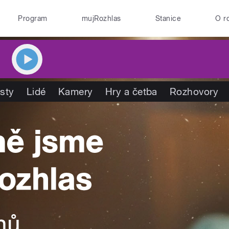
Program
mujRozhlas
Stanice
O r
isty
Lidé
Kamery
Hry a četba
Rozhovory