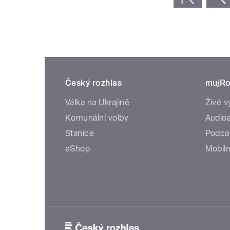
Český rozhlas
mujRo
Válka na Ukrajině
Živé v
Komunální volby
Audioa
Stanice
Podca
eShop
Mobiln