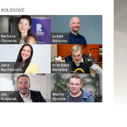
KOLEGOVÉ
Barbora
Lukáš
Chuecos
Bárczay
Jana
František
Rychterová
Novotný
Jan
Martin
Kubáček
Rychlík