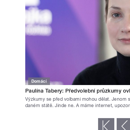
Domácí
Paulína Tabery: Předvolební průzkumy ovli
Výzkumy se před volbami mohou dělat. Jenom se n
daném státě. Jinde ne. A máme internet, upozor
STRÁNKY
« první
‹ předchozí