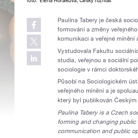
foto:
Elena Horálková
,
Český rozhlas
Paulína Tabery je česká soci
formování a změny veřejného 
komunikaci a veřejné mínění 
Vystudovala Fakultu sociálníc
studia, veřejnou a sociální p
sociologie v rámci doktorské
Působí na Sociologickém ús
veřejného mínění a je spolu
který byl publikován Českým
Paulína Tabery is a Czech so
forming and changing public 
communication and public opi