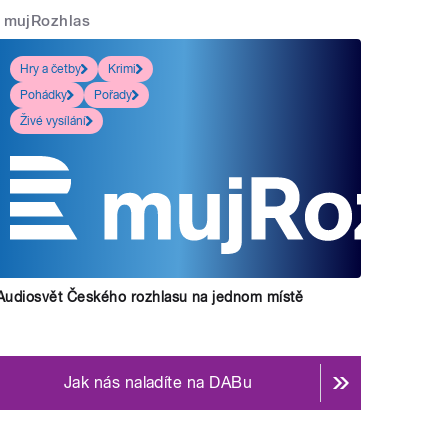
mujRozhlas
Hry a četby
Krimi
Pohádky
Pořady
Živé vysílání
i a uvádí Kateřina Dvořáková a Jiří Holoubek.
" style=
Audiosvět Českého rozhlasu na jednom místě
Jak nás naladíte na DABu