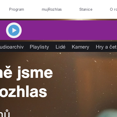
Program
mujRozhlas
Stanice
O r
udioarchiv
Playlisty
Lidé
Kamery
Hry a če