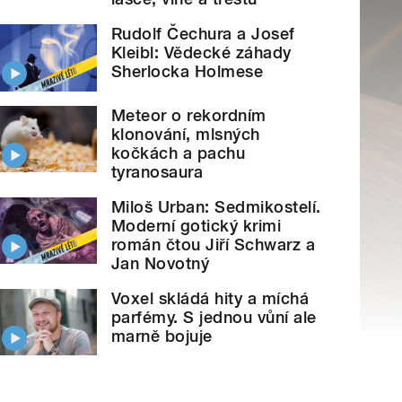
Rudolf Čechura a Josef
Kleibl: Vědecké záhady
Sherlocka Holmese
Meteor o rekordním
klonování, mlsných
kočkách a pachu
tyranosaura
Miloš Urban: Sedmikostelí.
Moderní gotický krimi
román čtou Jiří Schwarz a
Jan Novotný
Voxel skládá hity a míchá
parfémy. S jednou vůní ale
marně bojuje