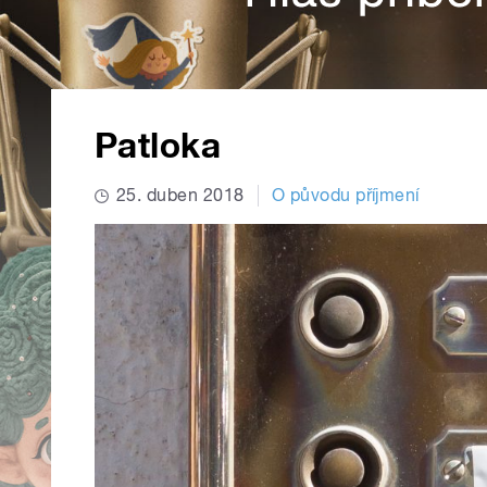
Patloka
25. duben 2018
O původu příjmení