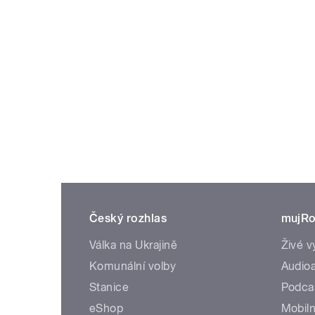
Český rozhlas
mujRo
Válka na Ukrajině
Živé v
Komunální volby
Audioa
Stanice
Podca
eShop
Mobiln