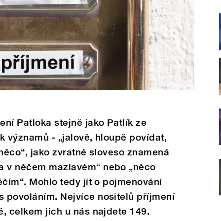
ení Patloka stejně jako Patlík ze
ik významů ‒ „jalově, hloupě povídat,
iti něco“, jako zvratné sloveso znamená
ama v něčem mazlavém“ nebo „něco
něčím“. Mohlo tedy jít o pojmenování
s povoláním. Nejvíce nositelů příjmení
ě, celkem jich u nás najdete 149.