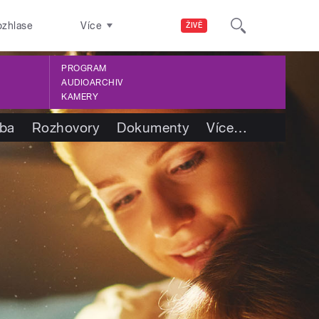
ozhlase
Více
ŽIVĚ
PROGRAM
AUDIOARCHIV
KAMERY
tba
Rozhovory
Dokumenty
Více
…