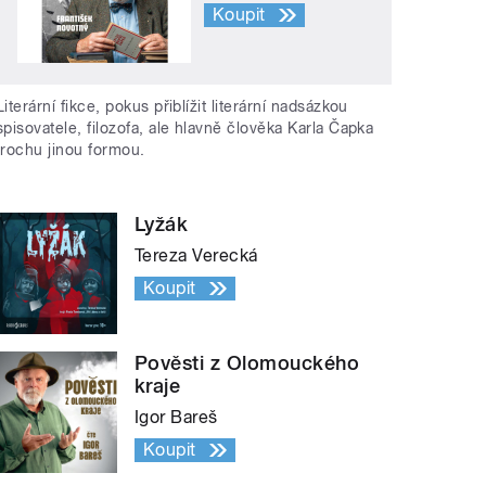
Koupit
Literární fikce, pokus přiblížit literární nadsázkou
spisovatele, filozofa, ale hlavně člověka Karla Čapka
trochu jinou formou.
Lyžák
Tereza Verecká
Koupit
Pověsti z Olomouckého
kraje
Igor Bareš
Koupit