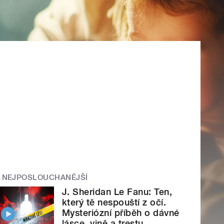
NEJPOSLOUCHANĚJŠÍ
J. Sheridan Le Fanu: Ten,
který tě nespouští z očí.
Mysteriózní příběh o dávné
lásce, vině a trestu