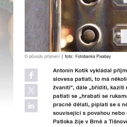
O původu příjmení
|
foto:
Fotobanka Pixabay
Antonín Kotík vykládal příjm
slovesa patlati, to má někol
žvaniti“, dále „bříditi, kaz
patlati se „hrabati se ruk
pracně dělati, piplati se s 
související s povahou nebo 
Patloka žije v Brně a Tišnov