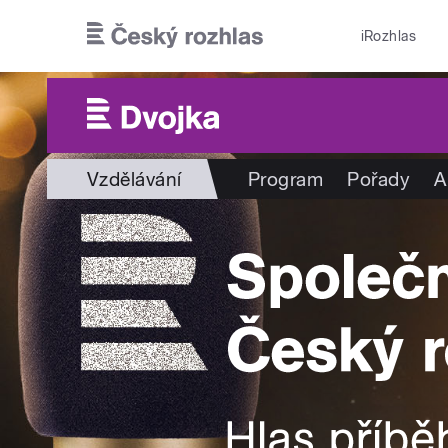
Přejít k hlavnímu obsahu
iRozhlas
Vzdělávání
Program
Pořady
A