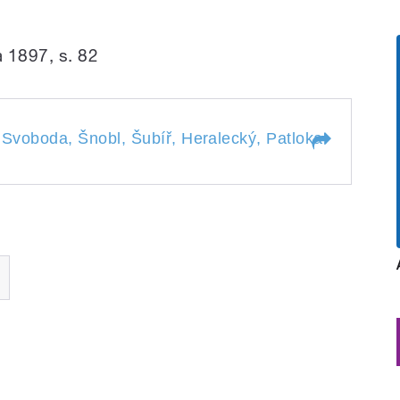
a 1897, s. 82
 Svoboda, Šnobl, Šubíř, Heralecký, Patloka. Připravil
al, Svoboda, Šnobl, Šubíř,
ipravili a uvádí Kateřina
ubek.