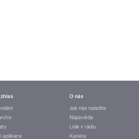
zhlas
O nás
ysílání
Jak nás naladíte
rchiv
Nápověda
sty
Lidé v rádiu
í aplikace
Kariéra