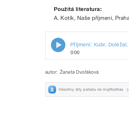
Použitá literatura:
A. Kotík, Naše příjmení, Prah
Příjmení: Kubr, Doležal,
0:00
Příjmení: Kubr, Dolež
Play
Heralecký, Patloka. Př
autor:
Žaneta Dvořáková
Dvořáková a Jiří Holo
Všechny díly pořadu na mujRozhlas
/