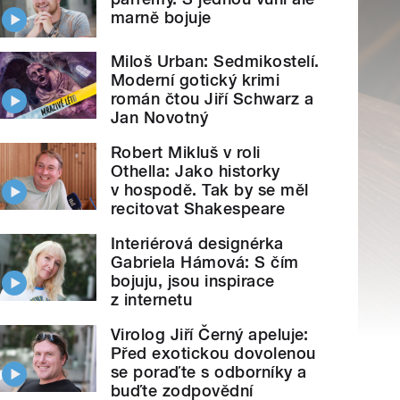
marně bojuje
Miloš Urban: Sedmikostelí.
Moderní gotický krimi
román čtou Jiří Schwarz a
Jan Novotný
Robert Mikluš v roli
Othella: Jako historky
v hospodě. Tak by se měl
recitovat Shakespeare
Interiérová designérka
Gabriela Hámová: S čím
bojuju, jsou inspirace
z internetu
Virolog Jiří Černý apeluje:
Před exotickou dovolenou
se poraďte s odborníky a
buďte zodpovědní