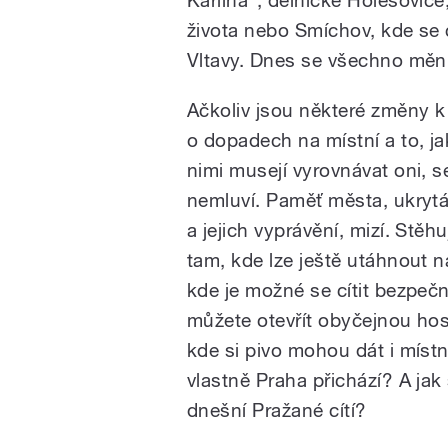
života nebo Smíchov, kde se 
Vltavy. Dnes se všechno mění
Ačkoliv jsou některé změny k
o dopadech na místní a to, ja
nimi musejí vyrovnávat oni, 
nemluví. Paměť města, ukrytá
a jejich vyprávění, mizí. Stěhu
tam, kde lze ještě utáhnout n
kde je možné se cítit bezpečn
můžete otevřít obyčejnou ho
kde si pivo mohou dát i místn
vlastně Praha přichází? A jak
dnešní Pražané cítí?