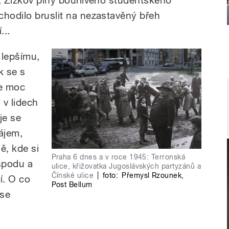
chodilo bruslit na nezastavěný břeh
...
 lepšímu,
k se s
se moc
 v lidech
je se
ájem,
ě, kde si
Praha 6 dnes a v roce 1945: Terronská
spodu a
ulice, křižovatka Jugoslávských partyzánů a
Čínské ulice
|
foto:
Přemysl Rzounek
,
í. O co
Post Bellum
 se