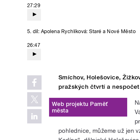
27:29
5. díl: Apolena Rychlíková: Staré a Nové Město
26:47
Smíchov, Holešovice, Žižkov
pražských čtvrtí a nespočet 
N
Web projektu Paměť
města
Vá
p
pohlednice, můžeme už jen vz
Karlína“, dělnické Holešovic