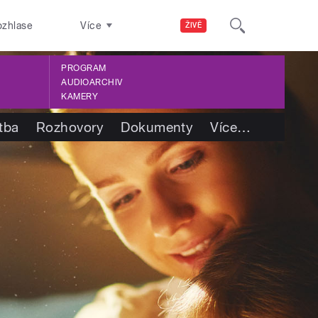
ozhlase
Více
ŽIVĚ
PROGRAM
AUDIOARCHIV
KAMERY
tba
Rozhovory
Dokumenty
Více
…