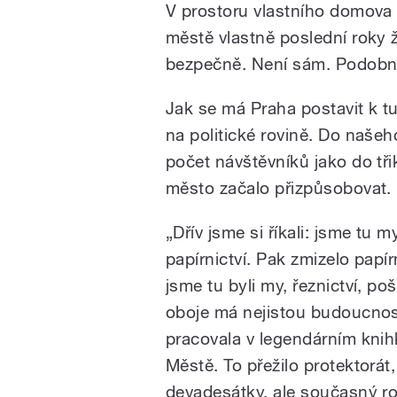
V prostoru vlastního domova 
městě vlastně poslední roky žij
bezpečně. Není sám. Podobné
Jak se má Praha postavit k turi
na politické rovině. Do našeho
počet návštěvníků jako do tři
město začalo přizpůsobovat.
„Dřív jsme si říkali: jsme tu 
papírnictví. Pak zmizelo papí
jsme tu byli my, řeznictví, poš
oboje má nejistou budoucnost
pracovala v legendárním knih
Městě. To přežilo protektorát
devadesátky, ale současný r