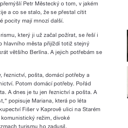
přemýšlí Petr Městecký o tom, v jakém
e a co se stalo, že se přestal cítit
 pocity mají mnozí další.
smu, který ji už začal požírat, se řeší i
 hlavního města přijíždí totiž stejný
krát většího Berlína. A jejich potřebám se
my, řeznictví, pošta, domácí potřeby a
rnictví. Potom domácí potřeby. Pořád
ta. A dnes je tu jen řeznictví a pošta. A
,“ popisuje Mariana, která po léta
kupectví Fišer v Kaprově ulici na Starém
, komunistický režim, divoké
ozmach turismu ho zadusil.