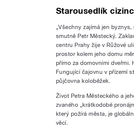
Starousedlík cizin
„Všechny zajímá jen byznys, 
smutně Petr Městecký. Zaklada
centru Prahy žije v Růžové uli
prostor kolem jeho domu mění
přímo za domovními dveřmi. H
Fungující čajovnu v přízemí s
půjčovna koloběžek.
Život Petra Městeckého a je
zvaného „krátkodobé pronájm
který požírá města, je globá
věcí.