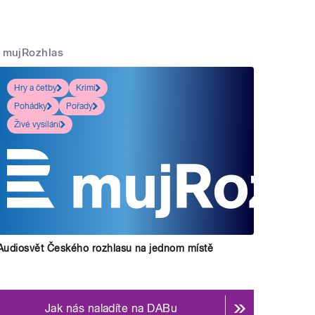
mujRozhlas
Hry a četby
Krimi
Pohádky
Pořady
Živé vysílání
Audiosvět Českého rozhlasu na jednom místě
Jak nás naladíte na DABu