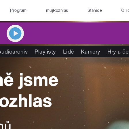
Program
mujRozhlas
Stanice
O r
Audioarchiv
Playlisty
Lidé
Kamery
Hry a če