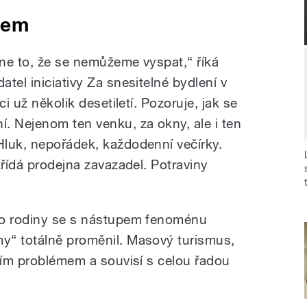
cem
ne to, že se nemůžeme vyspat,“ říká
tel iniciativy Za snesitelné bydlení v
ci už několik desetiletí. Pozoruje, jak se
. Nejenom ten venku, za okny, ale i ten
luk, nepořádek, každodenní večírky.
třídá prodejna zavazadel. Potraviny
ho rodiny se s nástupem fenoménu
y“ totálně proměnil. Masový turismus,
lním problémem a souvisí s celou řadou