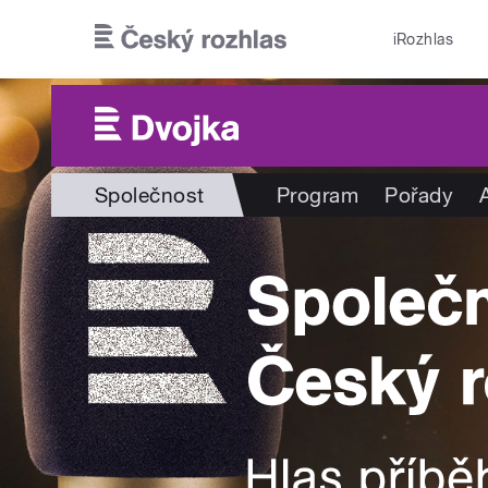
Přejít k hlavnímu obsahu
iRozhlas
Společnost
Program
Pořady