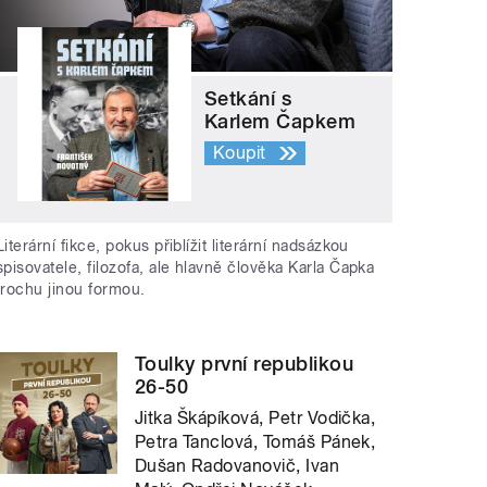
Setkání s
Karlem Čapkem
Koupit
Literární fikce, pokus přiblížit literární nadsázkou
spisovatele, filozofa, ale hlavně člověka Karla Čapka
trochu jinou formou.
Toulky první republikou
26-50
Jitka Škápíková, Petr Vodička,
Petra Tanclová, Tomáš Pánek,
Dušan Radovanovič, Ivan