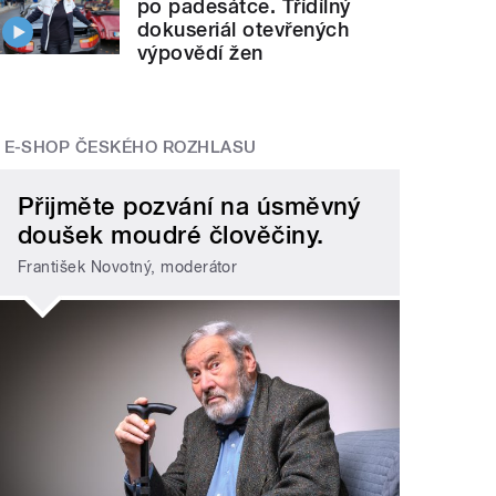
po padesátce. Třídílný
dokuseriál otevřených
výpovědí žen
E-SHOP ČESKÉHO ROZHLASU
Přijměte pozvání na úsměvný
doušek moudré člověčiny.
František Novotný, moderátor