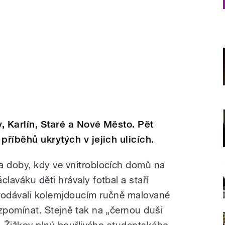
, Karlín, Staré a Nové Město. Pět
příběhů ukrytých v jejich ulicích.
a doby, kdy ve vnitroblocích domů na
claváku děti hrávaly fotbal a staří
rodávali kolemjdoucím ručně malované
pomínat. Stejně tak na „černou duši
e, Žižkov plný bouřlivého studentského