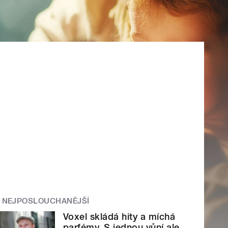
NEJPOSLOUCHANĚJŠÍ
Voxel skládá hity a míchá
parfémy. S jednou vůní ale