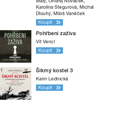
Malý, Ondřej Nováček,
Karolína Stegurová, Michal
Dlouhý, Miloš Vaněček
Koupit
Pohřbeni zaživa
Vít Vencl
Koupit
Šikmý kostel 3
Karin Lednická
Koupit