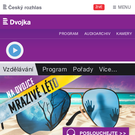
Přejít k hlavnímu obsahu
MENU
ŽIVĚ
PROGRAM
AUDIOARCHIV
KAMERY
Vzdělávání
Program
Pořady
Více
…