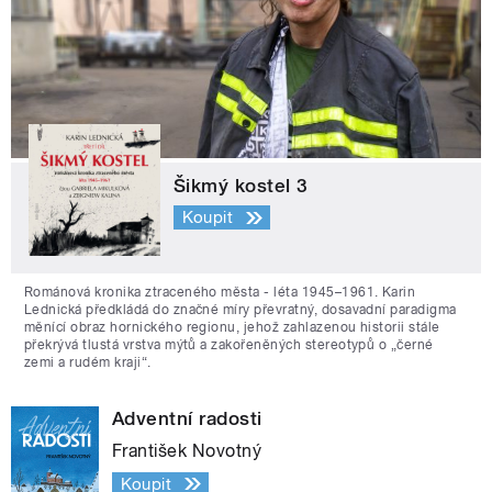
Šikmý kostel 3
Koupit
Románová kronika ztraceného města - léta 1945–1961. Karin
Lednická předkládá do značné míry převratný, dosavadní paradigma
měnící obraz hornického regionu, jehož zahlazenou historii stále
překrývá tlustá vrstva mýtů a zakořeněných stereotypů o „černé
zemi a rudém kraji“.
Adventní radosti
František Novotný
Koupit