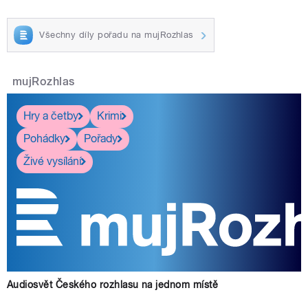
Všechny díly pořadu na mujRozhlas
pause
mujRozhlas
Hry a četby
Krimi
Pohádky
Pořady
Živé vysílání
Audiosvět Českého rozhlasu na jednom místě