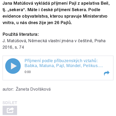
Jana Matúšová vykládá příjmení Pajl z apelativa Beil,
tj. „sekera“. Máte i české příjmení Sekera. Podle
evidence obyvatelstva, kterou spravuje Ministerstvo
vnitra, u nás dnes žije jen 26 Pajlů.
Použitá literatura:
J. Matúšová, Německá vlastní jména v češtině, Praha
2016, s. 74
Příjmení podle příbuzenských vztahů:
Babka, Matuna, Pajl, Mündel, Pelikus.
Připravili a uvádí Ivana Bendová a Jiří
0:00
Holoubek.
Play /
Příjmení podle příbuzenských vztahů: Babka, Matuna, Pajl, Mündel, Pelikus. Připravili a uvádí Ivana Bendová a Jiří Holoubek.
autor:
Žaneta Dvořáková