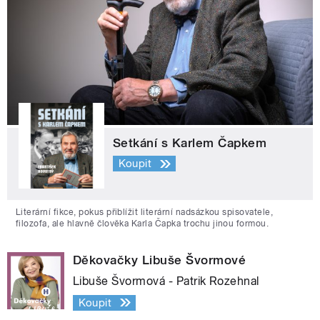
Setkání s Karlem Čapkem
Koupit
Literární fikce, pokus přiblížit literární nadsázkou spisovatele,
filozofa, ale hlavně člověka Karla Čapka trochu jinou formou.
Děkovačky Libuše Švormové
Libuše Švormová - Patrik Rozehnal
Koupit