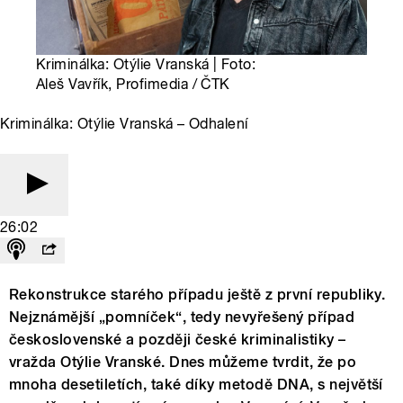
Kriminálka: Otýlie Vranská | Foto:
Aleš Vavřík, Profimedia / ČTK
Kriminálka: Otýlie Vranská – Odhalení
26:02
Rekonstrukce starého případu ještě z první republiky.
Nejznámější „pomníček“, tedy nevyřešený případ
československé a později české kriminalistiky –
vražda Otýlie Vranské. Dnes můžeme tvrdit, že po
mnoha desetiletích, také díky metodě DNA, s největší