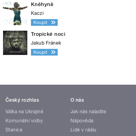
Kněhyně
Kaczi
Koupit
Tropické noci
Jakub Fránek
Koupit
Český rozhlas
O nás
Válka na Ukrajině
Jak nás naladíte
Komunální volby
Nápověda
Stanice
Lidé v rádiu