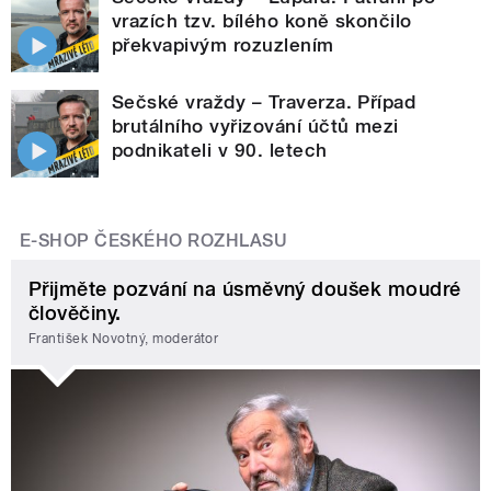
vrazích tzv. bílého koně skončilo
překvapivým rozuzlením
Sečské vraždy – Traverza. Případ
brutálního vyřizování účtů mezi
podnikateli v 90. letech
E-SHOP ČESKÉHO ROZHLASU
Přijměte pozvání na úsměvný doušek moudré
člověčiny.
František Novotný, moderátor