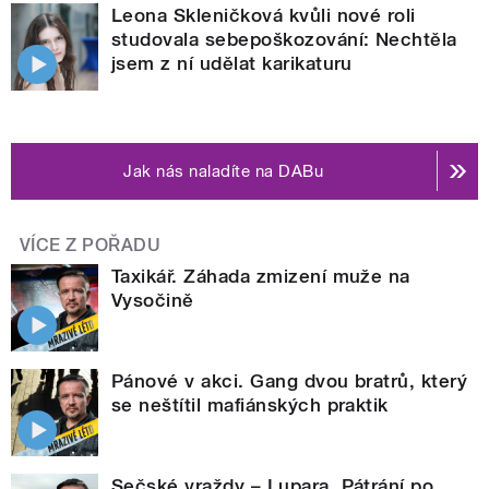
Leona Skleničková kvůli nové roli
studovala sebepoškozování: Nechtěla
jsem z ní udělat karikaturu
Jak nás naladíte na DABu
VÍCE Z POŘADU
Taxikář. Záhada zmizení muže na
Vysočině
Pánové v akci. Gang dvou bratrů, který
se neštítil mafiánských praktik
Sečské vraždy – Lupara. Pátrání po