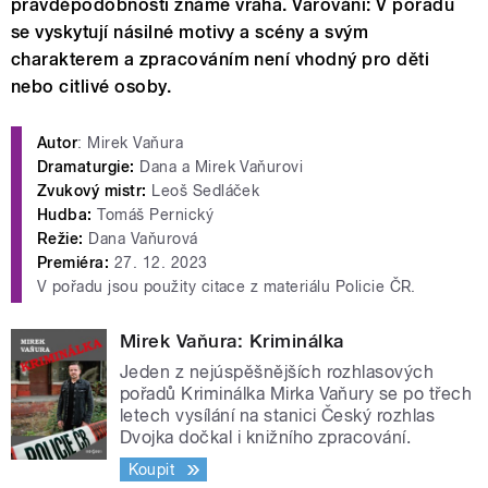
pravděpodobností známe vraha. Varování: V pořadu
se vyskytují násilné motivy a scény a svým
charakterem a zpracováním není vhodný pro děti
nebo citlivé osoby.
Autor
: Mirek Vaňura
Dramaturgie:
Dana a Mirek Vaňurovi
Zvukový mistr:
Leoš Sedláček
Hudba:
Tomáš Pernický
Režie:
Dana Vaňurová
Premiéra:
27. 12. 2023
V pořadu jsou použity citace z materiálu Policie ČR.
Mirek Vaňura: Kriminálka
Jeden z nejúspěšnějších rozhlasových
pořadů Kriminálka Mirka Vaňury se po třech
letech vysílání na stanici Český rozhlas
Dvojka dočkal i knižního zpracování.
Koupit