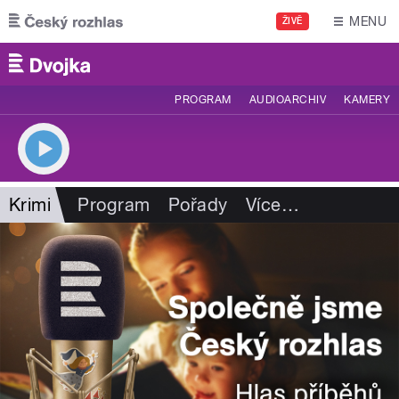
Přejít k hlavnímu obsahu
MENU
ŽIVĚ
PROGRAM
AUDIOARCHIV
KAMERY
Krimi
Program
Pořady
Více
…