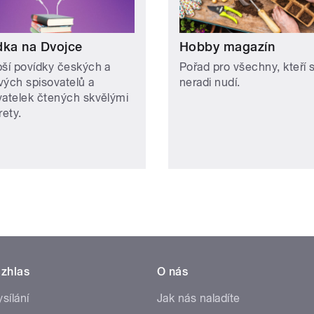
dka na Dvojce
Hobby magazín
pší povídky českých a
Pořad pro všechny, kteří 
vých spisovatelů a
neradi nudí.
vatelek čtených skvělými
rety.
zhlas
O nás
ysílání
Jak nás naladíte