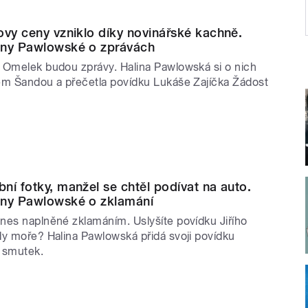
ovy ceny vzniklo díky novinářské kachně.
iny Pawlowské o zprávách
 Omelek budou zprávy. Halina Pawlowská si o nich
em Šandou a přečetla povídku Lukáše Zajíčka Žádost
ní fotky, manžel se chtěl podívat na auto.
iny Pawlowské o zklamání
nes naplněné zklamáním. Uslyšíte povídku Jiřího
dy moře? Halina Pawlowská přidá svoji povídku
 smutek.