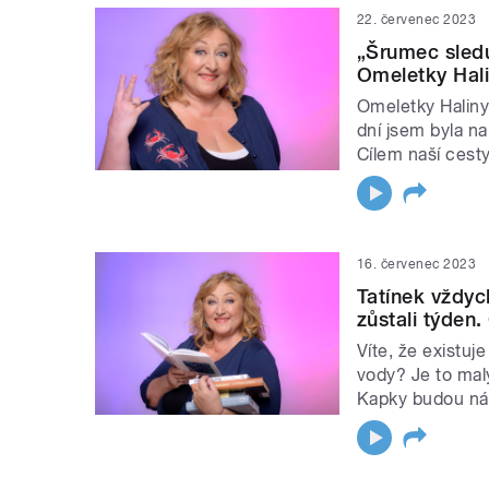
22. červenec 2023
„Šrumec sleduj
Omeletky Hali
Omeletky Haliny
dní jsem byla na
Cílem naší cesty
16. červenec 2023
Tatínek vždyc
zůstali týden
Víte, že existuj
vody? Je to malý
Kapky budou náp