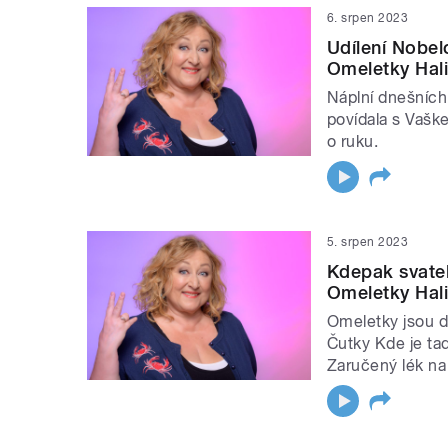
6. srpen 2023
Udílení Nobel
Omeletky Hal
Náplní dnešních
povídala s Vašk
o ruku.
5. srpen 2023
Kdepak svateb
Omeletky Hal
Omeletky jsou d
Čutky Kde je ta
Zaručený lék na