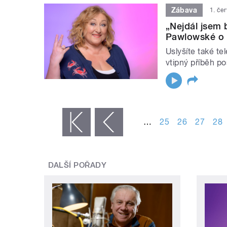
Zábava
1. če
„Nejdál jsem b
Pawlowské o 
Uslyšíte také t
vtipný příběh p
STRÁNKY
…
25
26
27
28
« první
‹ předchozí
DALŠÍ POŘADY