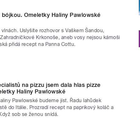
 s bójkou. Omeletky Haliny Pawlowské
 vlnách. Uslyšíte rozhovor s Vaškem Šandou,
 Zahradníčkové Krkonoše, aneb vosy nejsou kámoši
ská přidá recept na Panna Cottu.
cialistů na pizzu jsem dala hlas pizze
eletky Haliny Pawlowské
aliny Pawlowské budeme jíst. Řadu lahůdek
stě do Itálie. Prozradí recept na paprikový koláč a
Když sob se ženou snídá.