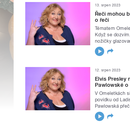
13. srpen 2023
Řeči mohou b
o řeči
Tématem Omelete
Když se dozvím, 
nožičky glazov
12. srpen 2023
Elvis Presley
Pawlowské o
V Omeletkách s
povídku od Ladi
Pawlowská přečt