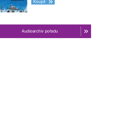
Koupit
Audioarchiv pořadu