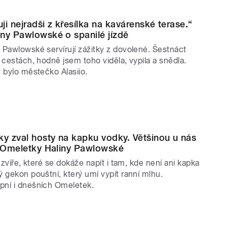
i nejradši z křesílka na kavárenské terase.“
ny Pawlowské o spanilé jízdě
 Pawlowské servírují zážitky z dovolené. Šestnáct
 cestách, hodně jsem toho viděla, vypila a snědla.
 bylo městečko Alasiio.
ky zval hosty na kapku vodky. Většinou u nás
. Omeletky Haliny Pawlowské
e zvíře, které se dokáže napít i tam, kde není ani kapka
 gekon pouštní, který umí vypít ranní mlhu.
ní i dnešních Omeletek.