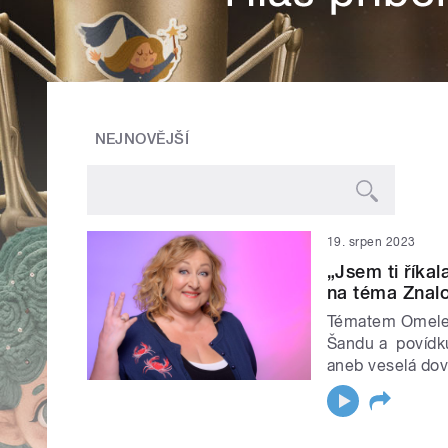
NEJNOVĚJŠÍ
19. srpen 2023
„Jsem ti říka
na téma Znalo
Tématem Omelete
Šandu a povídku
aneb veselá dov