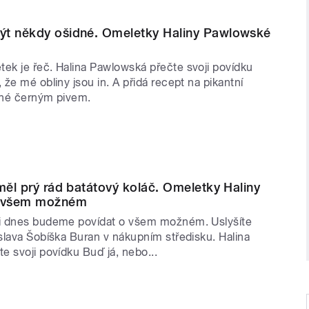
ýt někdy ošidné. Omeletky Haliny Pawlowské
k je řeč. Halina Pawlowská přečte svoji povídku
že mé obliny jsou in. A přidá recept na pikantní
ané černým pivem.
 měl prý rád batátový koláč. Omeletky Haliny
 všem možném
i dnes budeme povídat o všem možném. Uslyšíte
slava Šobíška Buran v nákupním středisku. Halina
e svoji povídku Buď já, nebo...