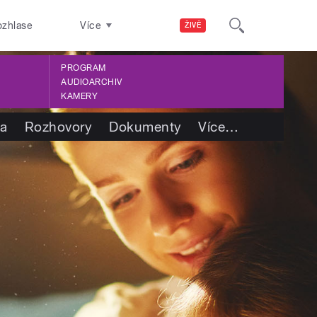
ozhlase
Více
ŽIVĚ
PROGRAM
AUDIOARCHIV
KAMERY
ba
Rozhovory
Dokumenty
Více
…