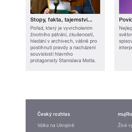
Stopy, fakta, tajemství...
Poví
Pořad, který je vyvrcholením
Nejle
životního pátrání, zkušeností,
světo
hledání v archivech, vášně pro
spiso
postihnutí pravdy a nacházení
interp
souvislostí hlavního
protagonisty Stanislava Motla.
Český rozhlas
mujRo
Válka na Ukrajině
Živé v