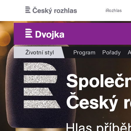
Přejít k hlavnímu obsahu
iRozhlas
Životní styl
Program
Pořady
A