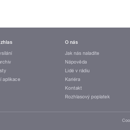
zhlas
O nás
ysílání
Jak nás naladíte
rchiv
Nápověda
sty
Lidé v rádiu
í aplikace
Kariéra
Kontakt
Rozhlasový poplatek
Coo