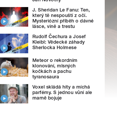
J. Sheridan Le Fanu: Ten,
který tě nespouští z očí.
Mysteriózní příběh o dávné
lásce, vině a trestu
Rudolf Čechura a Josef
Kleibl: Vědecké záhady
Sherlocka Holmese
Meteor o rekordním
klonování, mlsných
kočkách a pachu
tyranosaura
Voxel skládá hity a míchá
parfémy. S jednou vůní ale
marně bojuje