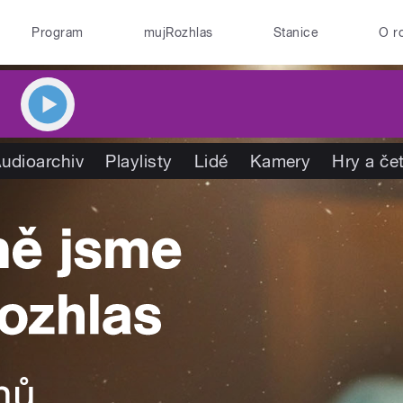
Program
mujRozhlas
Stanice
O r
udioarchiv
Playlisty
Lidé
Kamery
Hry a če