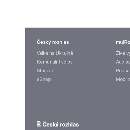
Český rozhlas
mujRo
Válka na Ukrajině
Živé v
Komunální volby
Audioa
Stanice
Podca
eShop
Mobiln