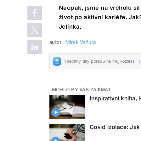
Naopak, jsme na vrcholu sil
život po aktivní kariéře. J
Jelínka.
autor:
Mirek Vaňura
Všechny díly pořadu na mujRozhlas
MOHLO BY VÁS ZAJÍMAT
Inspirativní kniha
Covid izolace: Jak j