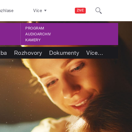
ozhlase
Více
ŽIVĚ
PROGRAM
AUDIOARCHIV
KAMERY
tba
Rozhovory
Dokumenty
Více
…