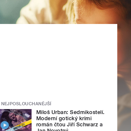
NEJPOSLOUCHANĚJŠÍ
Miloš Urban: Sedmikostelí.
Moderní gotický krimi
román čtou Jiří Schwarz a
Jan Novotný