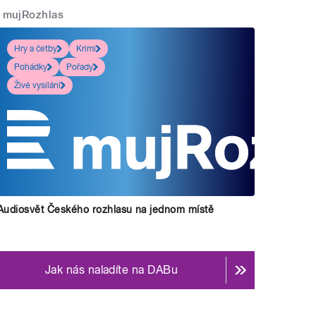
mujRozhlas
Hry a četby
Krimi
Pohádky
Pořady
Živé vysílání
Audiosvět Českého rozhlasu na jednom místě
Jak nás naladíte na DABu