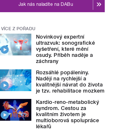
Jak nás naladíte na DABu
VÍCE Z POŘADU
Novinkový expertní
ultrazvuk: sonografické
vyšetření, které mění
osudy. Příběh naděje a
záchrany
Rozsáhlé popáleniny.
Nadějí na rychlejší a
kvalitnější návrat do života
je tzv. rehabilitace mozkem
Kardio-reno-metabolický
syndrom. Cestou za
kvalitním životem je
multioborová spolupráce
lékařů