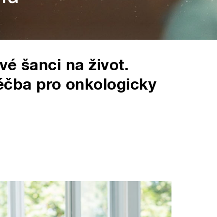
é šanci na život.
éčba pro onkologicky