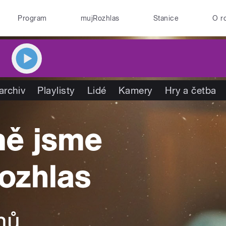
Program
mujRozhlas
Stanice
O r
archiv
Playlisty
Lidé
Kamery
Hry a četba