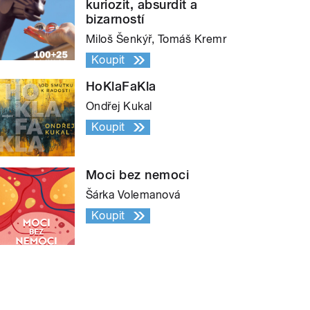
kuriozit, absurdit a
bizarností
Miloš Šenkýř, Tomáš Kremr
Koupit
HoKlaFaKla
Ondřej Kukal
Koupit
Moci bez nemoci
Šárka Volemanová
Koupit