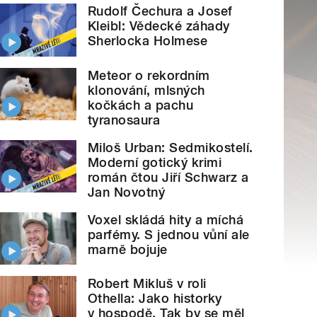
Rudolf Čechura a Josef
Kleibl: Vědecké záhady
Sherlocka Holmese
Meteor o rekordním
klonování, mlsných
kočkách a pachu
tyranosaura
Miloš Urban: Sedmikostelí.
Moderní gotický krimi
román čtou Jiří Schwarz a
Jan Novotný
Voxel skládá hity a míchá
parfémy. S jednou vůní ale
marně bojuje
Robert Mikluš v roli
Othella: Jako historky
v hospodě. Tak by se měl