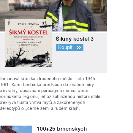
Šikmý kostel 3
Koupit
Románová kronika ztraceného města - léta 1945–
1961. Karin Lednická předkládá do značné míry
převratný, dosavadní paradigma měnící obraz
hornického regionu, jehož zahlazenou historii stále
překrývá tlustá vrstva mýtů a zakořeněných
stereotypů o „černé zemi a rudém kraji“.
100+25 brněnských