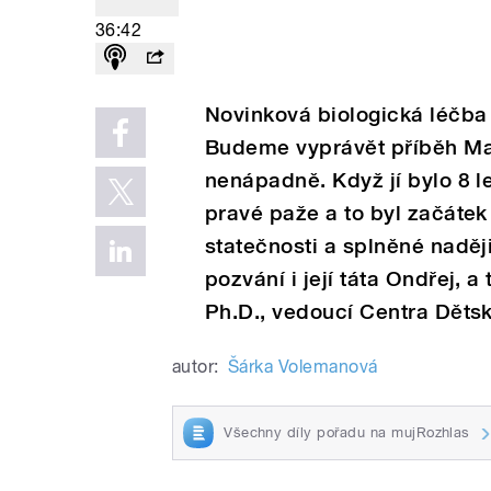
36:42
Novinková biologická léčba
Budeme vyprávět příběh Mag
nenápadně. Když jí bylo 8 le
pravé paže a to byl začátek
statečnosti a splněné naděj
pozvání i její táta Ondřej, 
Ph.D., vedoucí Centra Děts
autor:
Šárka Volemanová
Všechny díly pořadu na mujRozhlas