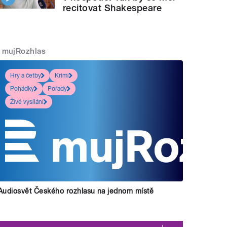
recitovat Shakespeare
mujRozhlas
Hry a četby
Krimi
Pohádky
Pořady
Živé vysílání
Audiosvět Českého rozhlasu na jednom místě