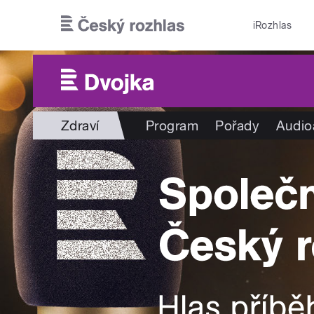
Přejít k hlavnímu obsahu
iRozhlas
Zdraví
Program
Pořady
Audio