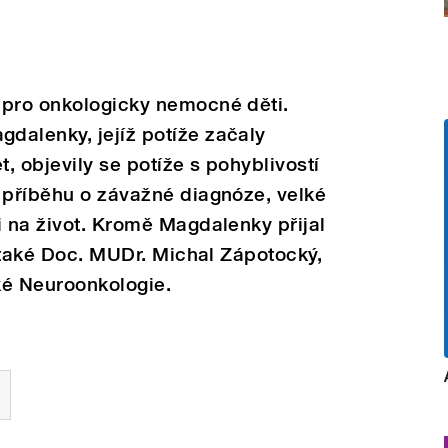
 pro onkologicky nemocné děti.
dalenky, jejíž potíže začaly
t, objevily se potíže s pohyblivostí
 příběhu o závažné diagnóze, velké
i na život. Kromě Magdalenky přijal
a také Doc. MUDr. Michal Zápotocký,
ké Neuroonkologie.