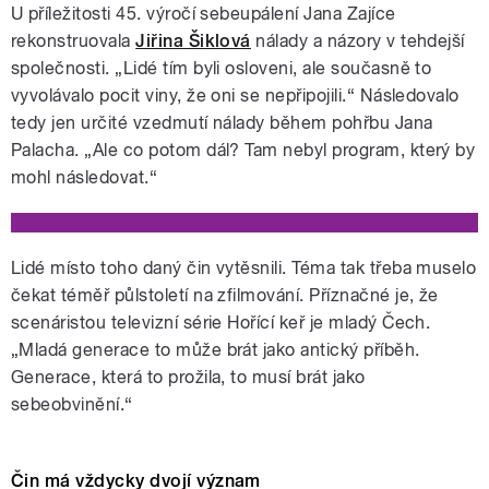
U příležitosti 45. výročí sebeupálení Jana Zajíce
rekonstruovala
Jiřina Šiklová
nálady a názory v tehdejší
společnosti. „Lidé tím byli osloveni, ale současně to
vyvolávalo pocit viny, že oni se nepřipojili.“ Následovalo
tedy jen určité vzedmutí nálady během pohřbu Jana
Palacha. „Ale co potom dál? Tam nebyl program, který by
mohl následovat.“
Lidé místo toho daný čin vytěsnili. Téma tak třeba muselo
čekat téměř půlstoletí na zfilmování. Příznačné je, že
scenáristou televizní série Hořící keř je mladý Čech.
„Mladá generace to může brát jako antický příběh.
Generace, která to prožila, to musí brát jako
sebeobvinění.“
Čin má vždycky dvojí význam