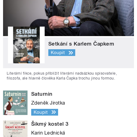
Setkání s Karlem Čapkem
Koupit
Literární fikce, pokus přiblížit literární nadsázkou spisovatele,
filozofa, ale hlavně člověka Karla Čapka trochu jinou formou.
Saturnin
Zdeněk Jirotka
Koupit
Šikmý kostel 3
Karin Lednická