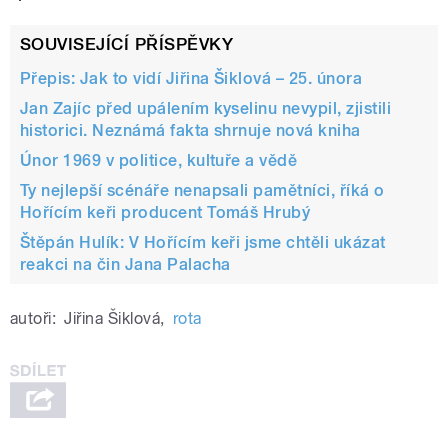
SOUVISEJÍCÍ PŘÍSPĚVKY
Přepis: Jak to vidí Jiřina Šiklová – 25. února
Jan Zajíc před upálením kyselinu nevypil, zjistili
historici. Neznámá fakta shrnuje nová kniha
Únor 1969 v politice, kultuře a vědě
Ty nejlepší scénáře nenapsali pamětníci, říká o
Hořícím keři producent Tomáš Hrubý
Štěpán Hulík: V Hořícím keři jsme chtěli ukázat
reakci na čin Jana Palacha
autoři:
Jiřina Šiklová
,
rota