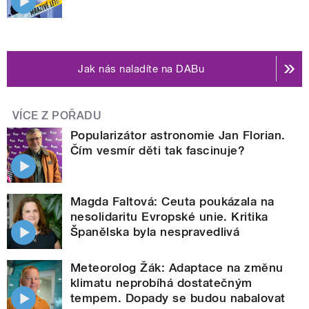
Jak nás naladíte na DABu
VÍCE Z POŘADU
Popularizátor astronomie Jan Florian.
Čím vesmír děti tak fascinuje?
Magda Faltová: Ceuta poukázala na
nesolidaritu Evropské unie. Kritika
Španělska byla nespravedlivá
Meteorolog Žák: Adaptace na změnu
klimatu neprobíhá dostatečným
tempem. Dopady se budou nabalovat