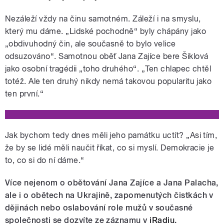
Nezáleží vždy na činu samotném. Záleží i na smyslu,
který mu dáme. „Lidské pochodně“ byly chápány jako
„obdivuhodný čin, ale současně to bylo velice
odsuzováno“. Samotnou oběť Jana Zajíce bere Šiklová
jako osobní tragédii „toho druhého“. „Ten chlapec chtěl
totéž. Ale ten druhý nikdy nemá takovou popularitu jako
ten první.“
Jak bychom tedy dnes měli jeho památku uctít? „Asi tím,
že by se lidé měli naučit říkat, co si myslí. Demokracie je
to, co si do ní dáme.“
Více nejenom o obětování Jana Zajíce a Jana Palacha,
ale i o obětech na Ukrajině, zapomenutých čistkách v
dějinách nebo oslabování role mužů v současné
společnosti se dozvíte ze záznamu v
iRadiu
.