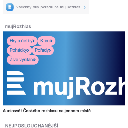
Všechny díly pořadu na mujRozhlas
mujRozhlas
Hry a četby
Krimi
Pohádky
Pořady
Živé vysílání
Audiosvět Českého rozhlasu na jednom místě
NEJPOSLOUCHANĚJŠÍ