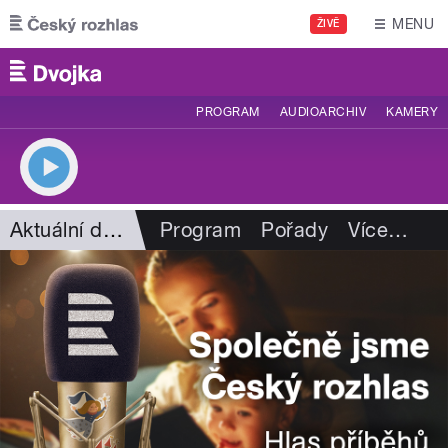
Přejít k hlavnímu obsahu
MENU
ŽIVĚ
PROGRAM
AUDIOARCHIV
KAMERY
Aktuální dění
Program
Pořady
Více
…