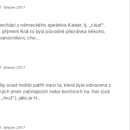
7. březen 2017
pochází z německého apelativa Kaiser, tj. „císař“.
. příjmení Král to byla původně přezdívka někoho,
panovníkovi, cho...
7. březen 2017
by snad mohlo patřit mezi ta, která byla odvozena z
ch jmen začínajících nebo končících na -her (což
muž“), jako je H...
7. březen 2017