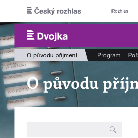
Přejít k hlavnímu obsahu
iRozhlas
O původu příjmení
Program
Poř