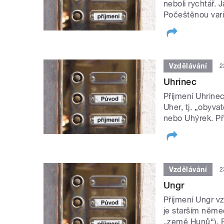
neboli rychtář. 
Počeštěnou varia
Vzdělávání
2
Uhrinec
Příjmení Uhrine
Uher, tj. „obyva
nebo Uhýrek. Př
Vzdělávání
2
Ungr
Příjmení Ungr v
je starším něme
„země Hunů“). P