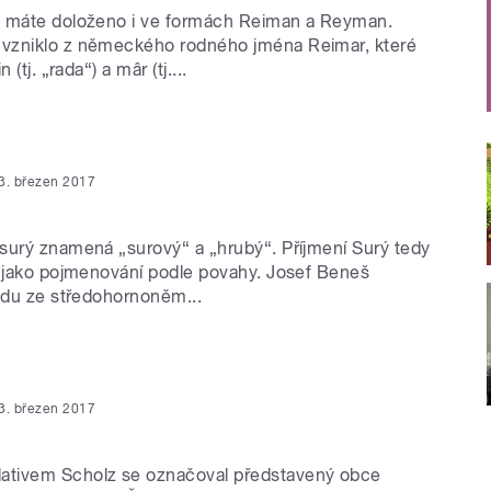
n máte doloženo i ve formách Reiman a Reyman.
vzniklo z německého rodného jména Reimar, které
 (tj. „rada“) a mâr (tj....
3. březen 2017
surý znamená „surový“ a „hrubý“. Příjmení Surý tedy
o jako pojmenování podle povahy. Josef Beneš
ladu ze středohornoněm...
3. březen 2017
tivem Scholz se označoval představený obce