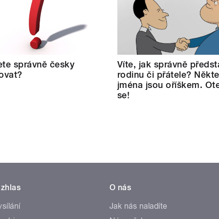
te správně česky
Víte, jak správně předst
ovat?
rodinu či přátele? Někt
jména jsou oříškem. Ote
se!
zhlas
O nás
ysílání
Jak nás naladíte