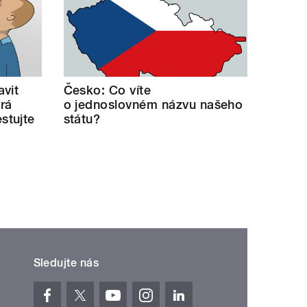
avit
Česko: Co víte
erá
o jednoslovném názvu našeho
stujte
státu?
Sledujte nás