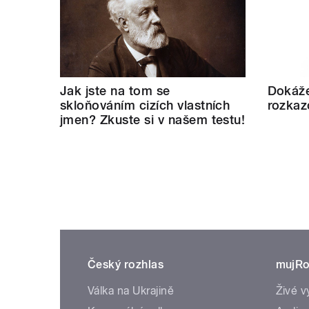
Jak jste na tom se
Dokáže
skloňováním cizích vlastních
rozkaz
jmen? Zkuste si v našem testu!
Český rozhlas
mujRo
Válka na Ukrajině
Živé v