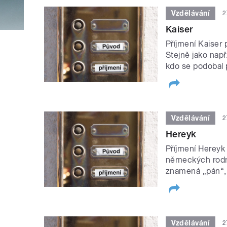
Vzdělávání
2
Kaiser
Příjmení Kaiser 
Stejně jako např
kdo se podobal 
Vzdělávání
2
Hereyk
Příjmení Hereyk 
německých rodný
znamená „pán“, „
Vzdělávání
2