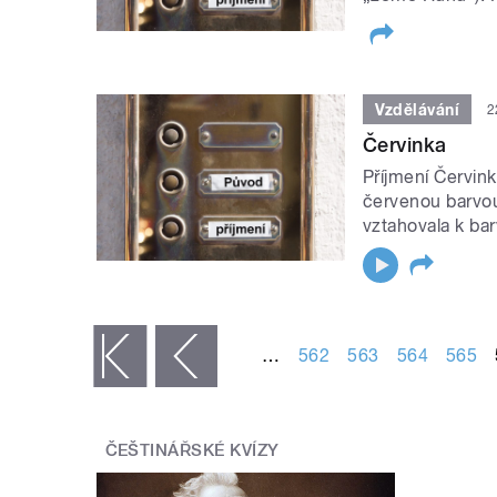
Vzdělávání
2
Červinka
Příjmení Červin
červenou barvou
vztahovala k barv
STRÁNKY
…
562
563
564
565
« první
‹ předchozí
ČEŠTINÁŘSKÉ KVÍZY