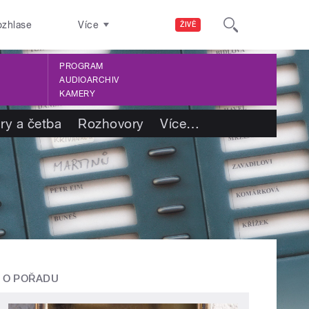
ozhlase
Více
ŽIVĚ
PROGRAM
AUDIOARCHIV
KAMERY
ry a četba
Rozhovory
Více
…
O POŘADU