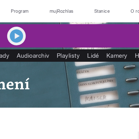
Program
mujRozhlas
Stanice
O r
ady
Audioarchiv
Playlisty
Lidé
Kamery
H