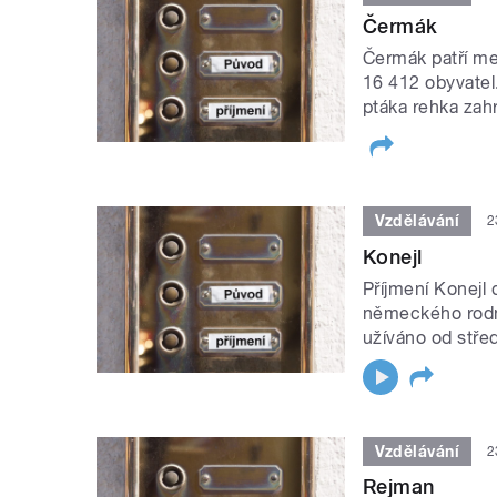
Čermák
Čermák patří mez
16 412 obyvatel
ptáka rehka zahr
Vzdělávání
2
Konejl
Příjmení Konejl 
německého rodné
užíváno od střed
Vzdělávání
2
Rejman