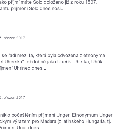
Jako příjmí máte Šolc doloženo již z roku 1597.
ntu příjmení Šolc dnes nosí...
3. březen 2017
c se řadí mezi ta, která byla odvozena z etnonyma
tel Uherska“, obdobně jako Uheřík, Uherka, Uhřík
íjmení Uhrinec dnes...
3. březen 2017
zniklo počeštěním příjmení Unger. Etnonymum Unger
ckým výrazem pro Maďara (z latinského Hungaria, tj.
říjmení Ungr dnes...