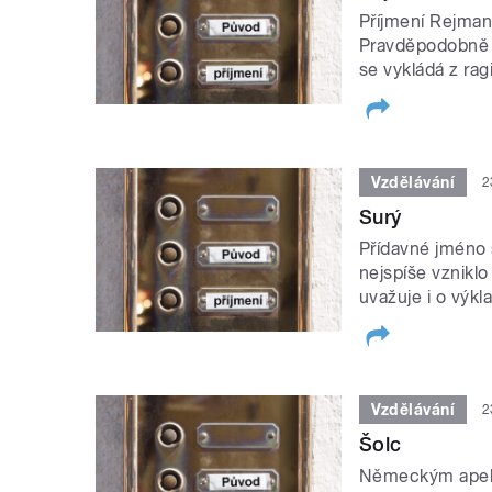
Příjmení Rejma
Pravděpodobně 
se vykládá z ragin
Vzdělávání
2
Surý
Přídavné jméno 
nejspíše vznikl
uvažuje i o výk
Vzdělávání
2
Šolc
Německým apela