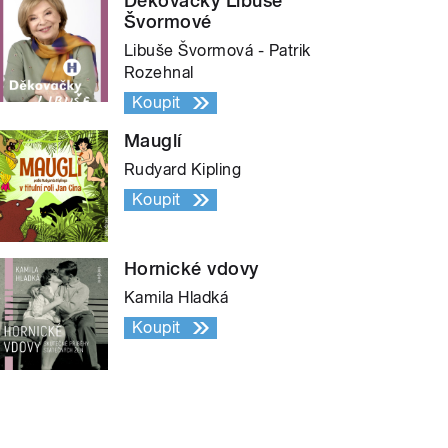
Děkovačky Libuše
Švormové
Libuše Švormová - Patrik
Rozehnal
Koupit
Mauglí
Rudyard Kipling
Koupit
Hornické vdovy
Kamila Hladká
Koupit