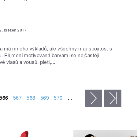
2. březen 2017
ka má mnoho výkladů, ale všechny mají spojitost s
. Příjmení motivovaná barvami se nejčastěji
ě vlasů a vousů, pleti,...
566
567
568
569
570
…
následující ›
posled