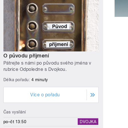
O původu příjmení
Pátrejte s námi po původu svého jména v
rubrice Odpoledne s Dvojkou.
Délka pořadu:
4 minuty
Více o pořadu
Čas vysílání
po–čt 13:50
DVOJKA