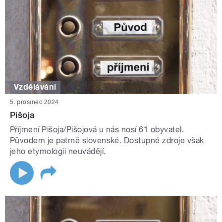
Vzdělávání
5. prosinec 2024
Pišoja
Příjmení Pišoja/Pišojová u nás nosí 61 obyvatel.
Původem je patrně slovenské. Dostupné zdroje však
jeho etymologii neuvádějí.