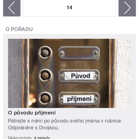
14
n
zí
O POŘADU
O původu příjmení
Pátrejte s námi po původu svého jména v rubrice
Odpoledne s Dvojkou.
Délka pořadu:
4 minuty