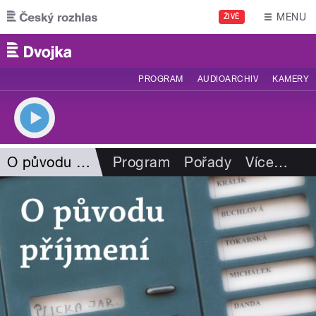
Přejít k hlavnímu obsahu
MENU
ŽIVĚ
PROGRAM
AUDIOARCHIV
KAMERY
O původu příjmení
Program
Pořady
Více
…