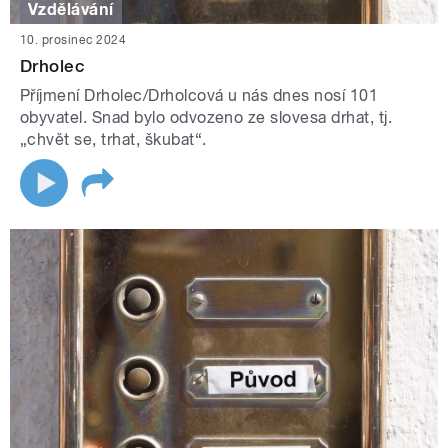
Vzdělávání
10. prosinec 2024
Drholec
Příjmení Drholec/Drholcová u nás dnes nosí 101
obyvatel. Snad bylo odvozeno ze slovesa drhat, tj.
„chvět se, trhat, škubat“.