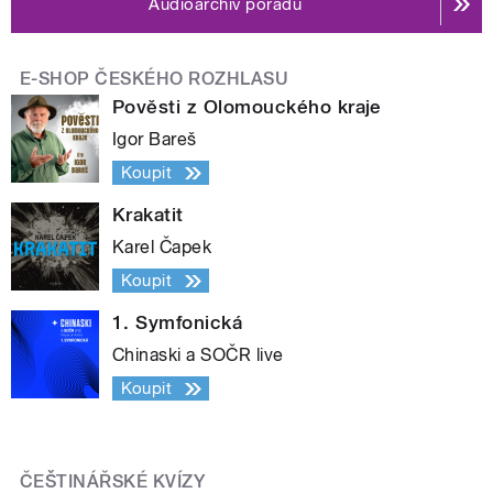
Audioarchiv pořadu
E-SHOP ČESKÉHO ROZHLASU
Pověsti z Olomouckého kraje
Igor Bareš
Koupit
Krakatit
Karel Čapek
Koupit
1. Symfonická
Chinaski a SOČR live
Koupit
ČEŠTINÁŘSKÉ KVÍZY