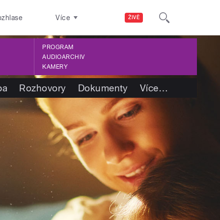
ozhlase
Více
ŽIVĚ
PROGRAM
AUDIOARCHIV
KAMERY
ba
Rozhovory
Dokumenty
Více
…