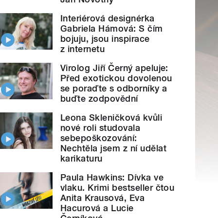
Interiérová designérka
Gabriela Hámová: S čím
bojuju, jsou inspirace
z internetu
Virolog Jiří Černý apeluje:
Před exotickou dovolenou
se poraďte s odborníky a
buďte zodpovědní
Leona Skleničková kvůli
nové roli studovala
sebepoškozování:
Nechtěla jsem z ní udělat
karikaturu
Paula Hawkins: Dívka ve
vlaku. Krimi bestseller čtou
Anita Krausová, Eva
Hacurová a Lucie