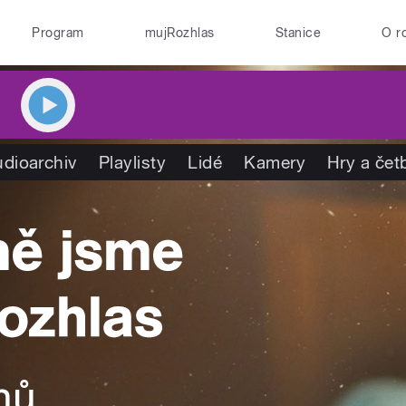
Program
mujRozhlas
Stanice
O r
dioarchiv
Playlisty
Lidé
Kamery
Hry a čet