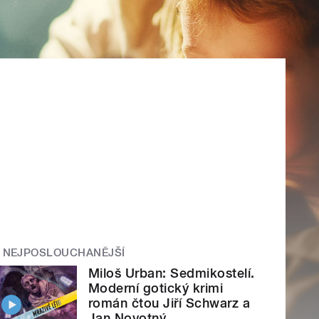
NEJPOSLOUCHANĚJŠÍ
Miloš Urban: Sedmikostelí.
Moderní gotický krimi
román čtou Jiří Schwarz a
Jan Novotný