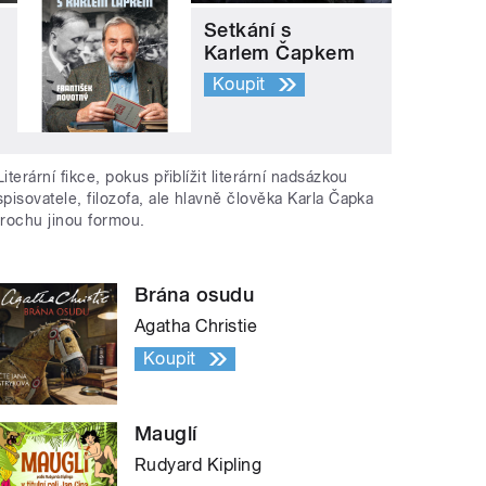
Setkání s
Karlem Čapkem
Koupit
Literární fikce, pokus přiblížit literární nadsázkou
spisovatele, filozofa, ale hlavně člověka Karla Čapka
trochu jinou formou.
Brána osudu
Agatha Christie
Koupit
Mauglí
Rudyard Kipling