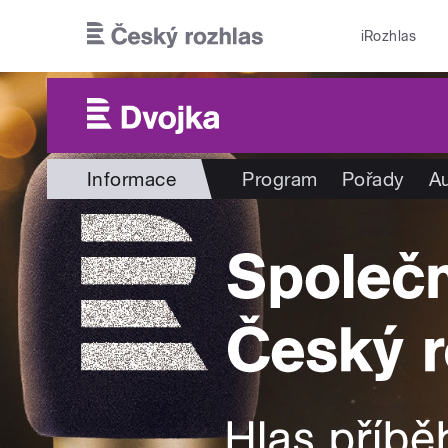
Přejít k hlavnímu obsahu
iRozhlas
Informace
Program
Pořady
Au