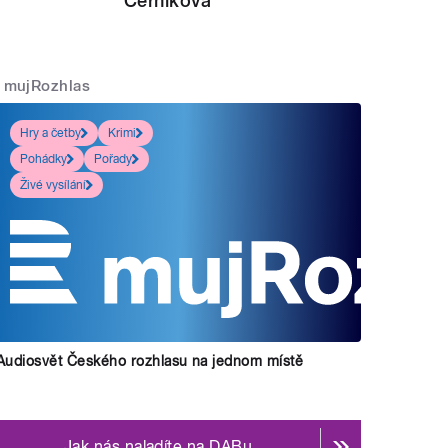
Černíková
mujRozhlas
Hry a četby
Krimi
Pohádky
Pořady
Živé vysílání
Audiosvět Českého rozhlasu na jednom místě
Jak nás naladíte na DABu