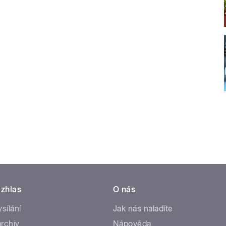
zhlas
O nás
ysílání
Jak nás naladíte
rchiv
Nápověda