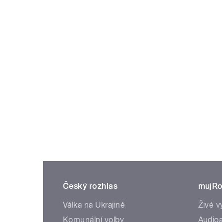
Český rozhlas
mujRo
Válka na Ukrajině
Živé v
Komunální volby
Audioa