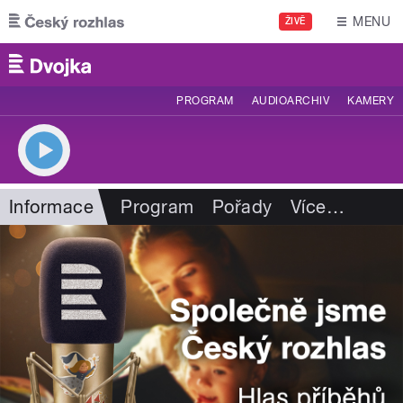
Přejít k hlavnímu obsahu
MENU
ŽIVĚ
PROGRAM
AUDIOARCHIV
KAMERY
Informace
Program
Pořady
Více
…