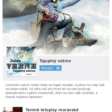
Tajuplný ostrov
Koupit
Lincolnův ostrov nikdo nikdy na mapě nenašel, a přece ho znají lidé
na celém světě. Už déle než sto třicet let na něm prožívají
dobrodružství s pěticí trosečníků, kteří na něm našli útočiště, a
hlavně nejedno tajemství.
Temné letopisy moravské