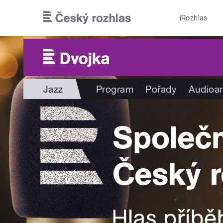
Přejít k hlavnímu obsahu
iRozhlas
Jazz
Program
Pořady
Audioar