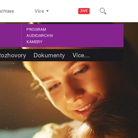
ozhlase
Více
ŽIVĚ
PROGRAM
AUDIOARCHIV
KAMERY
Rozhovory
Dokumenty
Více
…