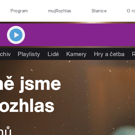
Program
mujRozhlas
Stanice
O r
chiv
Playlisty
Lidé
Kamery
Hry a četba