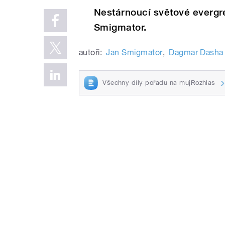
Nestárnoucí světové evergre
Smigmator.
autoři:
Jan Smigmator
,
Dagmar Dasha
Všechny díly pořadu na mujRozhlas