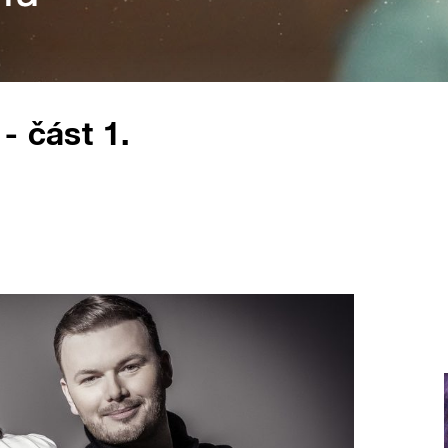
- část 1.