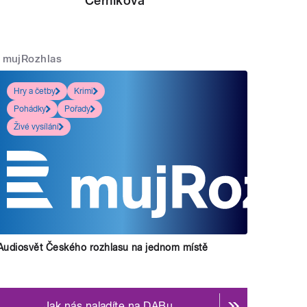
Černíková
mujRozhlas
Hry a četby
Krimi
Pohádky
Pořady
Živé vysílání
Audiosvět Českého rozhlasu na jednom místě
Jak nás naladíte na DABu