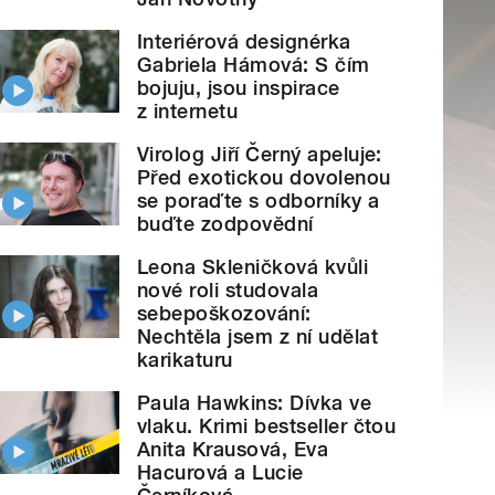
Interiérová designérka
Gabriela Hámová: S čím
bojuju, jsou inspirace
z internetu
Virolog Jiří Černý apeluje:
Před exotickou dovolenou
se poraďte s odborníky a
buďte zodpovědní
Leona Skleničková kvůli
nové roli studovala
sebepoškozování:
Nechtěla jsem z ní udělat
karikaturu
Paula Hawkins: Dívka ve
vlaku. Krimi bestseller čtou
Anita Krausová, Eva
Hacurová a Lucie