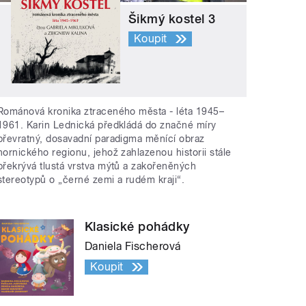
Šikmý kostel 3
Koupit
Románová kronika ztraceného města - léta 1945–
1961. Karin Lednická předkládá do značné míry
převratný, dosavadní paradigma měnící obraz
hornického regionu, jehož zahlazenou historii stále
překrývá tlustá vrstva mýtů a zakořeněných
stereotypů o „černé zemi a rudém kraji“.
Klasické pohádky
Daniela Fischerová
Koupit