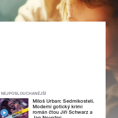
NEJPOSLOUCHANĚJŠÍ
Miloš Urban: Sedmikostelí.
Moderní gotický krimi
román čtou Jiří Schwarz a
Jan Novotný