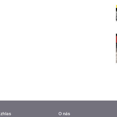
zhlas
O nás