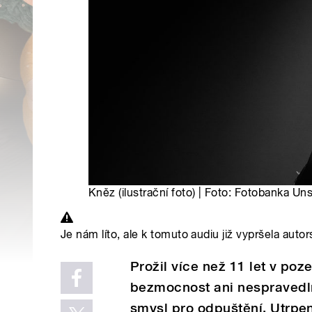
Kněz (ilustrační foto) | Foto: Fotobanka Un
Je nám líto, ale k tomuto audiu již vypršela autor
Prožil více než 11 let v po
bezmocnost ani nespravedlno
smysl pro odpuštění. Utrpen