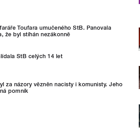
l faráře Toufara umučeného StB. Panovala
, že byl stíhán nezákonně
lídala StB celých 14 let
yl za názory vězněn nacisty i komunisty. Jeho
íná pomník