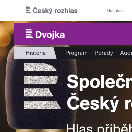
Přejít k hlavnímu obsahu
iRozhlas
Historie
Program
Pořady
Audi