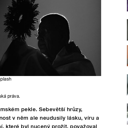
splash
ská práva.
zemském pekle. Sebevětší hrůzy,
st v něm ale neudusily lásku, víru a
í, které byl nucený prožít, považoval