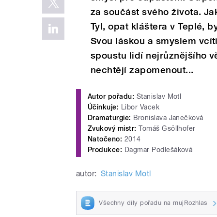
za součást svého života. J
Tyl, opat kláštera v Teplé, 
Svou láskou a smyslem vcít
spoustu lidí nejrůznějšího v
nechtějí zapomenout...
Autor pořadu:
Stanislav Motl
Účinkuje:
Libor Vacek
Dramaturgie:
Bronislava Janečková
Zvukový mistr:
Tomáš Gsöllhofer
Natočeno:
2014
Produkce:
Dagmar Podlešáková
autor:
Stanislav Motl
Všechny díly pořadu na mujRozhlas