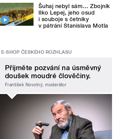
Šuhaj nebyl sám… Zbojník
Ilko Lepej, jeho osud
i souboje s četníky
v pátrání Stanislava Motla
E-SHOP ČESKÉHO ROZHLASU
Přijměte pozvání na úsměvný
doušek moudré člověčiny.
František Novotný, moderátor