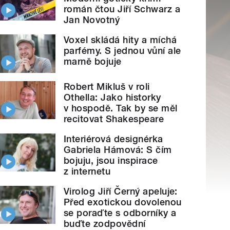
román čtou Jiří Schwarz a
Jan Novotný
Voxel skládá hity a míchá
parfémy. S jednou vůní ale
marně bojuje
Robert Mikluš v roli
Othella: Jako historky
v hospodě. Tak by se měl
recitovat Shakespeare
Interiérová designérka
Gabriela Hámová: S čím
bojuju, jsou inspirace
z internetu
Virolog Jiří Černý apeluje:
Před exotickou dovolenou
se poraďte s odborníky a
buďte zodpovědní