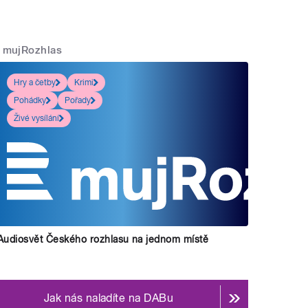
mujRozhlas
Hry a četby
Krimi
Pohádky
Pořady
Živé vysílání
Audiosvět Českého rozhlasu na jednom místě
Jak nás naladíte na DABu