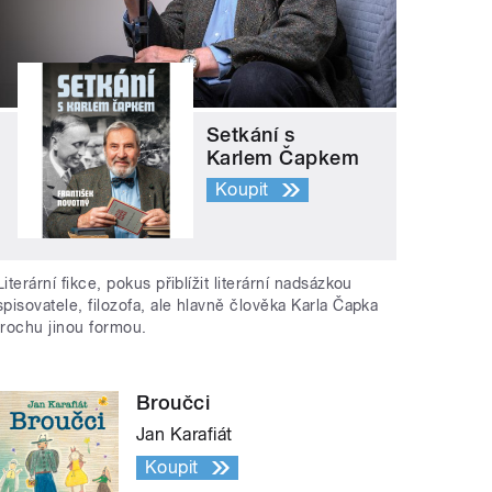
Setkání s
Karlem Čapkem
Koupit
Literární fikce, pokus přiblížit literární nadsázkou
spisovatele, filozofa, ale hlavně člověka Karla Čapka
trochu jinou formou.
Broučci
Jan Karafiát
Koupit