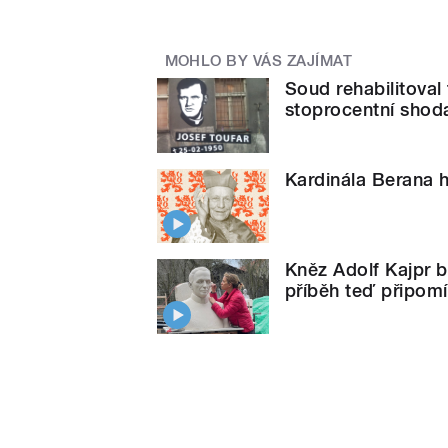
MOHLO BY VÁS ZAJÍMAT
Soud rehabilitova
stoprocentní shoda
Kardinála Berana h
Kněz Adolf Kajpr b
příběh teď připom