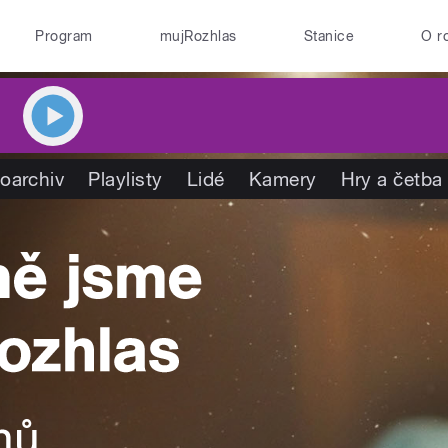
Program
mujRozhlas
Stanice
O r
oarchiv
Playlisty
Lidé
Kamery
Hry a četba