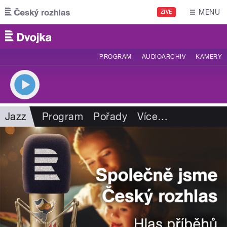
Přejít k hlavnímu obsahu
MENU
ŽIVĚ
PROGRAM
AUDIOARCHIV
KAMERY
Jazz
Program
Pořady
Více
…