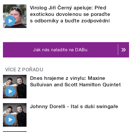
Virolog Jiří Černý apeluje: Před
exotickou dovolenou se poraďte
s odborníky a buďte zodpovědní
Jak nás naladíte na DABu
VÍCE Z POŘADU
Dnes hrajeme z vinylu: Maxine
Sulluivan and Scott Hamilton Quintet
Johnny Dorelli - Ital s duší swingaře