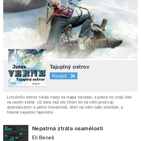
Tajuplný ostrov
Koupit
Lincolnův ostrov nikdo nikdy na mapě nenašel, a přece ho znají lidé
na celém světě. Už déle než sto třicet let na něm prožívají
dobrodružství s pěticí trosečníků, kteří na něm našli útočiště, a
hlavně nejedno tajemství.
Nepatrná ztráta osamělosti
Eli Beneš