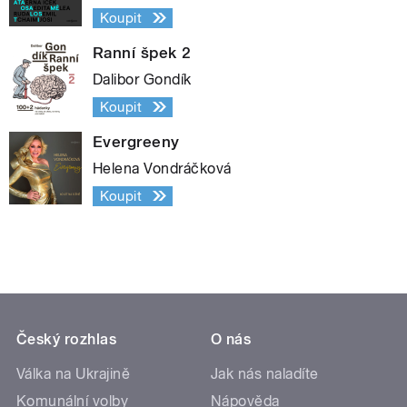
Koupit
Ranní špek 2
Dalibor Gondík
Koupit
Evergreeny
Helena Vondráčková
Koupit
Český rozhlas
O nás
Válka na Ukrajině
Jak nás naladíte
Komunální volby
Nápověda