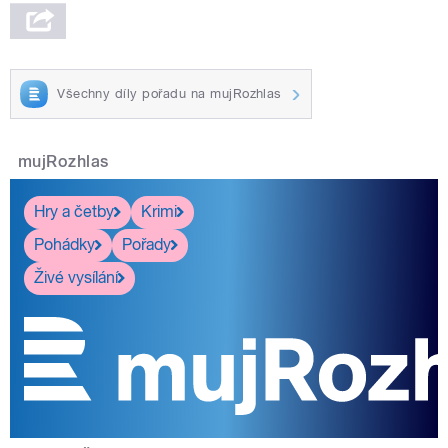
Všechny díly pořadu na mujRozhlas
mujRozhlas
Hry a četby
Krimi
Pohádky
Pořady
Živé vysílání