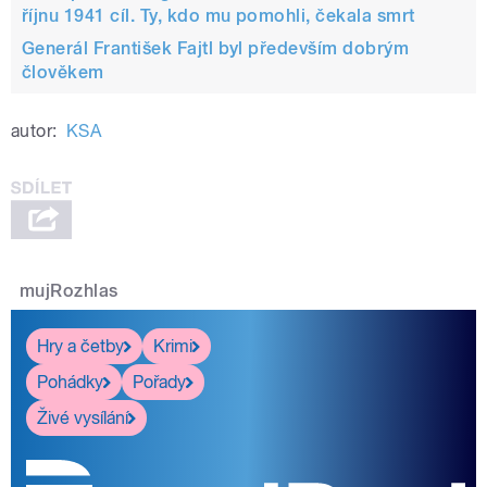
říjnu 1941 cíl. Ty, kdo mu pomohli, čekala smrt
Generál František Fajtl byl především dobrým
člověkem
autor:
KSA
mujRozhlas
Hry a četby
Krimi
Pohádky
Pořady
Živé vysílání