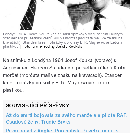
Londýn 1964. Josef Koukal (na snímku vpravo) s Angličanem Henrym
Standenem při setkání členů Klubu morčat (morčata mají ve znaku na
kravatách). Standen kreslil obrázky do knihy E. R. Mayhewové Letci s
plastikou
|
foto:
archiv rodiny Josefa Koukala
Na snímku z Londýna 1964 Josef Koukal (vpravo) s
Angličanem Henrym Standenem při setkání členů Klubu
morčat (morčata mají ve znaku na kravatách). Standen
kreslil obrázky do knihy E. R. Mayhewové Letci s
plastikou.
SOUVISEJÍCÍ PŘÍSPĚVKY
Až do smrti bojovala za svého manžela a pilota RAF.
Osudové ženy: Trudie Bryks
První posel z Anglie: Parašutista Pavelka minul v