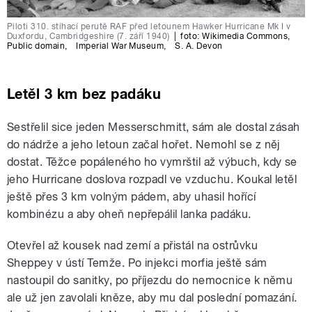
Piloti 310. stíhací perutě RAF před letounem Hawker Hurricane Mk I v
Duxfordu, Cambridgeshire (7. září 1940)
|
foto:
Wikimedia Commons
,
Public domain
,
Imperial War Museum
,
S. A. Devon
Letěl 3 km bez padáku
Sestřelil sice jeden Messerschmitt, sám ale dostal zásah
do nádrže a jeho letoun začal hořet. Nemohl se z něj
dostat. Těžce popáleného ho vymrštil až výbuch, kdy se
jeho Hurricane doslova rozpadl ve vzduchu. Koukal letěl
ještě přes 3 km volným pádem, aby uhasil hořící
kombinézu a aby oheň nepřepálil lanka padáku.
Otevřel až kousek nad zemí a přistál na ostrůvku
Sheppey v ústí Temže. Po injekci morfia ještě sám
nastoupil do sanitky, po příjezdu do nemocnice k němu
ale už jen zavolali kněze, aby mu dal poslední pomazání.