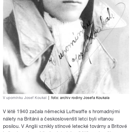
V upomínku Josef Koukal
|
foto:
archiv rodiny Josefa Koukala
V létě 1940 začala německá Luftwaffe s hromadnými
nálety na Británii a českoslovenští letci byli vítanou
posilou. V Anglii vznikly stínové letecké továrny a Britové