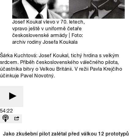
Josef Koukal vlevo v 70. letech,
vpravo ještě v uniformě četaře
československé armády | Foto:
archiv rodiny Josefa Koukala
Šárka Kuchtová: Josef Koukal, tichý hrdina s velkým
srdcem. Příběh československého válečného pilota,
účastníka bitvy o Velkou Británii. V režii Pavla Krejčího
účinkuje Pavel Novotný.
54:22
Jako zkušební pilot zalétal před válkou 12 prototypů