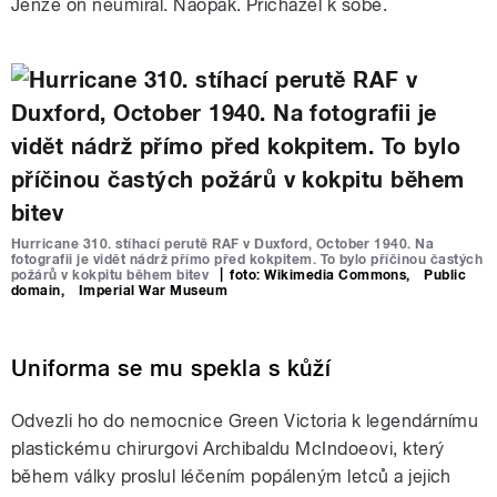
Jenže on neumíral. Naopak. Přicházel k sobě.
Hurricane 310. stíhací perutě RAF v Duxford, October 1940. Na
fotografii je vidět nádrž přímo před kokpitem. To bylo příčinou častých
požárů v kokpitu během bitev
|
foto:
Wikimedia Commons
,
Public
domain
,
Imperial War Museum
Uniforma se mu spekla s kůží
Odvezli ho do nemocnice Green Victoria k legendárnímu
plastickému chirurgovi Archibaldu McIndoeovi, který
během války proslul léčením popáleným letců a jejich