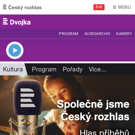
Přejít k hlavnímu obsahu
MENU
ŽIVĚ
PROGRAM
AUDIOARCHIV
KAMERY
Kultura
Program
Pořady
Více
…