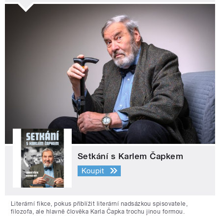
Setkání s Karlem Čapkem
Koupit
Literární fikce, pokus přiblížit literární nadsázkou spisovatele,
filozofa, ale hlavně člověka Karla Čapka trochu jinou formou.