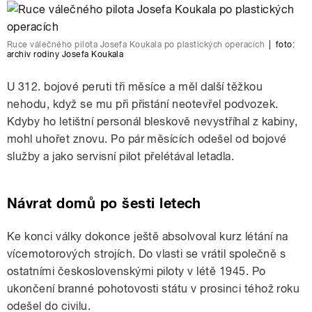
Ruce válečného pilota Josefa Koukala po plastických operacích
|
foto:
archiv rodiny Josefa Koukala
U 312. bojové peruti tři měsíce a měl další těžkou
nehodu, když se mu při přistání neotevřel podvozek.
Kdyby ho letištní personál bleskově nevystříhal z kabiny,
mohl uhořet znovu. Po pár měsících odešel od bojové
služby a jako servisní pilot přelétával letadla.
Návrat domů po šesti letech
Ke konci války dokonce ještě absolvoval kurz létání na
vícemotorových strojích. Do vlasti se vrátil společně s
ostatními československými piloty v létě 1945. Po
ukončení branné pohotovosti státu v prosinci téhož roku
odešel do civilu.