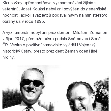
Klaus vždy upřednostňoval vyznamenávání žijících
veteránů. Josef Koukal nebyl ani povýšen do generálské
hodnosti, ačkoli svaz letců podával návrh na ministerstvo
obrany už v roce 1995.
A vyznamenán nebyl ani prezidentem Milošem Zemanem
v říjnu 2017, přestože návrh podala Sněmovna i Senát
ČR. Veskrze pozitivní stanovisko vyjádřil i Vojenský
historický ústav, přesto prezident Zeman ocenil jiné
hrdiny.