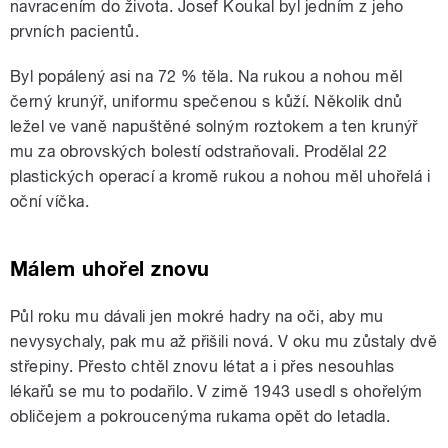
navracením do života. Josef Koukal byl jedním z jeho
prvních pacientů.
Byl popálený asi na 72 % těla. Na rukou a nohou měl
černý krunýř, uniformu spečenou s kůží. Několik dnů
ležel ve vaně napuštěné solným roztokem a ten krunýř
mu za obrovských bolestí odstraňovali. Prodělal 22
plastických operací a kromě rukou a nohou měl uhořelá i
oční víčka.
Málem uhořel znovu
Půl roku mu dávali jen mokré hadry na oči, aby mu
nevysychaly, pak mu až přišili nová. V oku mu zůstaly dvě
střepiny. Přesto chtěl znovu létat a i přes nesouhlas
lékařů se mu to podařilo. V zimě 1943 usedl s ohořelým
obličejem a pokroucenýma rukama opět do letadla.