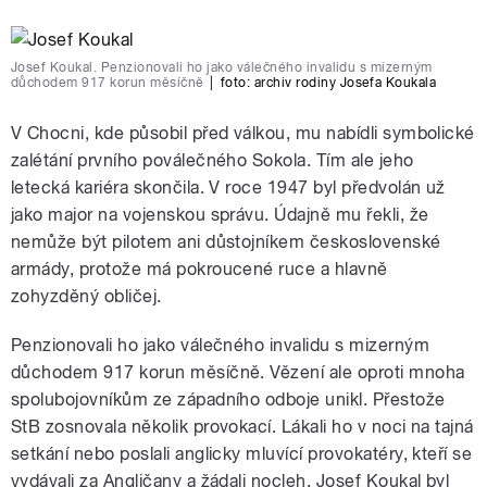
Josef Koukal. Penzionovali ho jako válečného invalidu s mizerným
důchodem 917 korun měsíčně
|
foto:
archiv rodiny Josefa Koukala
V Chocni, kde působil před válkou, mu nabídli symbolické
zalétání prvního poválečného Sokola. Tím ale jeho
letecká kariéra skončila. V roce 1947 byl předvolán už
jako major na vojenskou správu. Údajně mu řekli, že
nemůže být pilotem ani důstojníkem československé
armády, protože má pokroucené ruce a hlavně
zohyzděný obličej.
Penzionovali ho jako válečného invalidu s mizerným
důchodem 917 korun měsíčně. Vězení ale oproti mnoha
spolubojovníkům ze západního odboje unikl. Přestože
StB zosnovala několik provokací. Lákali ho v noci na tajná
setkání nebo poslali anglicky mluvící provokatéry, kteří se
vydávali za Angličany a žádali nocleh. Josef Koukal byl