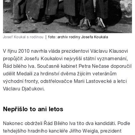
Josef Koukal s rodinou
|
foto:
archiv rodiny Josefa Koukala
V říjnu 2010 navrhla vláda prezidentovi Václavu Klausovi
propůjčit Josefu Koukalovi nejvyšší státní vyznamenání,
Řád bílého lva. Současně kabinet Petra Nečase doporučil
udělit Medaili za hrdinství dvěma žijícím veteránům
východní fronty, odstřelovačce Marii Lastovecké a letci
Václavu Djačukovi.
Nepřišlo to ani letos
Nakonec obdrželi Řád Bílého lva tito dva kandidáti. Podle
tehdejšího hradního kancléře Jiřího Weigla, prezident