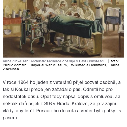
Anna Zinkeisen: Archibald McIndoe operuje v East Grinsteadu
|
foto:
Public domain
,
Imperial War Museum
,
Wikimedia Commons
,
Anna
Zinkeisen
V roce 1964 ho jeden z veteránů přijel pozvat osobně, a
tak si Koukal přece jen zažádal o pas. Odmítli ho pro
nedostatek času. Opět tedy napsal dopis s omluvou. Za
několik dnů přijeli z StB v Hradci Králové, že je v zájmu
vlády, aby letěl. Posadili ho do auta a večer byl zpátky i s
pasem.