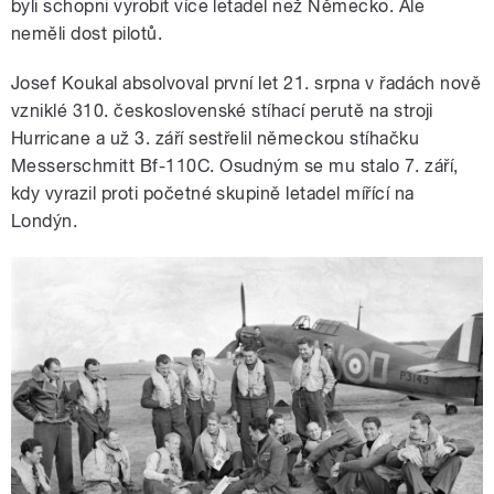
byli schopni vyrobit více letadel než Německo. Ale
neměli dost pilotů.
Josef Koukal absolvoval první let 21. srpna v řadách nově
vzniklé 310. československé stíhací perutě na stroji
Hurricane a už 3. září sestřelil německou stíhačku
Messerschmitt Bf-110C. Osudným se mu stalo 7. září,
kdy vyrazil proti početné skupině letadel mířící na
Londýn.