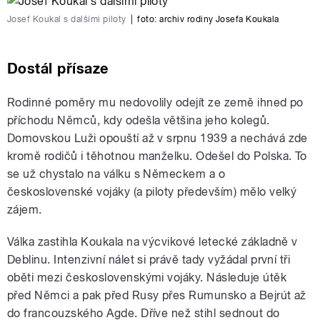
Josef Koukal s dalšími piloty
|
foto:
archiv rodiny Josefa Koukala
Dostál přísaze
Rodinné poměry mu nedovolily odejít ze země ihned po
příchodu Němců, kdy odešla většina jeho kolegů.
Domovskou Luži opouští až v srpnu 1939 a nechává zde
kromě rodičů i těhotnou manželku. Odešel do Polska. To
se už chystalo na válku s Německem a o
československé vojáky (a piloty především) mělo velký
zájem.
Válka zastihla Koukala na výcvikové letecké základně v
Deblinu. Intenzivní nálet si právě tady vyžádal první tři
oběti mezi československými vojáky. Následuje útěk
před Němci a pak před Rusy přes Rumunsko a Bejrút až
do francouzského Agde. Dříve než stihl sednout do