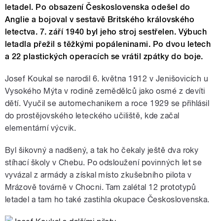
letadel. Po obsazení Československa odešel do
Anglie a bojoval v sestavě Britského královského
letectva. 7. září 1940 byl jeho stroj sestřelen. Výbuch
letadla přežil s těžkými popáleninami. Po dvou letech
a 22 plastických operacích se vrátil zpátky do boje.
Josef Koukal se narodil 6. května 1912 v Jenišovicích u
Vysokého Mýta v rodině zemědělců jako osmé z devíti
dětí. Vyučil se automechanikem a roce 1929 se přihlásil
do prostějovského leteckého učiliště, kde začal
elementární výcvik.
Byl šikovný a nadšený, a tak ho čekaly ještě dva roky
stíhací školy v Chebu. Po odsloužení povinných let se
vyvázal z armády a získal místo zkušebního pilota v
Mrázově továrně v Chocni. Tam zalétal 12 prototypů
letadel a tam ho také zastihla okupace Československa.