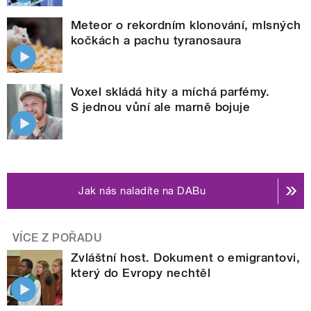
Meteor o rekordním klonování, mlsných
kočkách a pachu tyranosaura
Voxel skládá hity a míchá parfémy.
S jednou vůní ale marně bojuje
Jak nás naladíte na DABu
VÍCE Z POŘADU
Zvláštní host. Dokument o emigrantovi,
který do Evropy nechtěl