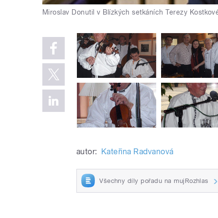
Miroslav Donutil v Blízkých setkáních Terezy Kostkov
autor:
Kateřina Radvanová
Všechny díly pořadu na mujRozhlas