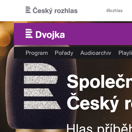
Přejít k hlavnímu obsahu
iRozhlas
Program
Pořady
Audioarchiv
Playl