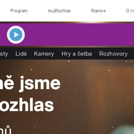
Program
mujRozhlas
Stanice
O r
isty
Lidé
Kamery
Hry a četba
Rozhovory