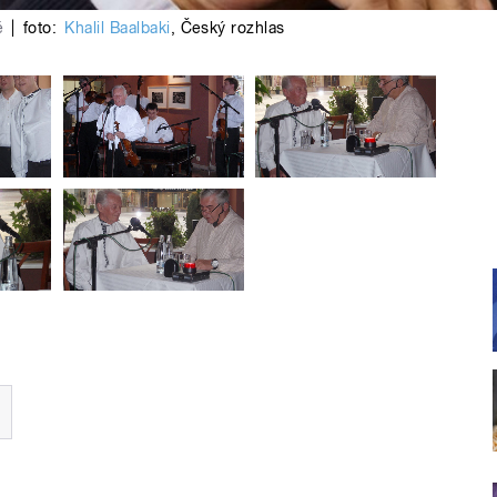
é
|
foto:
Khalil Baalbaki
,
Český rozhlas