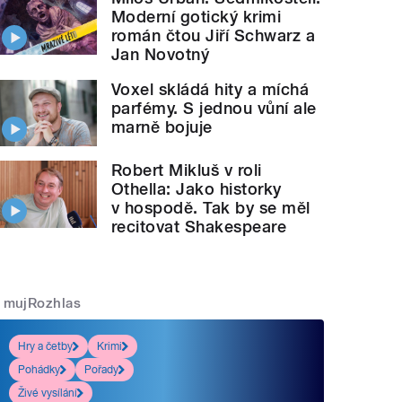
Moderní gotický krimi
román čtou Jiří Schwarz a
Jan Novotný
Voxel skládá hity a míchá
parfémy. S jednou vůní ale
marně bojuje
Robert Mikluš v roli
Othella: Jako historky
v hospodě. Tak by se měl
recitovat Shakespeare
mujRozhlas
Hry a četby
Krimi
Pohádky
Pořady
Živé vysílání