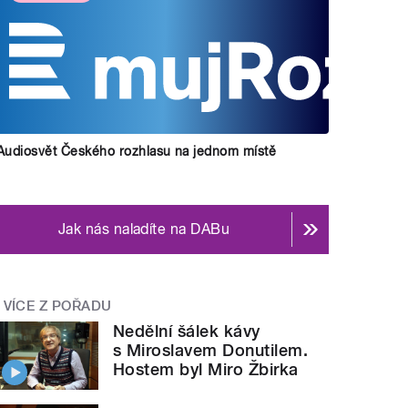
Audiosvět Českého rozhlasu na jednom místě
Jak nás naladíte na DABu
VÍCE Z POŘADU
Nedělní šálek kávy
s Miroslavem Donutilem.
Hostem byl Miro Žbirka