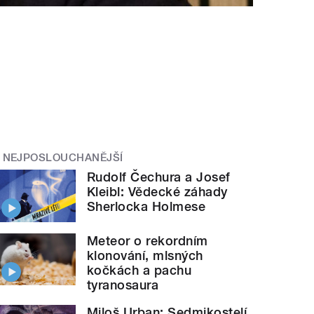
NEJPOSLOUCHANĚJŠÍ
Rudolf Čechura a Josef
Kleibl: Vědecké záhady
Sherlocka Holmese
Meteor o rekordním
klonování, mlsných
kočkách a pachu
tyranosaura
Miloš Urban: Sedmikostelí.