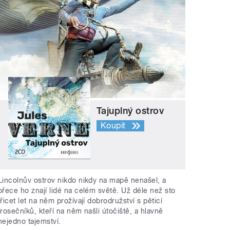
Tajuplný ostrov
Koupit
Lincolnův ostrov nikdo nikdy na mapě nenašel, a
přece ho znají lidé na celém světě. Už déle než sto
třicet let na něm prožívají dobrodružství s pěticí
trosečníků, kteří na něm našli útočiště, a hlavně
nejedno tajemství.