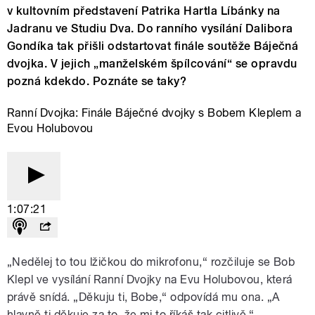
v kultovním představení Patrika Hartla Líbánky na
Jadranu ve Studiu Dva. Do ranního vysílání Dalibora
Gondíka tak přišli odstartovat finále soutěže Báječná
dvojka. V jejich „manželském špílcování“ se opravdu
pozná kdekdo. Poznáte se taky?
Ranní Dvojka: Finále Báječné dvojky s Bobem Kleplem a
Evou Holubovou
1:07:21
„Nedělej to tou lžičkou do mikrofonu,“ rozčiluje se Bob
Klepl ve vysílání Ranní Dvojky na Evu Holubovou, která
právě snídá.
„Děkuju ti, Bobe,“ odpovídá mu ona. „A
hlavně ti děkuje za to, že mi to říkáš tak citlivě.“