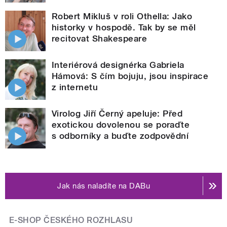
Robert Mikluš v roli Othella: Jako
historky v hospodě. Tak by se měl
recitovat Shakespeare
Interiérová designérka Gabriela
Hámová: S čím bojuju, jsou inspirace
z internetu
Virolog Jiří Černý apeluje: Před
exotickou dovolenou se poraďte
s odborníky a buďte zodpovědní
Jak nás naladíte na DABu
E-SHOP ČESKÉHO ROZHLASU