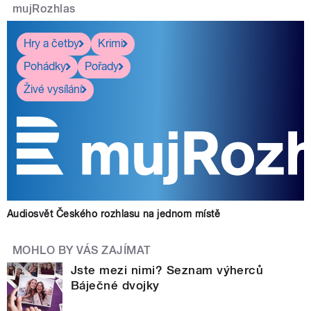
mujRozhlas
Hry a četby
Krimi
Pohádky
Pořady
Živé vysílání
Audiosvět Českého rozhlasu na jednom místě
MOHLO BY VÁS ZAJÍMAT
Jste mezi nimi? Seznam výherců
Báječné dvojky