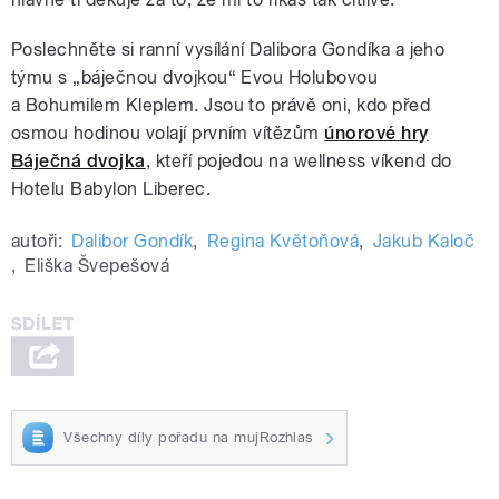
Poslechněte si ranní vysílání Dalibora Gondíka a jeho
týmu s „báječnou dvojkou“ Evou Holubovou
a Bohumilem Kleplem. Jsou to právě oni, kdo p
řed
osmou hodinou volají prvním vítězům
únorové hry
Báječná dvojka
, kteří pojedou na
wellness víkend do
Hotelu Babylon Liberec.
autoři:
Dalibor Gondík
,
Regina Květoňová
,
Jakub Kaloč
,
Eliška Švepešová
Všechny díly pořadu na mujRozhlas