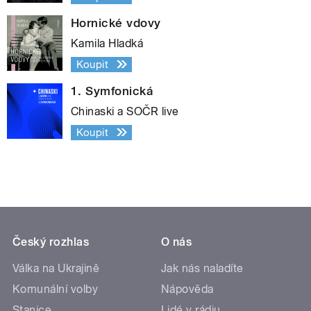
Hornické vdovy
Kamila Hladká
Koupit
1. Symfonická
Chinaski a SOČR live
Koupit
Český rozhlas
O nás
Válka na Ukrajině
Jak nás naladíte
Komunální volby
Nápověda
Stanice
Lidé v rádiu