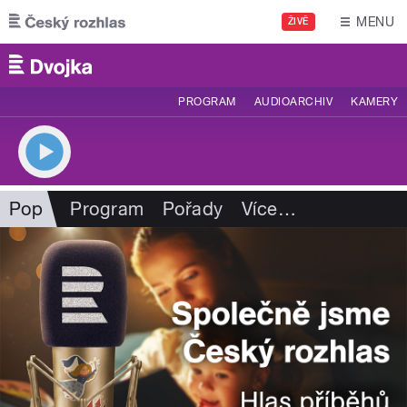
Přejít k hlavnímu obsahu
MENU
ŽIVĚ
PROGRAM
AUDIOARCHIV
KAMERY
Pop
Program
Pořady
Více
…