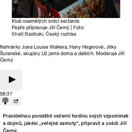
Klub osamělých srdcí seržanta
Pepře připravuje Jiří Černý | Foto:
Khalil Baalbaki
, Český rozhlas
Nahrávky Joea Louise Walkera, Hany Hegerové, Jitky
Šuranské, skupiny Už jsme doma a dalších. Moderuje Jiří
Černý
58:37
Pravidelnou pondělní večerní hodinu svých vzpomínek
a dojmů, jakési „veřejné samoty“, připravil a uvádí Jiří
Černý.