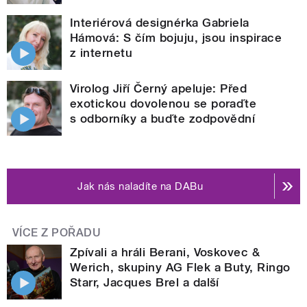
Interiérová designérka Gabriela
Hámová: S čím bojuju, jsou inspirace
z internetu
Virolog Jiří Černý apeluje: Před
exotickou dovolenou se poraďte
s odborníky a buďte zodpovědní
Jak nás naladíte na DABu
VÍCE Z POŘADU
Zpívali a hráli Berani, Voskovec &
Werich, skupiny AG Flek a Buty, Ringo
Starr, Jacques Brel a další