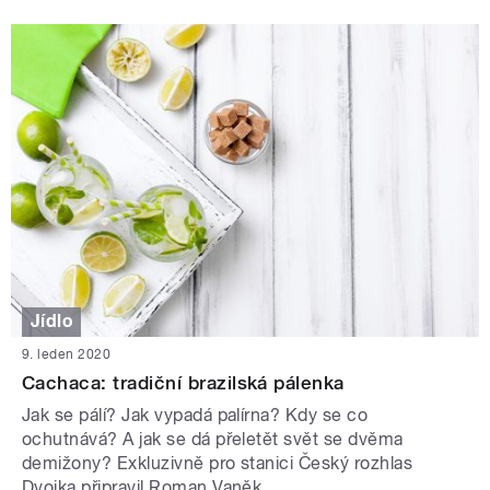
Jídlo
9. leden 2020
Cachaca: tradiční brazilská pálenka
Jak se pálí? Jak vypadá palírna? Kdy se co
ochutnává? A jak se dá přeletět svět se dvěma
demižony? Exkluzivně pro stanici Český rozhlas
Dvojka připravil Roman Vaněk.