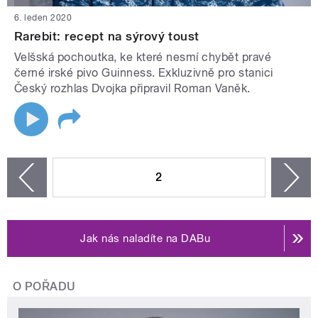
6. leden 2020
Rarebit: recept na sýrový toust
Velšská pochoutka, ke které nesmí chybět pravé
černé irské pivo Guinness. Exkluzivně pro stanici
Český rozhlas Dvojka připravil Roman Vaněk.
STRÁNKY
2
n
zí
Jak nás naladíte na DABu
O POŘADU