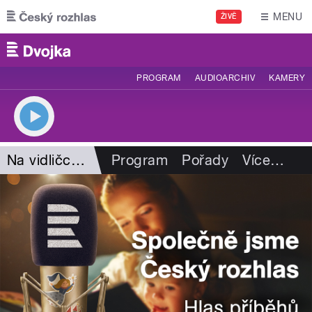
Přejít k hlavnímu obsahu
MENU
ŽIVĚ
PROGRAM
AUDIOARCHIV
KAMERY
Na vidličce Romana Vaňka
Program
Pořady
Více
…