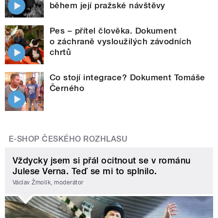
během její pražské návštěvy
Pes – přítel člověka. Dokument
o záchraně vysloužilých závodních
chrtů
Co stojí integrace? Dokument Tomáše
Černého
E-SHOP ČESKÉHO ROZHLASU
Vždycky jsem si přál ocitnout se v románu
Julese Verna. Teď se mi to splnilo.
Václav Žmolík, moderátor