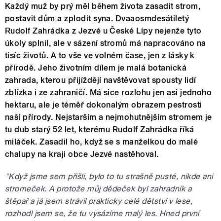
Každý muž by prý měl během života zasadit strom,
postavit dům a zplodit syna. Dvaaosmdesátiletý
Rudolf Zahrádka z Jezvé u České Lípy nejenže tyto
úkoly splnil, ale v sázení stromů má napracováno na
tisíc životů. A to vše ve volném čase, jen z lásky k
přírodě. Jeho životním dílem je malá botanická
zahrada, kterou přijíždějí navštěvovat spousty lidí
zblízka i ze zahraničí. Má sice rozlohu jen asi jednoho
hektaru, ale je téměř dokonalým obrazem pestrosti
naší přírody. Nejstarším a nejmohutnějším stromem je
tu dub starý 52 let, kterému Rudolf Zahrádka říká
miláček. Zasadil ho, když se s manželkou do malé
chalupy na kraji obce Jezvé nastěhoval.
"Když jsme sem přišli, bylo to tu strašně pusté, nikde ani
stromeček. A protože můj dědeček byl zahradník a
štěpař a já jsem strávil prakticky celé dětství v lese,
rozhodl jsem se, že tu vysázíme malý les. Hned první