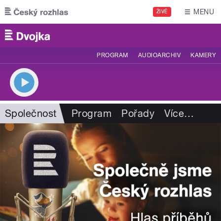
Přejít k hlavnímu obsahu
MENU
ŽIVĚ
PROGRAM
AUDIOARCHIV
KAMERY
Společnost
Program
Pořady
Více
…