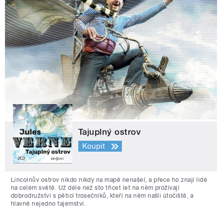
Tajuplný ostrov
Koupit
Lincolnův ostrov nikdo nikdy na mapě nenašel, a přece ho znají lidé
na celém světě. Už déle než sto třicet let na něm prožívají
dobrodružství s pěticí trosečníků, kteří na něm našli útočiště, a
hlavně nejedno tajemství.