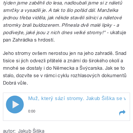
týden jsme zaběhli do lesa, nadloubali jsme si z náletů
smrčky a vysadili je. A tak to šlo pořád dál. Manželka
jednou třeba viděla, jak někde stavěli silnici a náletové
stromky brali buldozerem. Přinesla dvě malé lipky - a
podívejte, jaké jsou z nich dnes velké stromy!"
- ukatuje
pan Zahrádka s hrdostí.
Jeho stromy ovšem nerostou jen na jeho zahradě. Snad
tisíce si jich odvezli přátelé a známí do širokého okolí a
mnohé se dostaly i do Německa a Švýcarska. Jak se to
stalo, dozvíte se v rámci cyklu rozhlasových dokumentů
Dobrá vůle.
Muž, který sází stromy. Jakub Šiška se vypr
0:00
Play /
zahraničí.
Muž, který sází stromy. Jakub
autor:
Jakub Šiška
Šiška se vypravil za Rudolfem