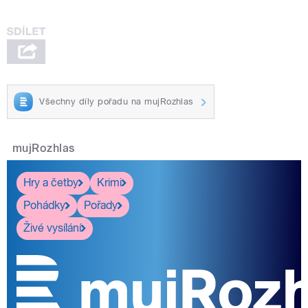
Zahrádkou, který v Jezvé u
České Lípy vysázel tisíce
stromů. Jeho životním dílem je
malá botanická zahrada, kterou
přijíždějí navštěvovat spousty lidí
zblízka i ze
Všechny díly pořadu na mujRozhlas
pause
mujRozhlas
Hry a četby
Krimi
Pohádky
Pořady
Živé vysílání