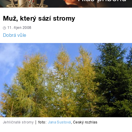
Muž, který sází stromy
11. říjen 2008
Dobrá vůle
Jehličnaté stromy
|
foto:
Jana Šustová
,
Český rozhlas