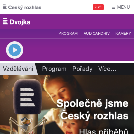
Přejít k hlavnímu obsahu
MENU
ŽIVĚ
PROGRAM
AUDIOARCHIV
KAMERY
Vzdělávání
Program
Pořady
Více
…