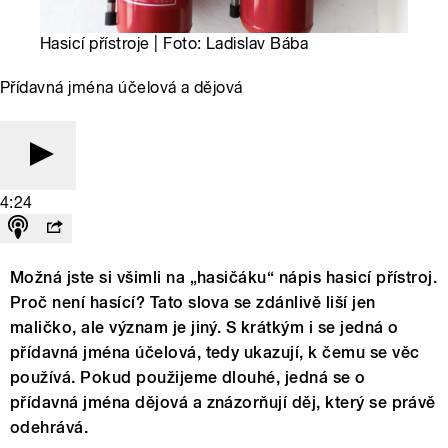
Hasicí přístroje | Foto: Ladislav Bába
Přídavná jména účelová a dějová
4:24
Možná jste si všimli na „hasičáku“ nápis hasicí přístroj.
Proč není hasící? Tato slova se zdánlivě liší jen
maličko, ale význam je jiný. S krátkým i se jedná o
přídavná jména účelová, tedy ukazují, k čemu se věc
používá. Pokud použijeme dlouhé, jedná se o
přídavná jména dějová a znázorňují děj, který se právě
odehrává.