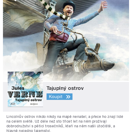
Tajuplný ostrov
Koupit
Lincolnův ostrov nikdo nikdy na mapě nenašel, a přece ho znají lidé
na celém světě. Už déle než sto třicet let na něm prožívají
dobrodružství s pěticí trosečníků, kteří na něm našli útočiště, a
hlavně nejedno tajemství.