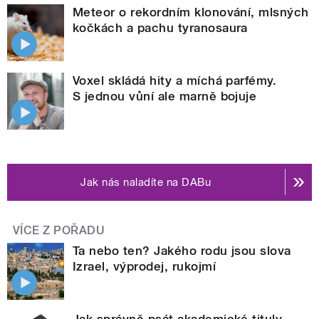
Meteor o rekordním klonování, mlsných
kočkách a pachu tyranosaura
Voxel skládá hity a míchá parfémy.
S jednou vůní ale marně bojuje
Jak nás naladíte na DABu
VÍCE Z POŘADU
Ta nebo ten? Jakého rodu jsou slova
Izrael, výprodej, rukojmí
Jak správně psát akademické tituly