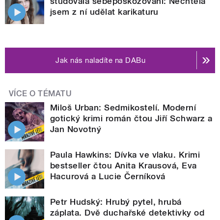
studovala sebepoškozování: Nechtěla
jsem z ní udělat karikaturu
Jak nás naladíte na DABu
VÍCE O TÉMATU
Miloš Urban: Sedmikostelí. Moderní
gotický krimi román čtou Jiří Schwarz a
Jan Novotný
Paula Hawkins: Dívka ve vlaku. Krimi
bestseller čtou Anita Krausová, Eva
Hacurová a Lucie Černíková
Petr Hudský: Hrubý pytel, hrubá
záplata. Dvě duchařské detektivky od