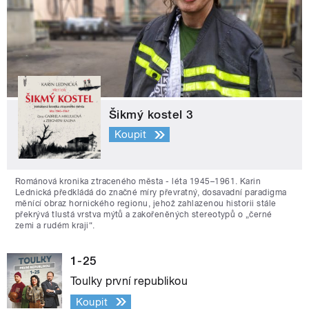
Šikmý kostel 3
Koupit
Románová kronika ztraceného města - léta 1945–1961. Karin
Lednická předkládá do značné míry převratný, dosavadní paradigma
měnící obraz hornického regionu, jehož zahlazenou historii stále
překrývá tlustá vrstva mýtů a zakořeněných stereotypů o „černé
zemi a rudém kraji“.
1-25
Toulky první republikou
Koupit