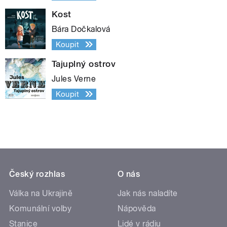
Kost
Bára Dočkalová
Koupit
Tajuplný ostrov
Jules Verne
Koupit
Český rozhlas
O nás
Válka na Ukrajině
Jak nás naladíte
Komunální volby
Nápověda
Stanice
Lidé v rádiu