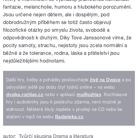
fantazie, melancholie, humoru a hlubokého porozumění.
Jsou určené nejen dětem, ale i dospělým, pod
dobrodružným příběhem se totiž často objevují
filozofické otázky po smyslu života, svobodě a
odpovědnosti k druhým. Díky Tove Janssonové víme, že
pocity samoty, strachu, nejistoty jsou zcela normální a
běžné a že tolerance, rodina, láska a přátelství jsou
nejdůležitějšími hodnotami.
Další hry, četby a pohádky poslouchejte
živě na Dvojce
a po
odvysílání ještě po dobu čtyř týdnů online – na webu
dvojka.rozhlas.cz
nebo v aplikaci
mujRozhlas
. Rozhlasové
hry i audioknihy jsou k poslechu zdarma, není možné je
stáhnout. Některé tituly najdete v prodeji na CD nebo ke
stažení v mp3 na webu
Radioteka.cz
.
autor:
Tvůrčí skupina Drama a literatura