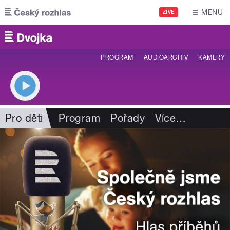
Přejít k hlavnímu obsahu
MENU
ŽIVĚ
PROGRAM
AUDIOARCHIV
KAMERY
Pro děti
Program
Pořady
Více
…