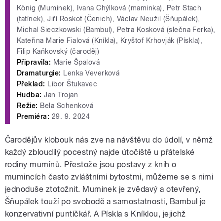
König (Muminek), Ivana Chýlková (maminka), Petr Stach
(tatínek), Jiří Roskot (Čenich), Václav Neužil (Šňupálek),
Michal Sieczkowski (Bambul), Petra Kosková (slečna Ferka),
Kateřina Marie Fialová (Kníkla), Kryštof Krhovják (Pískla),
Filip Kaňkovský (čaroděj)
Připravila:
Marie Špalová
Dramaturgie:
Lenka Veverková
Překlad:
Libor Štukavec
Hudba:
Jan Trojan
Režie:
Bela Schenková
Premiéra:
29. 9. 2024
Čarodějův klobouk nás zve na návštěvu do údolí, v němž
každý zbloudilý pocestný najde útočiště u přátelské
rodiny muminů. Přestože jsou postavy z knih o
mumincích často zvláštními bytostmi, můžeme se s nimi
jednoduše ztotožnit. Muminek je zvědavý a otevřený,
Šňupálek touží po svobodě a samostatnosti, Bambul je
konzervativní puntíčkář. A Pískla s Kníklou, jejichž