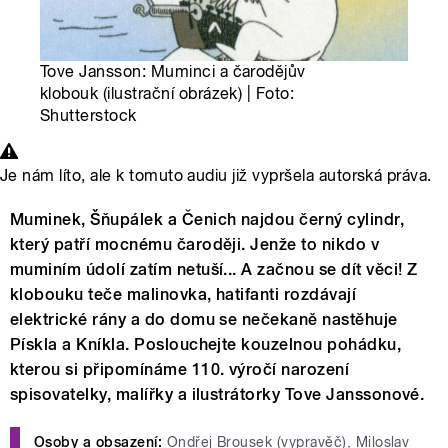
Tove Jansson: Muminci a čarodějův
klobouk (ilustrační obrázek) | Foto:
Shutterstock
Je nám líto, ale k tomuto audiu již vypršela autorská práva.
Muminek, Šňupálek a Čenich najdou černý cylindr,
který patří mocnému čaroději. Jenže to nikdo v
muminím údolí zatím netuší... A začnou se dít věci! Z
klobouku teče malinovka, hatifanti rozdávají
elektrické rány a do domu se nečekaně nastěhuje
Pískla a Kníkla. Poslouchejte kouzelnou pohádku,
kterou si připomínáme 110. výročí narození
spisovatelky, malířky a ilustrátorky Tove Janssonové.
Osoby a obsazení:
Ondřej Brousek (vypravěč), Miloslav