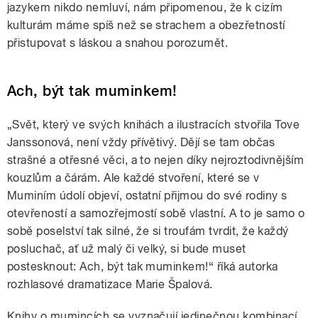
jazykem nikdo nemluví, nám připomenou, že k cizím
kulturám máme spíš než se strachem a obezřetností
přistupovat s láskou a snahou porozumět.
Ach, být tak muminkem!
„Svět, který ve svých knihách a ilustracích stvořila Tove
Janssonová, není vždy přívětivý. Dějí se tam občas
strašné a otřesné věci, a to nejen díky nejroztodivnějším
kouzlům a čárám. Ale každé stvoření, které se v
Muminím údolí objeví, ostatní přijmou do své rodiny s
otevřeností a samozřejmostí sobě vlastní. A to je samo o
sobě poselství tak silné, že si troufám tvrdit, že každý
posluchač, ať už malý či velký, si bude muset
postesknout: Ach, být tak muminkem!“ říká autorka
rozhlasové dramatizace Marie Špalová.
Knihy o mumincích se vyznačují jedinečnou kombinací