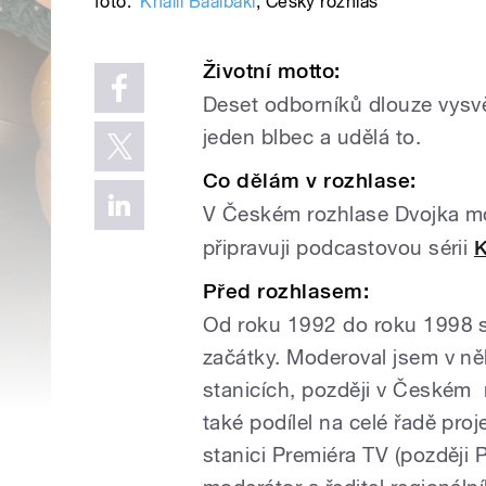
foto:
Khalil Baalbaki
,
Český rozhlas
Životní motto:
Deset odborníků dlouze vysvět
jeden blbec a udělá to.
Co dělám v rozhlase:
V Českém rozhlase Dvojka m
připravuji podcastovou sérii
K
Před rozhlasem:
Od roku 1992 do roku 1998 s
začátky. Moderoval jsem v ně
stanicích, později v Českém 
také podílel na celé řadě pro
stanici Premiéra TV (později 