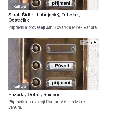
Kultura
Sibal, Šidlík, Lubojacký, Tobolák,
Odstrčilík
Připravili a provázejí Jan Kovařík a Mirek Vaňura.
2 minuty
Kultura
Hazuda, Dobej, Reisner
Připravili a provázejí Roman Víšek a Mirek
Vaňura.