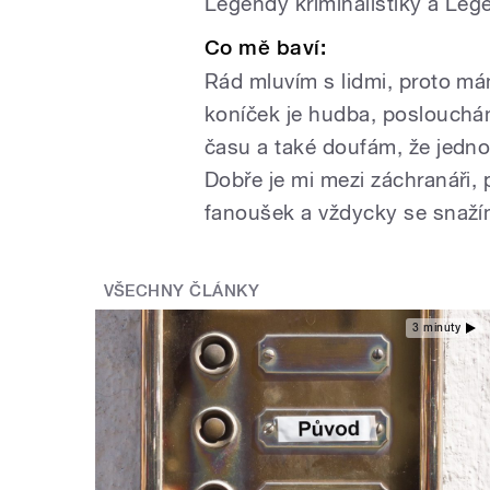
Legendy kriminalistiky a Lege
Co mě baví:
Rád mluvím s lidmi, proto má
koníček je hudba, poslouchám
času a také doufám, že jednou
Dobře je mi mezi záchranáři, p
fanoušek a vždycky se snažím 
VŠECHNY ČLÁNKY
3 minuty