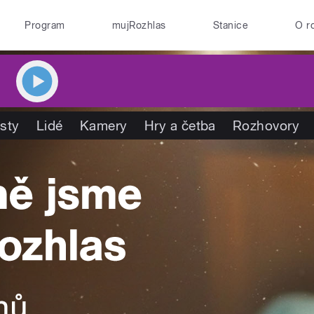
Program
mujRozhlas
Stanice
O r
isty
Lidé
Kamery
Hry a četba
Rozhovory