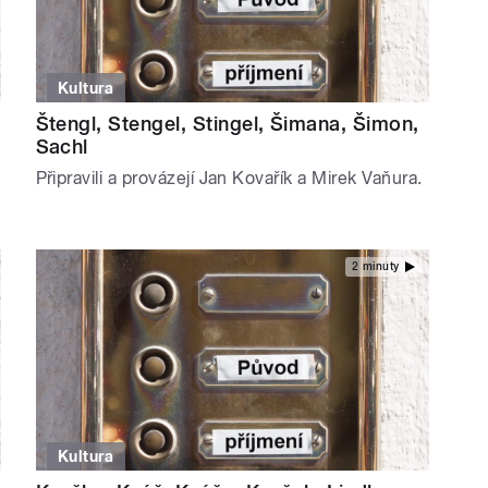
Kultura
Štengl, Stengel, Stingel, Šimana, Šimon,
Sachl
Připravili a provázejí Jan Kovařík a Mirek Vaňura.
2 minuty
Kultura