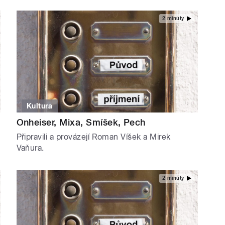
2 minuty
Kultura
Onheiser, Mixa, Smíšek, Pech
Připravili a provázejí Roman Víšek a Mirek
Vaňura.
2 minuty