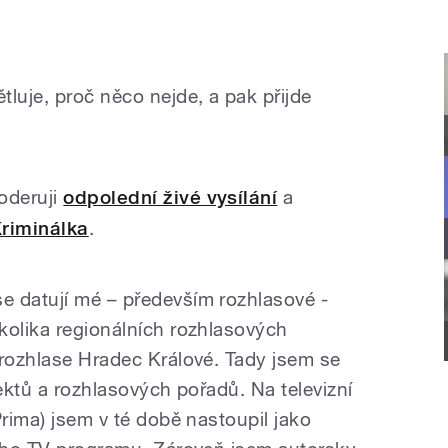
luje, proč něco nejde, a pak přijde
oderuji
odpolední živé vysílání
a
riminálka
.
e datují mé – především rozhlasové -
kolika regionálních rozhlasových
rozhlase Hradec Králové. Tady jsem se
jektů a rozhlasových pořadů. Na televizní
Prima) jsem v té době nastoupil jako