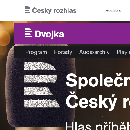
Přejít k hlavnímu obsahu
iRozhlas
Program
Pořady
Audioarchiv
Playl