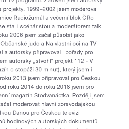
ního TV programu. Zároveň jsem autorsky
y a projekty. 1999–2002 jsem moderoval
anice Radiožurnál a večerní blok ČRo
se stal i scénáristou a moderátorem talk
ku 2006 jsem začal působit jako
h Občanské judo a Na vlastní oči na TV
 a autorsky připravoval i pořady pro
m autorsky „stvořil“ projekt 112 - V
zín o stopáži 30 minut), který jsem i
roku 2013 jsem připravoval pro Českou
 a od roku 2014 do roku 2018 jsem pro
enní magazín Stodvanáctka. Později jsem
i začal moderovat hlavní zpravodajskou
lkou Danou pro Českou televizi
ii půlhodinových autorských dokumentů