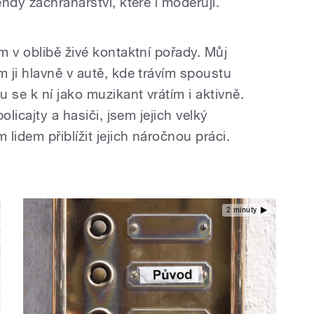
ndy záchranářství, které i moderuji.
m v oblibě živé kontaktní pořady. Můj
 ji hlavně v autě, kde trávím spoustu
 se k ní jako muzikant vrátím i aktivně.
olicajty a hasiči, jsem jejich velký
lidem přiblížit jejich náročnou práci.
2 minuty