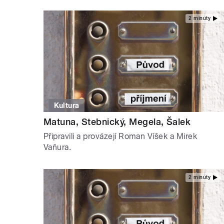
2 minuty
Kultura
Matuna, Stebnický, Megela, Šalek
Připravili a provázejí Roman Víšek a Mirek
Vaňura.
2 minuty