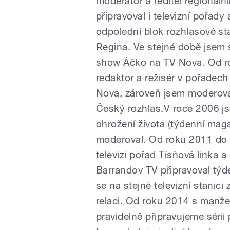
moderátor a ředitel regionál
připravoval i televizní pořad
odpolední blok rozhlasové st
Regina. Ve stejné době jsem 
show Áčko na TV Nova. Od ro
redaktor a režisér v pořadec
Nova, zároveň jsem moderoval
Český rozhlas.V roce 2006 jse
ohrožení života (týdenní maga
moderoval. Od roku 2011 do 
televizi pořad Tísňová linka
Barrandov TV připravoval týd
se na stejné televizní stanic
relaci. Od roku 2014 s manže
pravidelně připravujeme sér