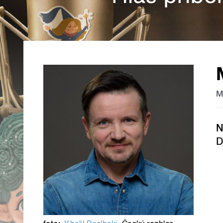
M
N
D