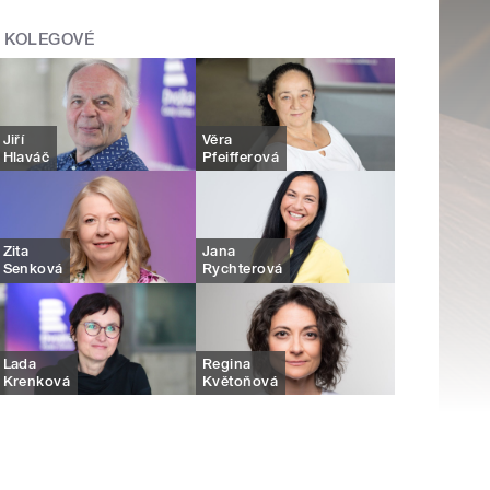
KOLEGOVÉ
Jiří
Věra
Hlaváč
Pfeifferová
Zita
Jana
Senková
Rychterová
Lada
Regina
Krenková
Květoňová