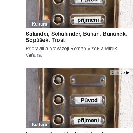
Kultura
Šalander, Schalander, Burian, Buriánek,
Sopúšek, Trost
Připravili a provázejí Roman Víšek a Mirek
Vaňura.
2 minuty
Kultura