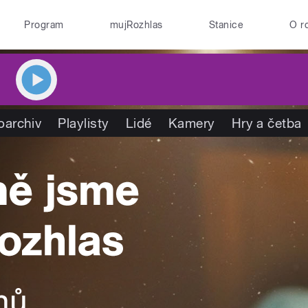
Program
mujRozhlas
Stanice
O r
oarchiv
Playlisty
Lidé
Kamery
Hry a četba