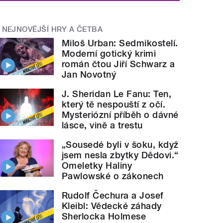
NEJNOVĚJŠÍ HRY A ČETBA
Miloš Urban: Sedmikostelí.
Moderní gotický krimi
román čtou Jiří Schwarz a
Jan Novotný
J. Sheridan Le Fanu: Ten,
který tě nespouští z očí.
Mysteriózní příběh o dávné
lásce, vině a trestu
„Sousedé byli v šoku, když
jsem nesla zbytky Dědovi.“
Omeletky Haliny
Pawlowské o zákonech
Rudolf Čechura a Josef
Kleibl: Vědecké záhady
Sherlocka Holmese