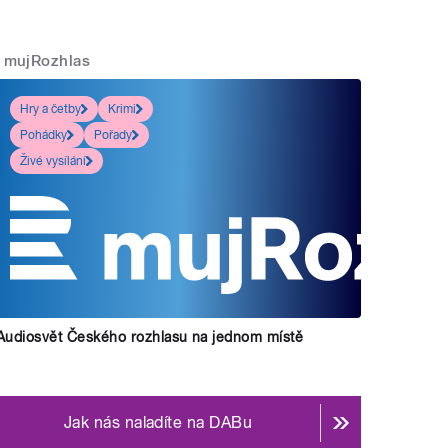
mujRozhlas
Hry a četby
Krimi
Pohádky
Pořady
Živé vysílání
Audiosvět Českého rozhlasu na jednom místě
Jak nás naladíte na DABu