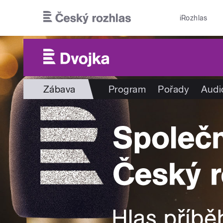
Přejít k hlavnímu obsahu
iRozhlas
Zábava
Program
Pořady
Audi