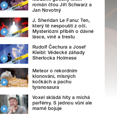
román čtou Jiří Schwarz a
Jan Novotný
J. Sheridan Le Fanu: Ten,
který tě nespouští z očí.
Mysteriózní příběh o dávné
lásce, vině a trestu
Rudolf Čechura a Josef
Kleibl: Vědecké záhady
Sherlocka Holmese
Meteor o rekordním
klonování, mlsných
kočkách a pachu
tyranosaura
Voxel skládá hity a míchá
parfémy. S jednou vůní ale
marně bojuje