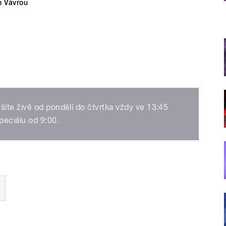
m Vávrou
šíte živě od pondělí do čtvrtka vždy ve 13:45
eciálu od 9:00.