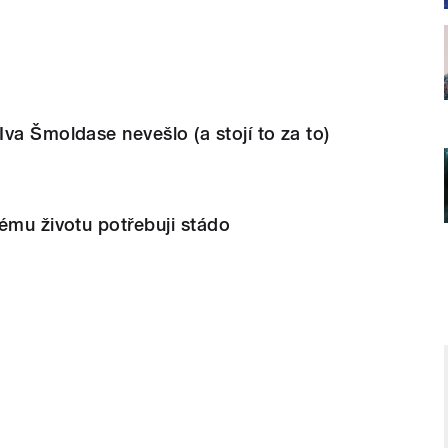
va Šmoldase nevešlo (a stojí to za to)
ému životu potřebuji stádo