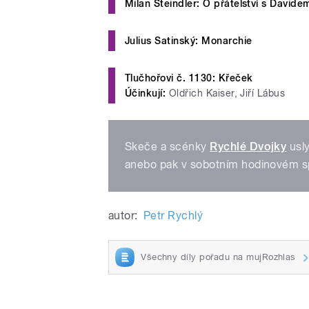
Milan Šteindler: O přátelství s Davide
Julius Satinský: Monarchie
Tlučhořovi č. 1130: Křeček
Účinkují:
Oldřich Kaiser, Jiří Lábus
Skeče a scénky
Rychlé Dvojky
usly
anebo pak v sobotním hodinovém sp
autor:
Petr Rychlý
Všechny díly pořadu na mujRozhlas