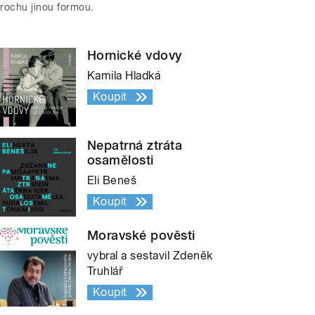
trochu jinou formou.
Hornické vdovy
Kamila Hladká
Koupit
Nepatrná ztráta
osamělosti
Eli Beneš
Koupit
Moravské pověsti
vybral a sestavil Zdeněk
Truhlář
Koupit