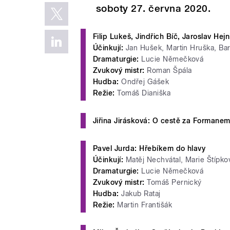
soboty 27. června 2020.
Filip Lukeš, Jindřich Bíč, Jaroslav Hej
Účinkují:
Jan Hušek, Martin Hruška, Bar
Dramaturgie:
Lucie Němečková
Zvukový mistr:
Roman Špála
Hudba:
Ondřej Gášek
Režie:
Tomáš Dianiška
Jiřina Jirásková: O cestě za Formane
Pavel Jurda: Hřebíkem do hlavy
Účinkují:
Matěj Nechvátal, Marie Štípko
Dramaturgie:
Lucie Němečková
Zvukový mistr:
Tomáš Pernický
Hudba:
Jakub Rataj
Režie:
Martin Františák