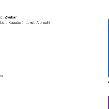
nic: Zvukař
bora Kubátová, Jakub Albrecht
m
vá