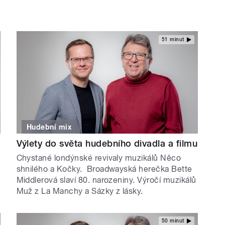
51 minut
Hudební mix
Výlety do světa hudebního divadla a filmu
Chystané londýnské revivaly muzikálů Něco
shnilého a Kočky. Broadwayská herečka Bette
Middlerová slaví 80. narozeniny. Výročí muzikálů
Muž z La Manchy a Sázky z lásky.
50 minut