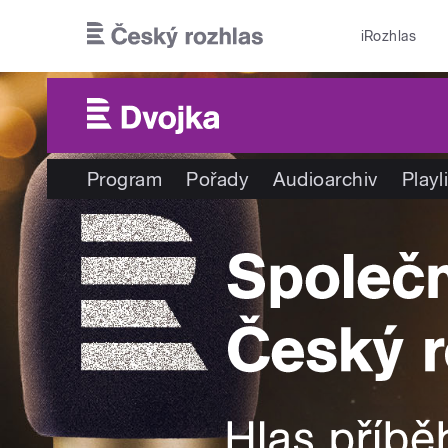
Přejít k hlavnímu obsahu
iRozhlas
Program
Pořady
Audioarchiv
Playl