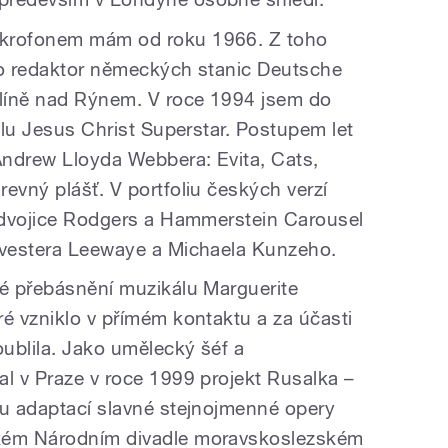
ikrofonem mám od roku 1966. Z toho
ko redaktor německých stanic Deutsche
líně nad Rýnem. V roce 1994 jsem do
kálu Jesus Christ Superstar. Postupem let
 Andrew Lloyda Webbera: Evita, Cats,
evný plášť. V portfoliu českých verzí
o dvojice Rodgers a Hammerstein Carousel
ylvestera Leewaye a Michaela Kunzeho.
mé přebásnění muzikálu Marguerite
ré vzniklo v přímém kontaktu a za účasti
oublila. Jako umělecký šéf a
al v Praze v roce 1999 projekt Rusalka –
ou adaptací slavné stejnojmenné opery
ském Národním divadle moravskoslezském