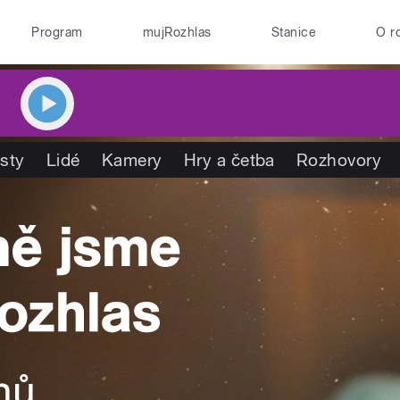
Program
mujRozhlas
Stanice
O r
isty
Lidé
Kamery
Hry a četba
Rozhovory