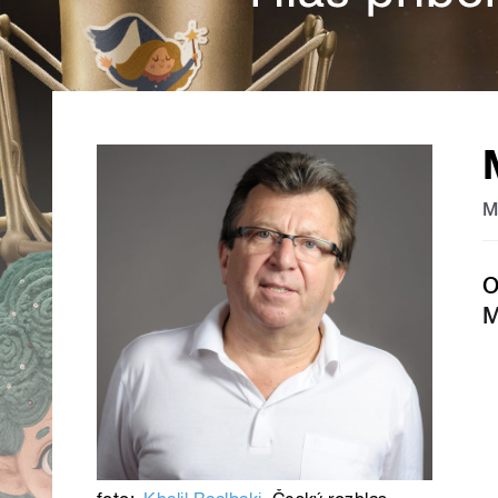
M
O
M