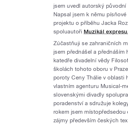
jsem uvedl autorský původní
Napsal jsem k němu písňové 
projektu o příběhu Jacka Rozp
spoluautoři
Muzikál expresu
Zúčastňuji se zahraničních 
jsem přednášel a přednáším h
katedře divadelní vědy Filos
školách tohoto oboru v Praz
poroty Ceny Thálie v oblasti 
vlastním agenturu Musical-me
slovenskými divadly spolupra
poradenství a sdružuje kolegy
rokem jsem místopředsedou do
zájmy především českých tex