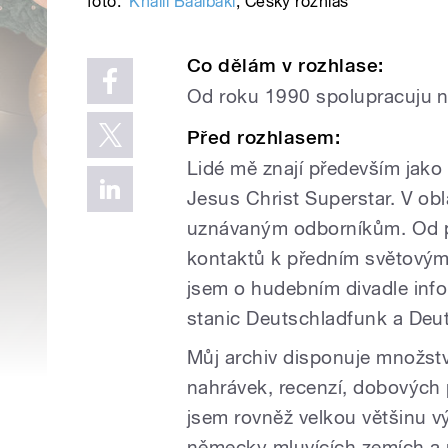
foto:
Khalil Baalbaki
,
Český rozhlas
Co dělám v rozhlase:
Od roku 1990 spolupracuju 
Před rozhlasem:
Lidé mě znají především jako 
Jesus Christ Superstar. V obl
uznávaným odborníkům. Od po
kontaktů k předním světovým
jsem o hudebním divadle inf
stanic Deutschladfunk a Deu
Můj archiv disponuje množst
nahrávek, recenzí, dobových p
jsem rovněž velkou většinu 
německy mluvících zemích a 