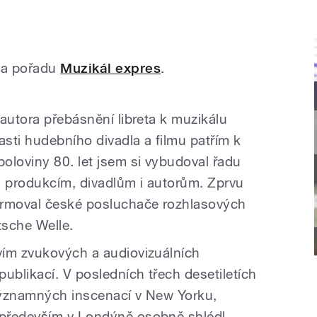
na pořadu
Muzikál expres
.
autora přebásnění libreta k muzikálu
asti hudebního divadla a filmu patřím k
loviny 80. let jsem si vybudoval řadu
 produkcím, divadlům i autorům. Zprvu
ormoval české posluchače rozhlasových
tsche Welle.
vím zvukových a audiovizuálních
ublikací. V posledních třech desetiletích
významných inscenací v New Yorku,
především v Londýně osobně shlédl.