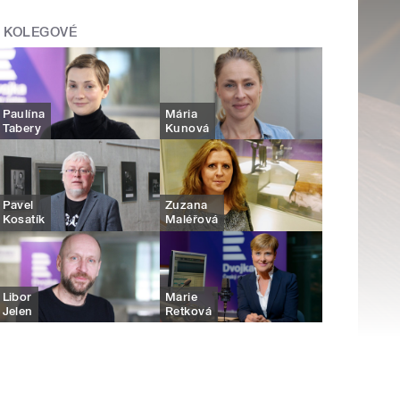
KOLEGOVÉ
Paulína
Mária
Tabery
Kunová
Pavel
Zuzana
Kosatík
Maléřová
Libor
Marie
Jelen
Retková