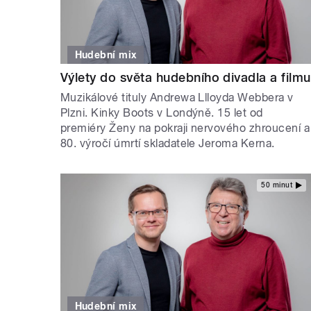
Hudební mix
Výlety do světa hudebního divadla a filmu
Muzikálové tituly Andrewa Llloyda Webbera v
Plzni. Kinky Boots v Londýně. 15 let od
premiéry Ženy na pokraji nervového zhroucení a
80. výročí úmrtí skladatele Jeroma Kerna.
50 minut
Hudební mix