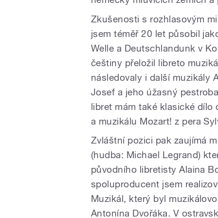
Zkušenosti s rozhlasovým m
jsem téměř 20 let působil ja
Welle a Deutschlandunk v Ko
češtiny přeložil libreto muzi
následovaly i další muzikály
Josef a jeho úžasný pestrobar
libret mám také klasické díl
a muzikálu Mozart! z pera S
Zvláštní pozici pak zaujímá 
(hudba: Michael Legrand) kte
původního libretisty Alaina B
spoluproducent jsem realizov
Muzikál, který byl muzikálov
Antonína Dvořáka. V ostrav