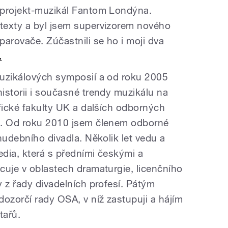
 projekt-muzikál Fantom Londýna.
texty a byl jsem supervizorem nového
arovače. Zúčastnili se ho i moji dva
.
muzikálových symposií a od roku 2005
istorii i současné trendy muzikálu na
ofické fakulty UK a dalších odborných
e. Od roku 2010 jsem členem odborné
hudebního divadla. Několik let vedu a
dia, která s předními českými a
cuje v oblastech dramaturgie, licenčního
 z řady divadelních profesí. Pátým
zorčí rady OSA, v níž zastupuji a hájím
tařů.