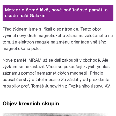
Meteor o černé lávě, nové počítačové paměti a
osudu naší Galaxie
Před týdnem jsme si říkali o spintronice. Tento obor
vyvinul nový druh magnetického záznamu založeného na
tom, že elektron reaguje na změnu orientace vnějšího
magnetického pole.
Nové paměti MRAM už se dají zakoupit v obchodě. Ale
výzkum se nezastavil. Vědci se pokoušejí zvýšit rychlost
záznamu pomocí nemagnetických magnetů. Princip
popsal čerstvý držitel medaile Za zásluhy od prezidenta
republiky prof. Tomáš Jungwirth z Fyzikálního ústavu AV.
Objev krevních skupin