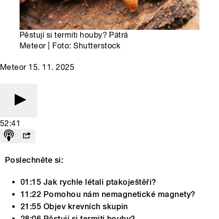
Pěstují si termiti houby? Pátrá
Meteor | Foto: Shutterstock
Meteor 15. 11. 2025
52:41
Poslechněte si:
01:15 Jak rychle létali ptakoještěři?
11:22 Pomohou nám nemagnetické magnety?
21:55 Objev krevních skupin
28:06 Pěstují si termiti houby?