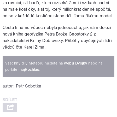
za rovnicí, síť bodů, která rozseká Zemi i vzduch nad ní
na malé kostičky, a stroj, který milionkrát denně spočítá,
co se v každé té kostičce stane dál. Tomu říkáme model.
Cesta k němu vůbec nebyla jednoduchá, jak nám doloží
nová kniha geofyzika Petra Brože Geostorky 2 z
nakladatelství Knihy Dobrovský. Příběhy obyčejných lidí i
vědců čte Karel Zima.
Všechny díly Meteoru najdete na
webu Dvojky
nebo na
portále
mujRozhlas
.
autor:
Petr Sobotka