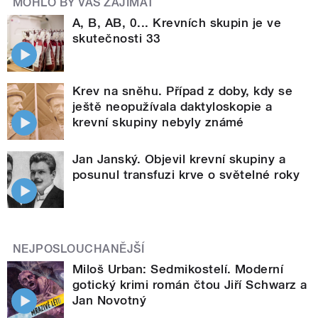
MOHLO BY VÁS ZAJÍMAT
A, B, AB, 0... Krevních skupin je ve
skutečnosti 33
Krev na sněhu. Případ z doby, kdy se
ještě neopužívala daktyloskopie a
krevní skupiny nebyly známé
Jan Janský. Objevil krevní skupiny a
posunul transfuzi krve o světelné roky
NEJPOSLOUCHANĚJŠÍ
Miloš Urban: Sedmikostelí. Moderní
gotický krimi román čtou Jiří Schwarz a
Jan Novotný