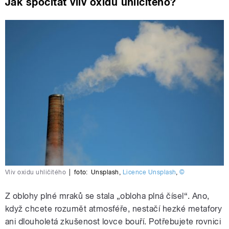
Jak spočítat vliv oxidu uhličitého?
Vliv oxidu uhličitého
|
foto:
Unsplash
,
Licence Unsplash
,
©
Z oblohy plné mraků se stala „obloha plná čísel“. Ano,
když chcete rozumět atmosféře, nestačí hezké metafory
ani dlouholetá zkušenost lovce bouří. Potřebujete rovnici