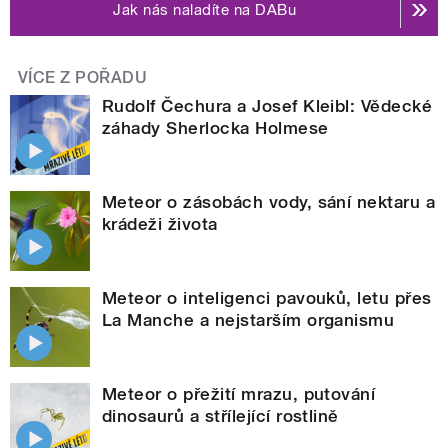
Jak nás naladíte na DABu
VÍCE Z POŘADU
Rudolf Čechura a Josef Kleibl: Vědecké
záhady Sherlocka Holmese
Meteor o zásobách vody, sání nektaru a
krádeži života
Meteor o inteligenci pavouků, letu přes
La Manche a nejstarším organismu
Meteor o přežití mrazu, putování
dinosaurů a střílející rostlině