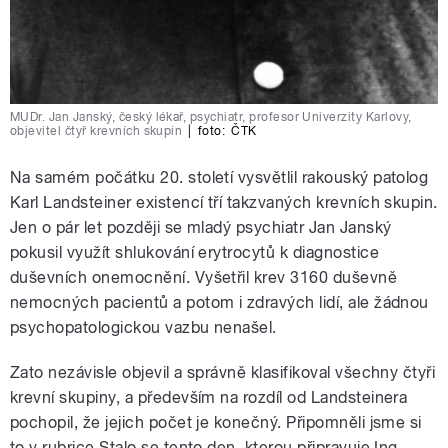
MUDr. Jan Janský, český lékař, psychiatr, profesor Univerzity Karlovy,
objevitel čtyř krevních skupin
|
foto:
ČTK
Na samém počátku 20. století vysvětlil rakouský patolog
Karl Landsteiner existencí tří takzvaných krevních skupin.
Jen o pár let později se mladý psychiatr Jan Janský
pokusil využít shlukování erytrocytů k diagnostice
duševních onemocnění. Vyšetřil krev 3160 duševně
nemocných pacientů a potom i zdravých lidí, ale žádnou
psychopatologickou vazbu nenašel.
Zato nezávisle objevil a správně klasifikoval všechny čtyři
krevní skupiny, a především na rozdíl od Landsteinera
pochopil, že jejich počet je konečný. Připomněli jsme si
to v rubrice Stalo se tento den, kterou připravuje Ing.