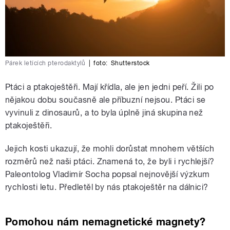
Párek letících pterodaktylů
|
foto:
Shutterstock
Ptáci a ptakoještěři. Mají křídla, ale jen jedni peří. Žili po
nějakou dobu současně ale příbuzní nejsou. Ptáci se
vyvinuli z dinosaurů, a to byla úplně jiná skupina než
ptakoještěři.
Jejich kosti ukazují, že mohli dorůstat mnohem větších
rozměrů než naši ptáci. Znamená to, že byli i rychlejší?
Paleontolog Vladimír Socha popsal nejnovější výzkum
rychlosti letu. Předletěl by nás ptakoještěr na dálnici?
Pomohou nám nemagnetické magnety?