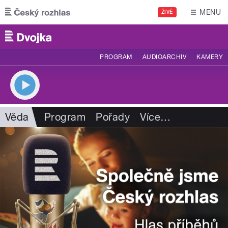
Přejít k hlavnímu obsahu
MENU
ŽIVĚ
PROGRAM
AUDIOARCHIV
KAMERY
Věda
Program
Pořady
Více
…