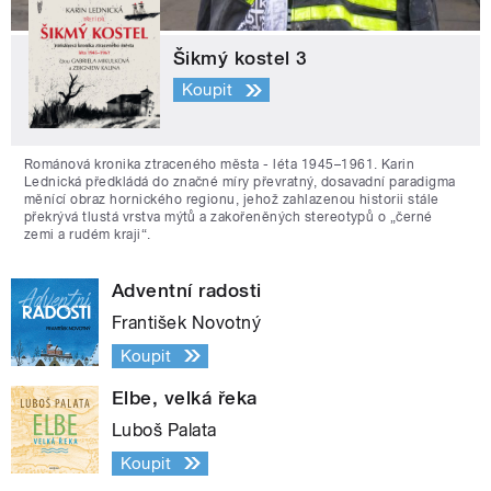
Šikmý kostel 3
Koupit
Románová kronika ztraceného města - léta 1945–1961. Karin
Lednická předkládá do značné míry převratný, dosavadní paradigma
měnící obraz hornického regionu, jehož zahlazenou historii stále
překrývá tlustá vrstva mýtů a zakořeněných stereotypů o „černé
zemi a rudém kraji“.
Adventní radosti
František Novotný
Koupit
Elbe, velká řeka
Luboš Palata
Koupit