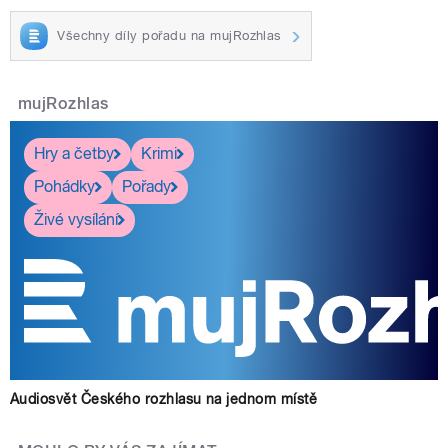
Všechny díly pořadu na mujRozhlas
mujRozhlas
Hry a četby
Krimi
Pohádky
Pořady
Živé vysílání
Audiosvět Českého rozhlasu na jednom místě