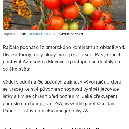
Rajčata
|
foto:
Jolana Nováková
,
Český rozhlas
Rajčata pocházejí z amerického kontinentu z oblasti And.
Divoké formy měly plody malé jako třešně. Pak je začali
pěstovat Aztékové a Mayové a postupně se dostaly do
celého světa.
Vědci sledují na Galapágách zajímavý vývoj rajčat, které
se vracejí ke své původní schopnosti vyrábět jedovaté
látky a tím se chránit před pozřením. Jaké překvapení
přineslo studium jejich DNA, vysvětlil genetik dr. Jan
Pačes z Ústavu molekulární genetiky AV.