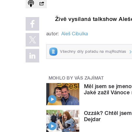
Živě vysílaná talkshow Aleš
autor:
Aleš Cibulka
Všechny díly pořadu na mujRozhlas
MOHLO BY VÁS ZAJÍMAT
Měl jsem se jmenov
Jaké zažil Vánoce 
Ozzák? Chtěl jsem 
Dejdar