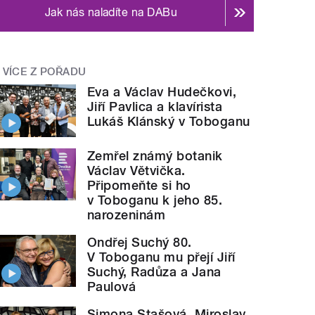
Jak nás naladíte na DABu
VÍCE Z POŘADU
Eva a Václav Hudečkovi,
Jiří Pavlica a klavírista
Lukáš Klánský v Toboganu
Zemřel známý botanik
Václav Větvička.
Připomeňte si ho
v Toboganu k jeho 85.
narozeninám
Ondřej Suchý 80.
V Toboganu mu přejí Jiří
Suchý, Radůza a Jana
Paulová
Simona Stašová, Miroslav