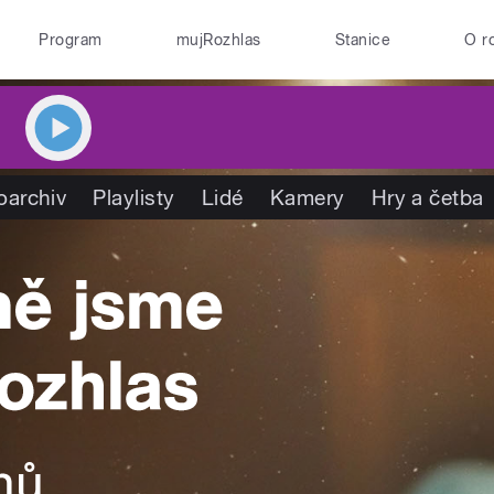
Program
mujRozhlas
Stanice
O r
oarchiv
Playlisty
Lidé
Kamery
Hry a četba