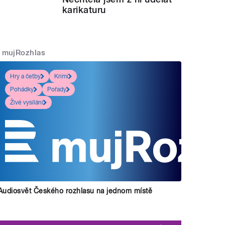
karikaturu
mujRozhlas
Hry a četby
Krimi
Pohádky
Pořady
Živé vysílání
Audiosvět Českého rozhlasu na jednom místě