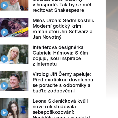
v hospodě. Tak by se měl
recitovat Shakespeare
Miloš Urban: Sedmikostelí.
Moderní gotický krimi
román čtou Jiří Schwarz a
Jan Novotný
Interiérová designérka
Gabriela Hámová: S čím
bojuju, jsou inspirace
z internetu
Virolog Jiří Černý apeluje:
Před exotickou dovolenou
se poraďte s odborníky a
buďte zodpovědní
Leona Skleničková kvůli
nové roli studovala
sebepoškozování:
Nechtěla jsem z ní udělat