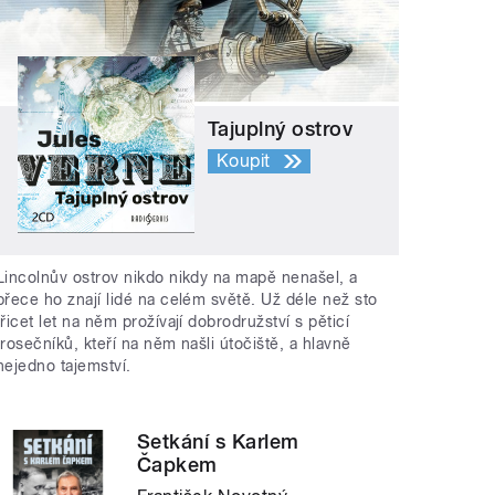
Tajuplný ostrov
Koupit
Lincolnův ostrov nikdo nikdy na mapě nenašel, a
přece ho znají lidé na celém světě. Už déle než sto
třicet let na něm prožívají dobrodružství s pěticí
trosečníků, kteří na něm našli útočiště, a hlavně
nejedno tajemství.
Setkání s Karlem
Čapkem