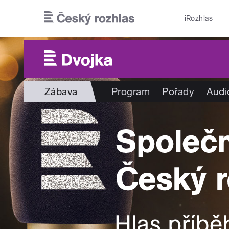
Přejít k hlavnímu obsahu
iRozhlas
Zábava
Program
Pořady
Audi