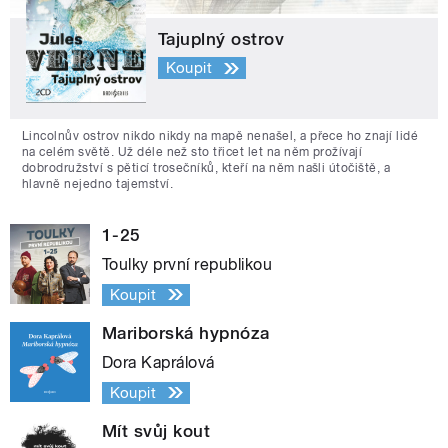
Tajuplný ostrov
Koupit
Lincolnův ostrov nikdo nikdy na mapě nenašel, a přece ho znají lidé
na celém světě. Už déle než sto třicet let na něm prožívají
dobrodružství s pěticí trosečníků, kteří na něm našli útočiště, a
hlavně nejedno tajemství.
1-25
Toulky první republikou
Koupit
Mariborská hypnóza
Dora Kaprálová
Koupit
Mít svůj kout