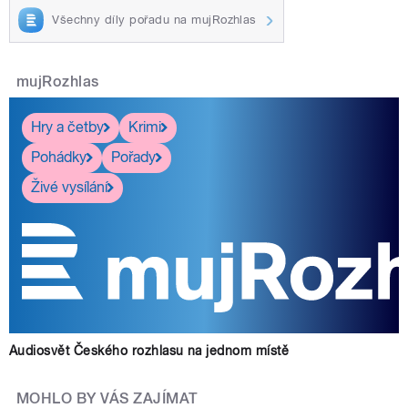
Všechny díly pořadu na mujRozhlas
mujRozhlas
Hry a četby
Krimi
Pohádky
Pořady
Živé vysílání
Audiosvět Českého rozhlasu na jednom místě
MOHLO BY VÁS ZAJÍMAT