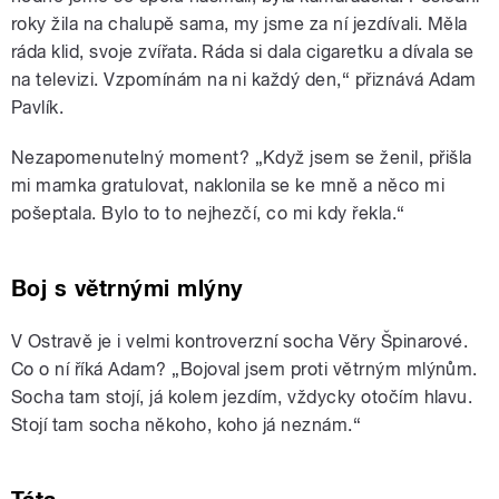
roky žila na chalupě sama, my jsme za ní jezdívali. Měla
ráda klid, svoje zvířata. Ráda si dala cigaretku a dívala se
na televizi. Vzpomínám na ni každý den,“ přiznává Adam
Pavlík.
Nezapomenutelný moment? „Když jsem se ženil, přišla
mi mamka gratulovat, naklonila se ke mně a něco mi
pošeptala. Bylo to to nejhezčí, co mi kdy řekla.“
Boj s větrnými mlýny
V Ostravě je i velmi kontroverzní socha Věry Špinarové.
Co o ní říká Adam? „Bojoval jsem proti větrným mlýnům.
Socha tam stojí, já kolem jezdím, vždycky otočím hlavu.
Stojí tam socha někoho, koho já neznám.“