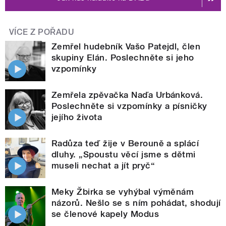
VÍCE Z POŘADU
Zemřel hudebník Vašo Patejdl, člen
skupiny Elán. Poslechněte si jeho
vzpomínky
Zemřela zpěvačka Naďa Urbánková.
Poslechněte si vzpomínky a písničky
jejího života
Radůza teď žije v Berouně a splácí
dluhy. „Spoustu věcí jsme s dětmi
museli nechat a jít pryč“
Meky Žbirka se vyhýbal výměnám
názorů. Nešlo se s ním pohádat, shodují
se členové kapely Modus