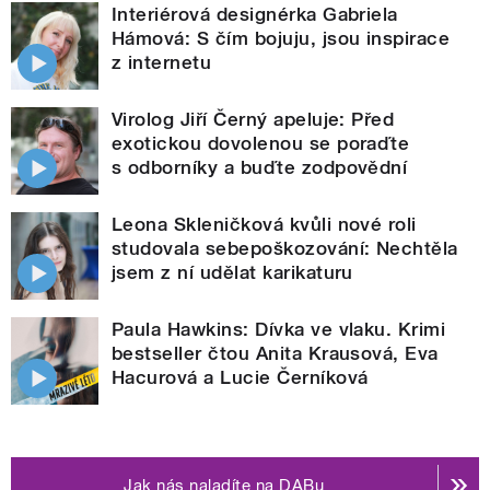
Interiérová designérka Gabriela
Hámová: S čím bojuju, jsou inspirace
z internetu
Virolog Jiří Černý apeluje: Před
exotickou dovolenou se poraďte
s odborníky a buďte zodpovědní
Leona Skleničková kvůli nové roli
studovala sebepoškozování: Nechtěla
jsem z ní udělat karikaturu
Paula Hawkins: Dívka ve vlaku. Krimi
bestseller čtou Anita Krausová, Eva
Hacurová a Lucie Černíková
Jak nás naladíte na DABu