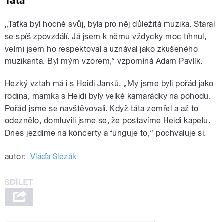
Táta
„Taťka byl hodně svůj, byla pro něj důležitá muzika. Staral
se spíš zpovzdálí. Já jsem k němu vždycky moc tíhnul,
velmi jsem ho respektoval a uznával jako zkušeného
muzikanta. Byl mým vzorem,” vzpomíná Adam Pavlík.
Hezký vztah má i s Heidi Janků. „My jsme byli pořád jako
rodina, mamka s Heidi byly velké kamarádky na pohodu.
Pořád jsme se navštěvovali. Když táta zemřel a až to
odeznělo, domluvili jsme se, že postavíme Heidi kapelu.
Dnes jezdíme na koncerty a funguje to,” pochvaluje si.
autor:
Vláďa Slezák