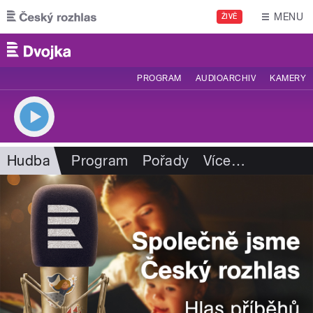
Přejít k hlavnímu obsahu
MENU
ŽIVĚ
PROGRAM
AUDIOARCHIV
KAMERY
Hudba
Program
Pořady
Více
…