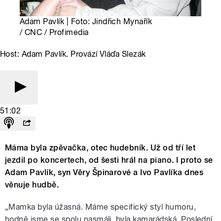
Adam Pavlík | Foto: Jindřich Mynařík
/ CNC / Profimedia
Host: Adam Pavlík. Provází Vláďa Slezák
51:02
Máma byla zpěvačka, otec hudebník. Už od tří let
jezdil po koncertech, od šesti hrál na piano. I proto se
Adam Pavlík, syn Věry Špinarové a Ivo Pavlíka dnes
věnuje hudbě.
„Mamka byla úžasná. Máme specifický styl humoru,
hodně jsme se spolu nasmáli, byla kamarádská. Poslední