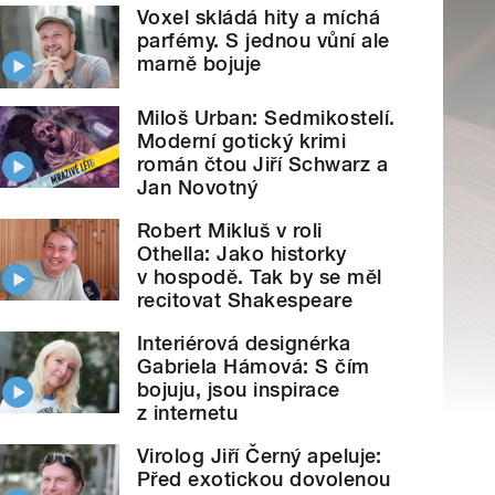
Voxel skládá hity a míchá
parfémy. S jednou vůní ale
marně bojuje
Miloš Urban: Sedmikostelí.
Moderní gotický krimi
román čtou Jiří Schwarz a
Jan Novotný
Robert Mikluš v roli
Othella: Jako historky
v hospodě. Tak by se měl
recitovat Shakespeare
Interiérová designérka
Gabriela Hámová: S čím
bojuju, jsou inspirace
z internetu
Virolog Jiří Černý apeluje:
Před exotickou dovolenou