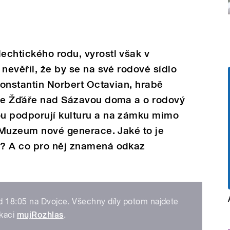
echtického rodu, vyrostl však v
nevěřil, že by se na své rodové sídlo
 Constantin Norbert Octavian, hrabě
 ve Žďáře nad Sázavou doma a o rodový
u podporují kulturu a na zámku mimo
í Muzeum nové generace. Jaké to je
a? A co pro něj znamená odkaz
d 18:05 na Dvojce. Všechny díly potom najdete
ikaci
mujRozhlas
.