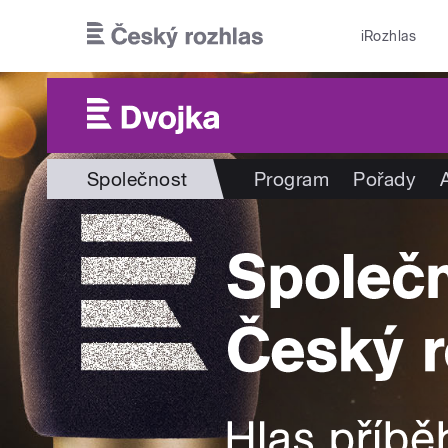
Přejít k hlavnímu obsahu
iRozhlas
Společnost
Program
Pořady