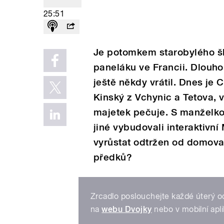
25:51
Je potomkem starobylého šl
paneláku ve Francii. Dlouho 
ještě někdy vrátil. Dnes je
Kinský z Vchynic a Tetova,
majetek pečuje. S manželko
jiné vybudovali interaktivn
vyrůstat odtržen od domov
předků?
Zrcadlo poslouchejte každé úterý o
na
webu Dvojky
nebo v mobilní apl