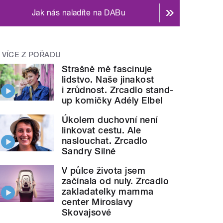
Jak nás naladíte na DABu
VÍCE Z POŘADU
Strašně mě fascinuje
lidstvo. Naše jinakost
i zrůdnost. Zrcadlo stand-
up komičky Adély Elbel
Úkolem duchovní není
linkovat cestu. Ale
naslouchat. Zrcadlo
Sandry Silné
V půlce života jsem
začínala od nuly. Zrcadlo
zakladatelky mamma
center Miroslavy
Skovajsové