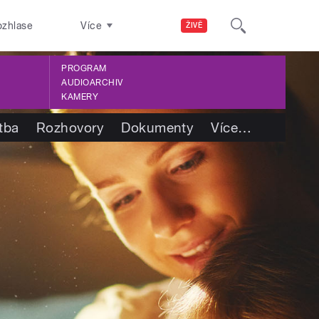
ozhlase
Více
ŽIVĚ
PROGRAM
AUDIOARCHIV
KAMERY
tba
Rozhovory
Dokumenty
Více
…