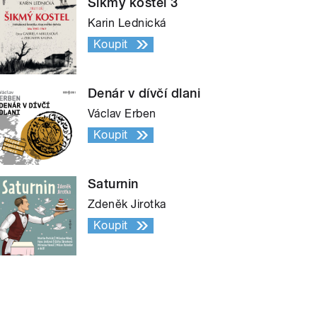
Šikmý kostel 3
Karin Lednická
Koupit
Denár v dívčí dlani
Václav Erben
Koupit
Saturnin
Zdeněk Jirotka
Koupit