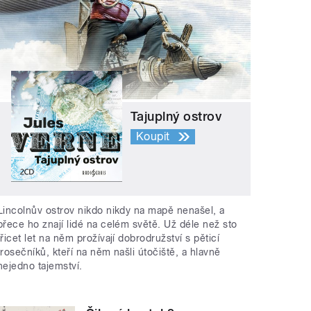
Tajuplný ostrov
Koupit
Lincolnův ostrov nikdo nikdy na mapě nenašel, a
přece ho znají lidé na celém světě. Už déle než sto
třicet let na něm prožívají dobrodružství s pěticí
trosečníků, kteří na něm našli útočiště, a hlavně
nejedno tajemství.