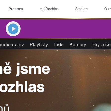
Program
mujRozhlas
Stanice
O r
Audioarchiv
Playlisty
Lidé
Kamery
Hry a če