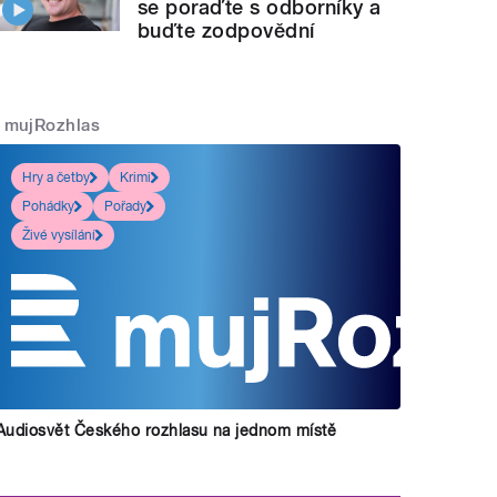
se poraďte s odborníky a
buďte zodpovědní
mujRozhlas
Hry a četby
Krimi
Pohádky
Pořady
Živé vysílání
Audiosvět Českého rozhlasu na jednom místě