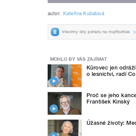
autor:
Kateřina Kubalová
Všechny díly pořadu na mujRozhlas
MOHLO BY VÁS ZAJÍMAT
Kůrovec jen odráží
o lesnictví, radí C
Proč se jeho kance
František Kinský
Úžasné životy: Me