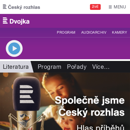
Přejít k hlavnímu obsahu
MENU
ŽIVĚ
PROGRAM
AUDIOARCHIV
KAMERY
Literatura
Program
Pořady
Více
…