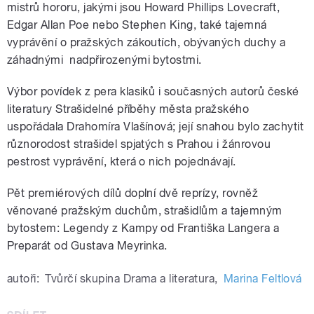
mistrů hororu, jakými jsou Howard Phillips Lovecraft,
Edgar Allan Poe nebo Stephen King, také tajemná
vyprávění o pražských zákoutích, obývaných duchy a
záhadnými nadpřirozenými bytostmi.
Výbor povídek z pera klasiků i současných autorů české
literatury Strašidelné příběhy města pražského
uspořádala Drahomíra Vlašínová; její snahou bylo zachytit
různorodost strašidel spjatých s Prahou i žánrovou
pestrost vyprávění, která o nich pojednávají.
Pět premiérových dílů doplní dvě reprízy, rovněž
věnované pražským duchům, strašidlům a tajemným
bytostem: Legendy z Kampy od Františka Langera a
Preparát od Gustava Meyrinka.
autoři:
Tvůrčí skupina Drama a literatura
,
Marina Feltlová