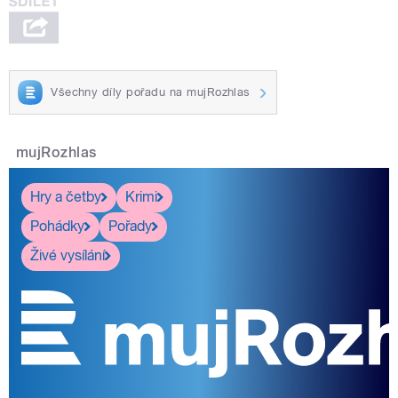
Všechny díly pořadu na mujRozhlas
mujRozhlas
Hry a četby
Krimi
Pohádky
Pořady
Živé vysílání