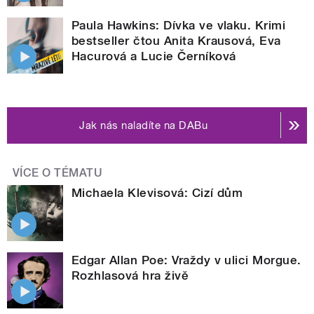
Paula Hawkins: Dívka ve vlaku. Krimi
bestseller čtou Anita Krausová, Eva
Hacurová a Lucie Černíková
Jak nás naladíte na DABu
VÍCE O TÉMATU
Michaela Klevisová: Cizí dům
Edgar Allan Poe: Vraždy v ulici Morgue.
Rozhlasová hra živě