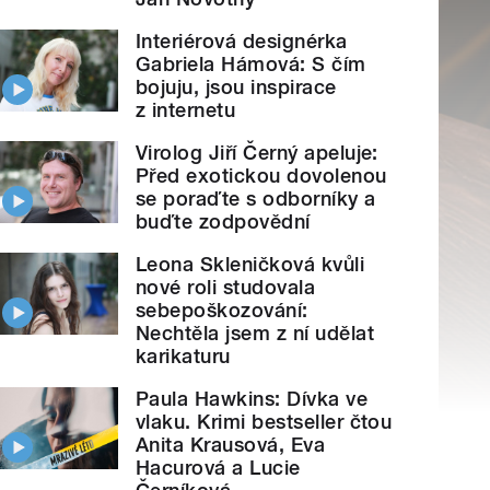
Interiérová designérka
Gabriela Hámová: S čím
bojuju, jsou inspirace
z internetu
Virolog Jiří Černý apeluje:
Před exotickou dovolenou
se poraďte s odborníky a
buďte zodpovědní
Leona Skleničková kvůli
nové roli studovala
sebepoškozování:
Nechtěla jsem z ní udělat
karikaturu
Paula Hawkins: Dívka ve
vlaku. Krimi bestseller čtou
Anita Krausová, Eva
Hacurová a Lucie