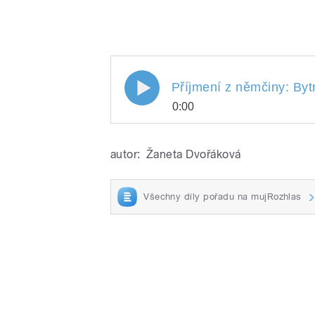
Příjmení z němčiny: Bytn
0:00
Příjmení z němčiny: B
Play
Lefner. Připravili a u
autor:
Žaneta Dvořáková
Holoubek.
Všechny díly pořadu na mujRozhlas
/