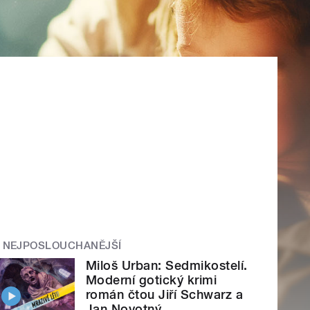
NEJPOSLOUCHANĚJŠÍ
Miloš Urban: Sedmikostelí.
Moderní gotický krimi
román čtou Jiří Schwarz a
Jan Novotný