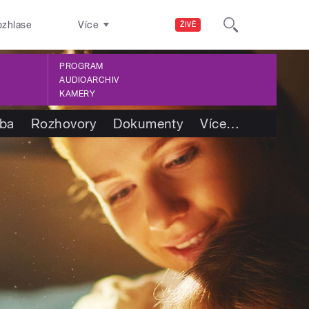
ozhlase
Více
ŽIVĚ
PROGRAM
AUDIOARCHIV
KAMERY
tba
Rozhovory
Dokumenty
Více
…