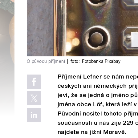
O původu příjmení
|
foto:
Fotobanka Pixabay
Příjmení Lefner se nám nep
českých ani německých pří
jeví, že se jedná o jméno 
jména obce Löf, která leží 
Původní nositel tohoto příj
současnosti u nás žije 229 o
najdete na jižní Moravě.