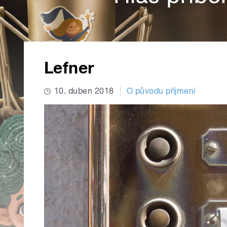
Lefner
10. duben 2018
O původu příjmení