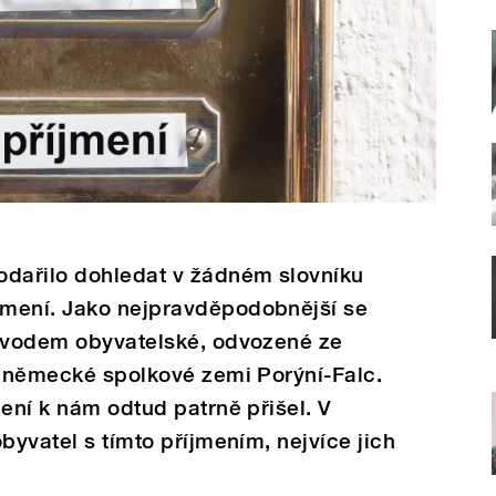
odařilo dohledat v žádném slovníku
jmení. Jako nejpravděpodobnější se
původem obyvatelské, odvozené ze
v německé spolkové zemi Porýní-Falc.
mení k nám odtud patrně přišel. V
byvatel s tímto příjmením, nejvíce jich