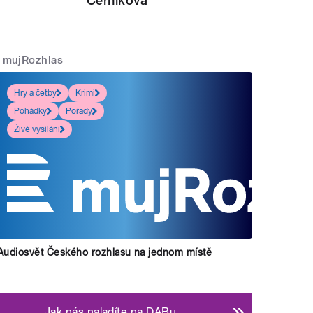
Černíková
mujRozhlas
Příjmení 
teřina Dvořáková a Jiří Holoubek.
" style="">
Hry a četby
Krimi
Pohádky
Pořady
Živé vysílání
Audiosvět Českého rozhlasu na jednom místě
Jak nás naladíte na DABu