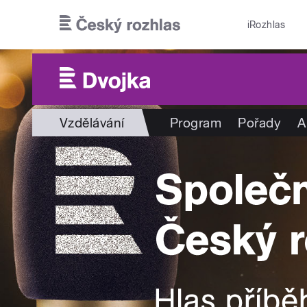
Přejít k hlavnímu obsahu
iRozhlas
Vzdělávání
Program
Pořady
A