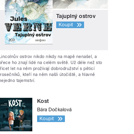
Tajuplný ostrov
Koupit
Lincolnův ostrov nikdo nikdy na mapě nenašel, a
přece ho znají lidé na celém světě. Už déle než sto
třicet let na něm prožívají dobrodružství s pěticí
trosečníků, kteří na něm našli útočiště, a hlavně
nejedno tajemství.
Kost
Bára Dočkalová
Koupit