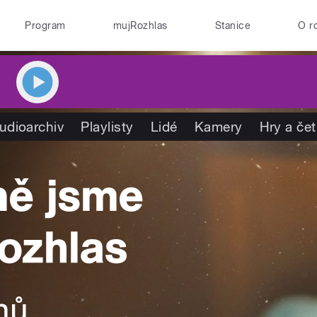
Program
mujRozhlas
Stanice
O r
udioarchiv
Playlisty
Lidé
Kamery
Hry a če