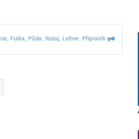
ar, Fulka, Půda, Rataj, Lefner. Připravili a uvádí Ka
ytnar, Fulka, Půda, Rataj,
vádí Kateřina Dvořáková a Jiří