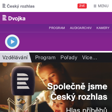
Přejít k hlavnímu obsahu
MENU
ŽIVĚ
PROGRAM
AUDIOARCHIV
KAMERY
Vzdělávání
Program
Pořady
Více
…