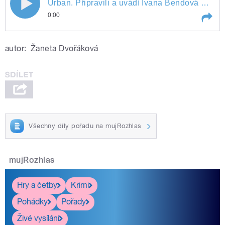
Urban. Připravili a uvádí Ivana Bendová a
Jiří Holoubek.
0:00
Play /
Příjmení: Omelka, Kurka, Chán, Herstus, Urban. Připravili a uvádí Ivana Bendová a Jiří Holoubek.
autor:
Žaneta Dvořáková
Všechny díly pořadu na mujRozhlas
pause
mujRozhlas
Hry a četby
Krimi
Pohádky
Pořady
Živé vysílání