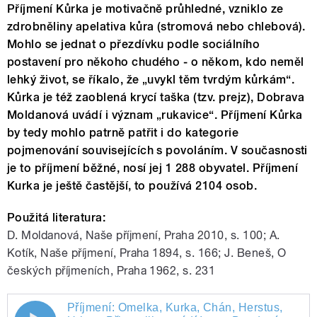
Příjmení Kůrka je motivačně průhledné, vzniklo ze
zdrobněliny apelativa kůra (stromová nebo chlebová).
Mohlo se jednat o přezdívku podle sociálního
postavení pro někoho chudého ‒ o někom, kdo neměl
lehký život, se říkalo, že „uvykl těm tvrdým kůrkám“.
Kůrka je též zaoblená krycí taška (tzv. prejz), Dobrava
Moldanová uvádí i význam „rukavice“. Příjmení Kůrka
by tedy mohlo patrně patřit i do kategorie
pojmenování souvisejících s povoláním. V současnosti
je to příjmení běžné, nosí jej 1 288 obyvatel. Příjmení
Kurka je ještě častější, to používá 2104 osob.
Použitá literatura:
D. Moldanová, Naše příjmení, Praha 2010, s. 100; A.
Kotík, Naše příjmení, Praha 1894, s. 166; J. Beneš, O
českých příjmeních, Praha 1962, s. 231
Příjmení: Omelka, Kurka, Chán, Herstus,