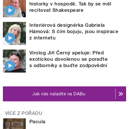
historky v hospodě. Tak by se měl
recitovat Shakespeare
Interiérová designérka Gabriela
Hámová: S čím bojuju, jsou inspirace
z internetu
Virolog Jiří Černý apeluje: Před
exotickou dovolenou se poraďte
s odborníky a buďte zodpovědní
Jak nás naladíte na DABu
VÍCE Z POŘADU
Pacula