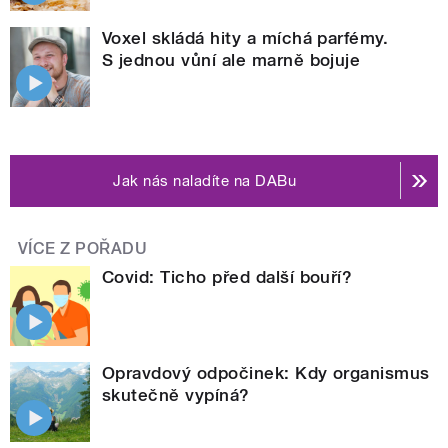
Voxel skládá hity a míchá parfémy.
S jednou vůní ale marně bojuje
Jak nás naladíte na DABu
VÍCE Z POŘADU
Covid: Ticho před další bouří?
Opravdový odpočinek: Kdy organismus
skutečně vypíná?