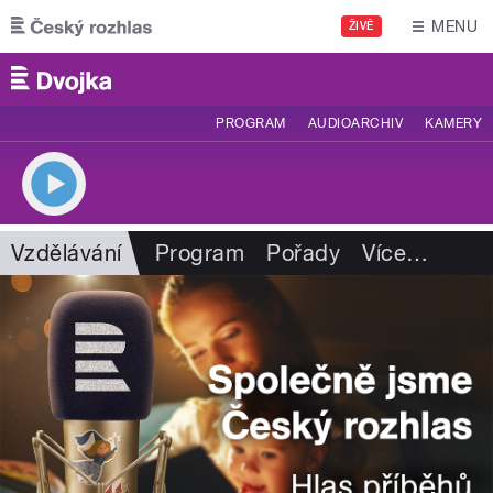
Přejít k hlavnímu obsahu
MENU
ŽIVĚ
PROGRAM
AUDIOARCHIV
KAMERY
Vzdělávání
Program
Pořady
Více
…