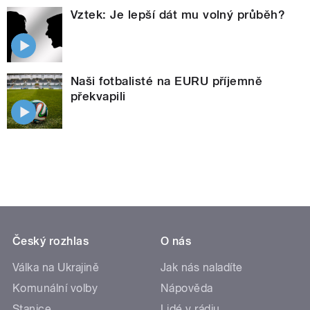
Vztek: Je lepší dát mu volný průběh?
Naši fotbalisté na EURU příjemně
překvapili
Český rozhlas
O nás
Válka na Ukrajině
Jak nás naladíte
Komunální volby
Nápověda
Stanice
Lidé v rádiu