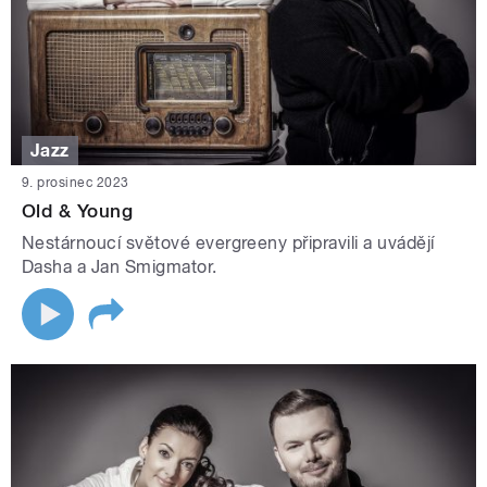
Jazz
9. prosinec 2023
Old & Young
Nestárnoucí světové evergreeny připravili a uvádějí
Dasha a Jan Smigmator.