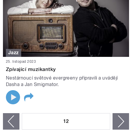
Jazz
25. listopad 2023
Zpívající muzikantky
Nestárnoucí světové evergreeny připravili a uvádějí
Dasha a Jan Smigmator.
STRÁNKY
12
n
zí