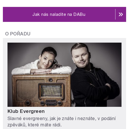
Jak nás naladíte na DABu
O POŘADU
Klub Evergreen
Slavné evergreeny, jak je znáte i neznáte, v podání
zpěváků, které máte rádi.