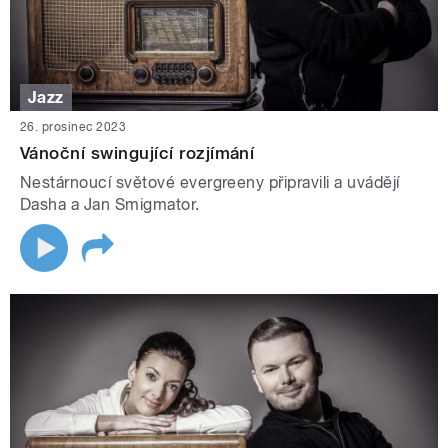
Jazz
26. prosinec 2023
Vánoční swingující rozjímání
Nestárnoucí světové evergreeny připravili a uvádějí
Dasha a Jan Smigmator.