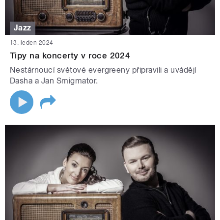
Jazz
13. leden 2024
Tipy na koncerty v roce 2024
Nestárnoucí světové evergreeny připravili a uvádějí
Dasha a Jan Smigmator.