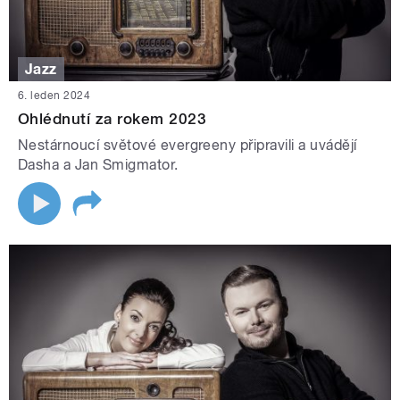
Jazz
6. leden 2024
Ohlédnutí za rokem 2023
Nestárnoucí světové evergreeny připravili a uvádějí
Dasha a Jan Smigmator.