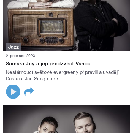
Jazz
2. prosinec 2023
Samara Joy a její předzvěst Vánoc
Nestárnoucí světové evergreeny připravili a uvádějí
Dasha a Jan Smigmator.