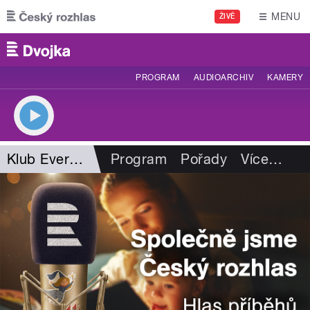
Přejít k hlavnímu obsahu
MENU
ŽIVĚ
PROGRAM
AUDIOARCHIV
KAMERY
Klub Evergreen
Program
Pořady
Více
…