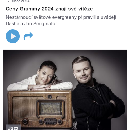
17. únor 2024
Ceny Grammy 2024 znají své vítěze
Nestárnoucí světové evergreeny připravili a uvádějí
Dasha a Jan Smigmator.
Jazz