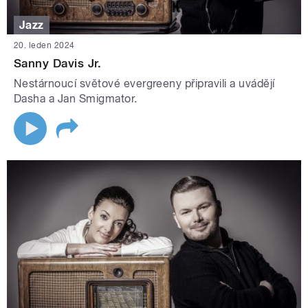
Jazz
20. leden 2024
Sanny Davis Jr.
Nestárnoucí světové evergreeny připravili a uvádějí
Dasha a Jan Smigmator.