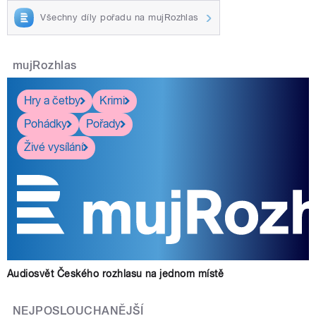
Všechny díly pořadu na mujRozhlas
mujRozhlas
Hry a četby
Krimi
Pohádky
Pořady
Živé vysílání
Audiosvět Českého rozhlasu na jednom místě
NEJPOSLOUCHANĚJŠÍ