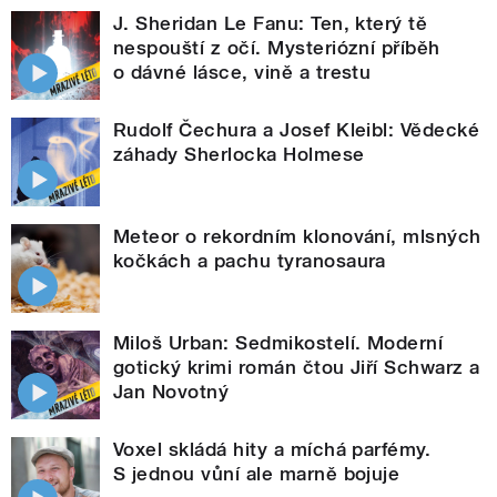
J. Sheridan Le Fanu: Ten, který tě
nespouští z očí. Mysteriózní příběh
o dávné lásce, vině a trestu
Rudolf Čechura a Josef Kleibl: Vědecké
záhady Sherlocka Holmese
Meteor o rekordním klonování, mlsných
kočkách a pachu tyranosaura
Miloš Urban: Sedmikostelí. Moderní
gotický krimi román čtou Jiří Schwarz a
Jan Novotný
Voxel skládá hity a míchá parfémy.
S jednou vůní ale marně bojuje