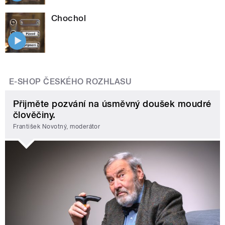
Chochol
E-SHOP ČESKÉHO ROZHLASU
Přijměte pozvání na úsměvný doušek moudré
člověčiny.
František Novotný, moderátor