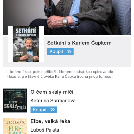
Setkání s Karlem Čapkem
Koupit
Literární fikce, pokus přiblížit literární nadsázkou spisovatele,
filozofa, ale hlavně člověka Karla Čapka trochu jinou formou.
O čem skály mlčí
Kateřina Surmanová
Koupit
Elbe, velká řeka
Luboš Palata