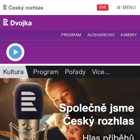
Přejít k hlavnímu obsahu
MENU
ŽIVĚ
PROGRAM
AUDIOARCHIV
KAMERY
Kultura
Program
Pořady
Více
…