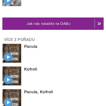
Jak nás naladíte na DABu
VÍCE Z POŘADU
Pacula
Kofroň
Pacula, Kofroň