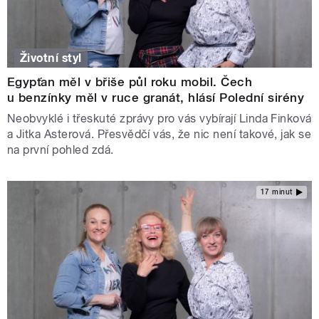
Životní styl
Egypťan měl v břiše půl roku mobil. Čech
u benzínky měl v ruce granát, hlásí Polední sirény
Neobvyklé i třeskuté zprávy pro vás vybírají Linda Finková
a Jitka Asterová. Přesvědčí vás, že nic není takové, jak se
na první pohled zdá.
17 minut