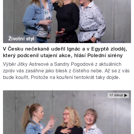
Životní styl
V Česku nečekaně udeřil Ignác a v Egyptě zloděj,
který podcenil utajení akce, hlásí Polední sirény
Výběr Jitky Astreové a Sandry Pogodové z aktuálních
zpráv vás zasáhne jako blesk z čistého nebe. Až se z vás
bude kouřit. Protože na kouření tentokrát taky dojde.
17 minut