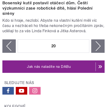
Bosenský kutil postavil otáčecí dům. Čeští
výzkumníci zase robotické dítě, hlásí Polední
sirény
Kdo si hraje, nezlobí. Abyste na vlastní kutění měli víc
času a neztráceli ho třeba nekonečným pročítáním zpráv,
udělají to za vás Linda Finková a Jitka Asterová.
STRÁNKY
20
n
zí
Jak nás naladíte na DABu
SLEDUJTE NÁS
KOLEGOVÉ