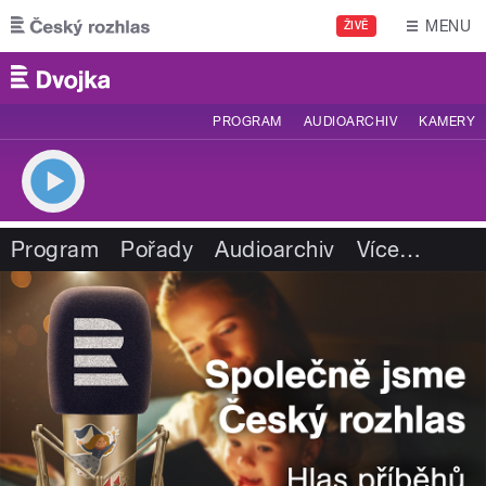
Přejít k hlavnímu obsahu
MENU
ŽIVĚ
PROGRAM
AUDIOARCHIV
KAMERY
Program
Pořady
Audioarchiv
Více
…