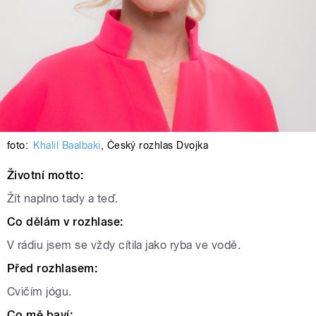
foto:
Khalil Baalbaki
,
Český rozhlas Dvojka
Životní motto:
Žít naplno tady a teď.
Co dělám v rozhlase:
V rádiu jsem se vždy cítila jako ryba ve vodě.
Před rozhlasem:
Cvičím jógu.
Co mě baví: