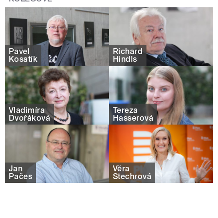
Pavel
Richard
Kosatík
Hindls
Vladimíra
Tereza
Dvořáková
Hasserová
Jan
Věra
Pačes
Štechrová