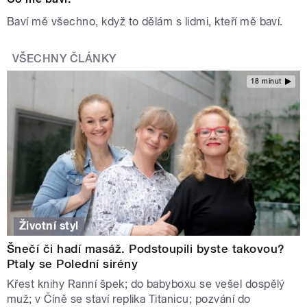
Baví mě všechno, když to dělám s lidmi, kteří mě baví.
VŠECHNY ČLÁNKY
18 minut
Životní styl
Šnečí či hadí masáž. Podstoupili byste takovou?
Ptaly se Polední sirény
Křest knihy Ranní špek; do babyboxu se vešel dospělý
muž; v Číně se staví replika Titanicu; pozvání do