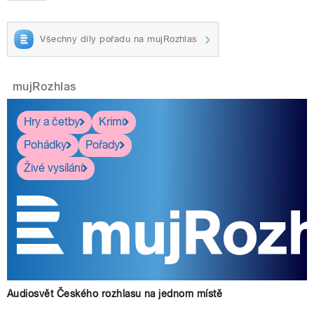
Všechny díly pořadu na mujRozhlas
mujRozhlas
Hry a četby
Krimi
Pohádky
Pořady
Živé vysílání
Audiosvět Českého rozhlasu na jednom místě