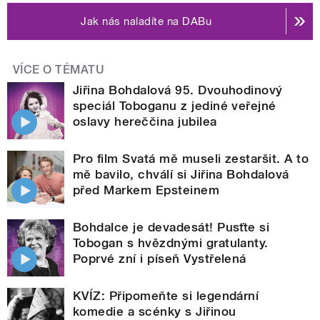
Jak nás naladíte na DABu
VÍCE O TÉMATU
Jiřina Bohdalová 95. Dvouhodinový
speciál Toboganu z jediné veřejné
oslavy hereččina jubilea
Pro film Svatá mě museli zestaršit. A to
mě bavilo, chválí si Jiřina Bohdalová
před Markem Epsteinem
Bohdalce je devadesát! Pusťte si
Tobogan s hvězdnými gratulanty.
Poprvé zní i píseň Vystřelená
KVÍZ: Připomeňte si legendární
komedie a scénky s Jiřinou