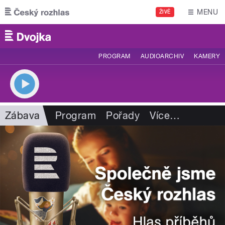
Přejít k hlavnímu obsahu
MENU
ŽIVĚ
PROGRAM
AUDIOARCHIV
KAMERY
Zábava
Program
Pořady
Více
…