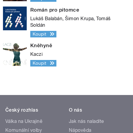
Román pro pitomce
Lukáš Balabán, Šimon Krupa, Tomáš
Soldán
Koupit
Kněhyně
Kaczi
Koupit
Český rozhlas
O nás
Válka na Ukrajině
Jak nás naladíte
Komunální volby
Nápověda