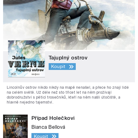
Tajuplný ostrov
Koupit
Lincolnův ostrov nikdo nikdy na mapě nenašel, a přece ho znají lidé
na celém světě. Už déle než sto třicet let na něm prožívají
dobrodružství s pěticí trosečníků, kteří na něm našli útočiště, a
hlavně nejedno tajemství.
Případ Holečkovi
Bianca Bellová
Koupit