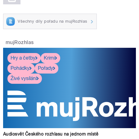
Všechny díly pořadu na mujRozhlas
mujRozhlas
Hry a četby
Krimi
Pohádky
Pořady
Živé vysílání
Audiosvět Českého rozhlasu na jednom místě