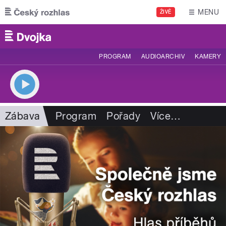
Přejít k hlavnímu obsahu
MENU
ŽIVĚ
PROGRAM
AUDIOARCHIV
KAMERY
Zábava
Program
Pořady
Více
…