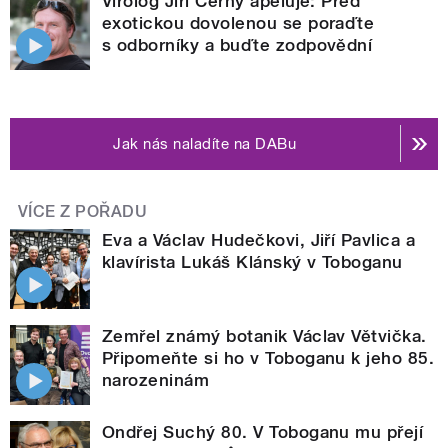
Virolog Jiří Černý apeluje: Před
exotickou dovolenou se poraďte
s odborníky a buďte zodpovědní
Jak nás naladíte na DABu
VÍCE Z POŘADU
Eva a Václav Hudečkovi, Jiří Pavlica a
klavírista Lukáš Klánský v Toboganu
Zemřel známý botanik Václav Větvička.
Připomeňte si ho v Toboganu k jeho 85.
narozeninám
Ondřej Suchý 80. V Toboganu mu přejí