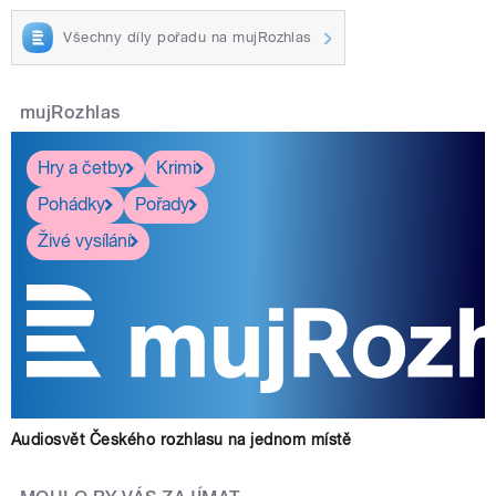
Všechny díly pořadu na mujRozhlas
mujRozhlas
Hry a četby
Krimi
Pohádky
Pořady
Živé vysílání
Audiosvět Českého rozhlasu na jednom místě