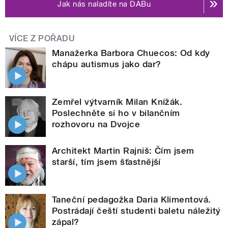
Jak nás naladíte na DABu
VÍCE Z POŘADU
Manažerka Barbora Chuecos: Od kdy
chápu autismus jako dar?
Zemřel výtvarník Milan Knížák.
Poslechněte si ho v bilančním
rozhovoru na Dvojce
Architekt Martin Rajniš: Čím jsem
starší, tím jsem šťastnější
Taneční pedagožka Daria Klimentová.
Postrádají čeští studenti baletu náležitý
zápal?