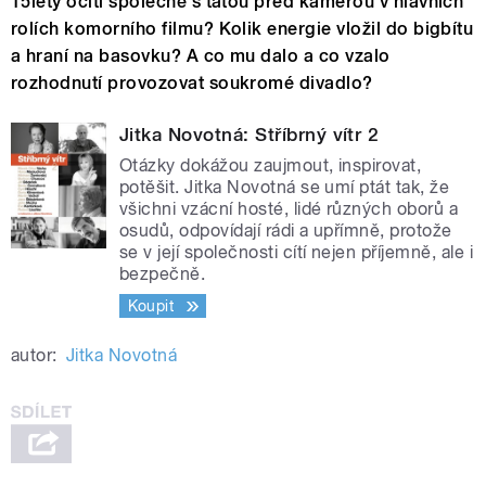
15letý ocitl společně s tátou před kamerou v hlavních
rolích komorního filmu? Kolik energie vložil do bigbítu
a hraní na basovku? A co mu dalo a co vzalo
rozhodnutí provozovat soukromé divadlo?
Jitka Novotná: Stříbrný vítr 2
Otázky dokážou zaujmout, inspirovat,
potěšit. Jitka Novotná se umí ptát tak, že
všichni vzácní hosté, lidé různých oborů a
osudů, odpovídají rádi a upřímně, protože
se v její společnosti cítí nejen příjemně, ale i
bezpečně.
Koupit
autor:
Jitka Novotná