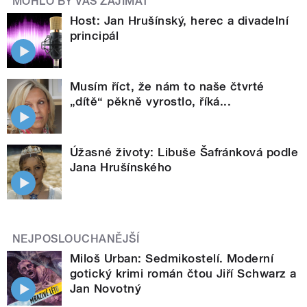
MOHLO BY VÁS ZAJÍMAT
Host: Jan Hrušínský, herec a divadelní
principál
Musím říct, že nám to naše čtvrté
„dítě“ pěkně vyrostlo, říká...
Úžasné životy: Libuše Šafránková podle
Jana Hrušínského
NEJPOSLOUCHANĚJŠÍ
Miloš Urban: Sedmikostelí. Moderní
gotický krimi román čtou Jiří Schwarz a
Jan Novotný