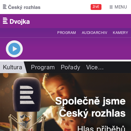
Přejít k hlavnímu obsahu
MENU
ŽIVĚ
PROGRAM
AUDIOARCHIV
KAMERY
Kultura
Program
Pořady
Více
…