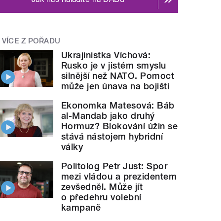
VÍCE Z POŘADU
Ukrajinistka Víchová:
Rusko je v jistém smyslu
silnější než NATO. Pomoct
může jen únava na bojišti
Ekonomka Matesová: Báb
al-Mandab jako druhý
Hormuz? Blokování úžin se
stává nástojem hybridní
války
Politolog Petr Just: Spor
mezi vládou a prezidentem
zevšedněl. Může jít
o předehru volební
kampaně