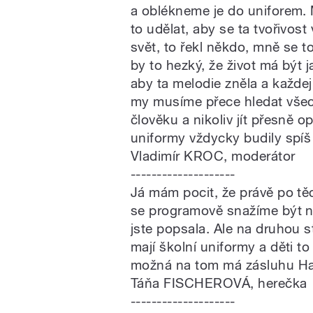
a oblékneme je do uniforem. 
to udělat, aby se ta tvořivost
svět, to řekl někdo, mně se t
by to hezký, že život má být 
aby ta melodie zněla a každej s
my musíme přece hledat všech
člověku a nikoliv jít přesn
uniformy vždycky budily spíš
Vladimír KROC, moderátor
--------------------
Já mám pocit, že právě po t
se programově snažíme být ne
jste popsala. Ale na druhou 
mají školní uniformy a děti t
možná na tom má zásluhu Harry
Táňa FISCHEROVÁ, herečka
--------------------