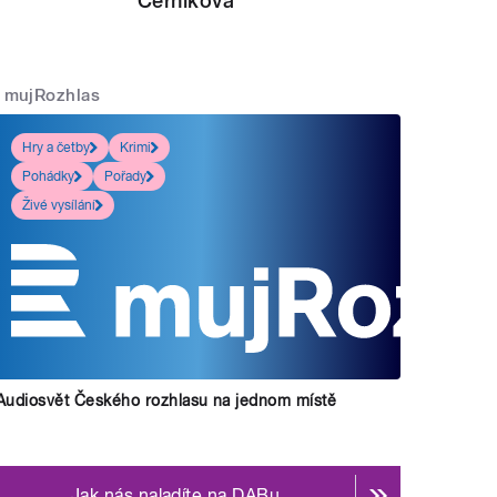
Černíková
mujRozhlas
Hry a četby
Krimi
Pohádky
Pořady
Živé vysílání
Audiosvět Českého rozhlasu na jednom místě
Jak nás naladíte na DABu