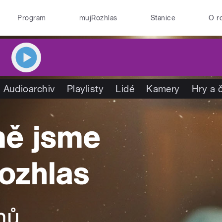
Program
mujRozhlas
Stanice
O r
Audioarchiv
Playlisty
Lidé
Kamery
Hry a 