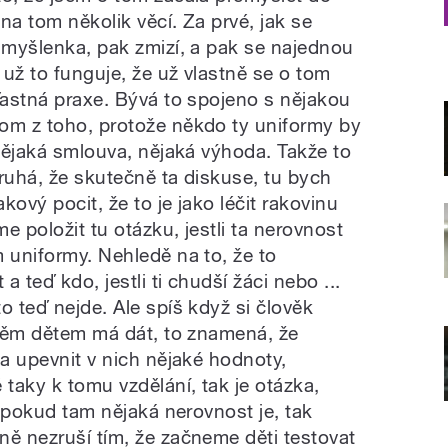
na tom několik věcí. Za prvé, jak se
á myšlenka, pak zmizí, a pak se najednou
e už to funguje, že už vlastně se o tom
ťastná praxe. Bývá to spojeno s nějakou
om z toho, protože někdo ty uniformy by
 nějaká smlouva, nějaká výhoda. Takže to
 druhá, že skutečně ta diskuse, tu bych
akový pocit, že to je jako léčit rakovinu
e položit tu otázku, jestli ta nerovnost
 uniformy. Nehledě na to, že to
 teď kdo, jestli ti chudší žáci nebo ...
o teď nejde. Ale spíš když si člověk
a těm dětem má dát, to znamená, že
 a upevnit v nich nějaké hodnoty,
 taky k tomu vzdělání, tak je otázka,
A pokud tam nějaká nerovnost je, tak
ně nezruší tím, že začneme děti testovat