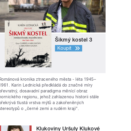
Šikmý kostel 3
Koupit
Románová kronika ztraceného města - léta 1945–
1961. Karin Lednická předkládá do značné míry
převratný, dosavadní paradigma měnící obraz
hornického regionu, jehož zahlazenou historii stále
překrývá tlustá vrstva mýtů a zakořeněných
stereotypů o „černé zemi a rudém kraji“.
Klukoviny Uršuly Klukové