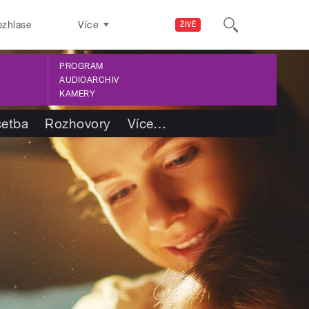
ozhlase
Více
ŽIVĚ
PROGRAM
AUDIOARCHIV
KAMERY
četba
Rozhovory
Více
…