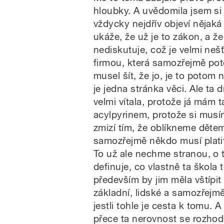
hloubky. A uvědomila jsem si 
vždycky nejdřív objeví nějak
ukáže, že už je to zákon, a ž
nediskutuje, což je velmi neš
firmou, která samozřejmě pot
musel šít, že jo, je to potom
je jedna stránka věci. Ale ta
velmi vítala, protože já mám t
acylpyrinem, protože si musím
zmizí tím, že oblíkneme dětem
samozřejmě někdo musí platit a
To už ale nechme stranou, o t
definuje, co vlastně ta škol
především by jim měla vštípit
základní, lidské a samozřejmě
jestli tohle je cesta k tomu. 
přece ta nerovnost se rozhod