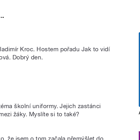
..
ladimír Kroc. Hostem pořadu Jak to vidí
ová. Dobrý den.
téma školní uniformy. Jejich zastánci
 mezi žáky. Myslíte si to také?
to, že jsem o tom začala přemýšlet do