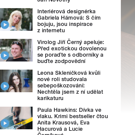
Interiérová designérka
Gabriela Hámová: S čím
bojuju, jsou inspirace
z internetu
Virolog Jiří Černý apeluje:
Před exotickou dovolenou
se poraďte s odborníky a
buďte zodpovědní
Leona Skleničková kvůli
nové roli studovala
sebepoškozování:
Nechtěla jsem z ní udělat
karikaturu
Paula Hawkins: Dívka ve
vlaku. Krimi bestseller čtou
Anita Krausová, Eva
Hacurová a Lucie