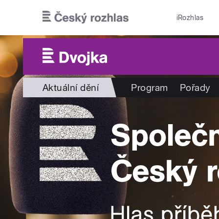
Přejít k hlavnímu obsahu
iRozhlas
Aktuální dění
Program
Pořady