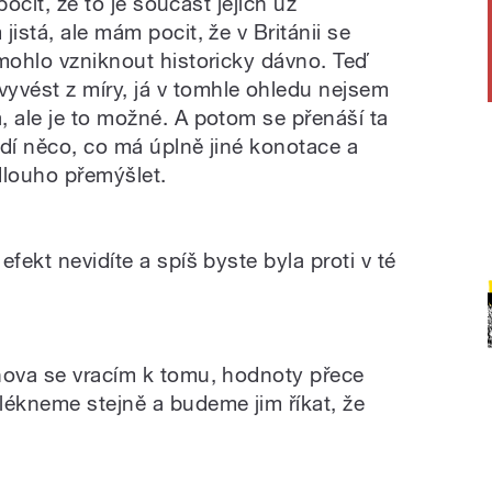
 pocit, že to je součást jejich už
istá, ale mám pocit, že v Británii se
 mohlo vzniknout historicky dávno. Teď
vést z míry, já v tomhle ohledu nejsem
, ale je to možné. A potom se přenáší ta
ádí něco, co má úplně jiné konotace a
louho přemýšlet.
fekt nevidíte a spíš byste byla proti v té
nova se vracím k tomu, hodnoty přece
lékneme stejně a budeme jim říkat, že