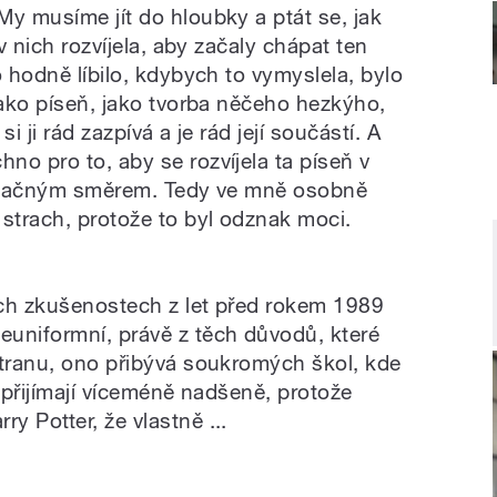
My musíme jít do hloubky a ptát se, jak
 v nich rozvíjela, aby začaly chápat ten
o hodně líbilo, kdybych to vymyslela, bylo
jako píseň, jako tvorba něčeho hezkýho,
i ji rád zazpívá a je rád její součástí. A
no pro to, aby se rozvíjela ta píseň v
ě opačným směrem. Tedy ve mně osobně
 strach, protože to byl odznak moci.
ěch zkušenostech z let před rokem 1989
uniformní, právě z těch důvodů, které
stranu, ono přibývá soukromých škol, kde
o přijímají víceméně nadšeně, protože
 Potter, že vlastně ...