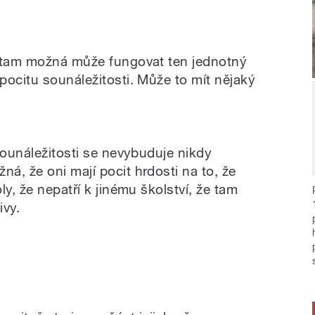
ň tam možná může fungovat ten jednotný
pocitu sounáležitosti. Může to mít nějaký
sounáležitosti se nevybuduje nikdy
á, že oni mají pocit hrdosti na to, že
y, že nepatří k jinému školství, že tam
ivy.