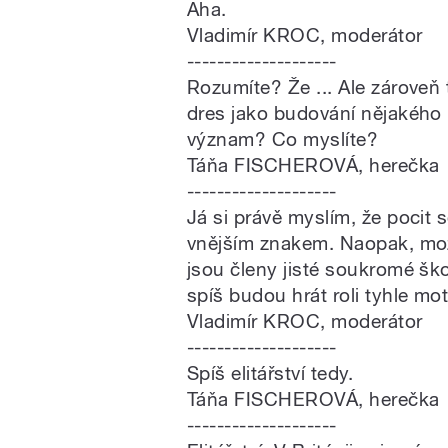
Aha.
Vladimír KROC, moderátor
--------------------
Rozumíte? Že ... Ale zárove
dres jako budování nějakého 
význam? Co myslíte?
Táňa FISCHEROVÁ, herečka
--------------------
Já si právě myslím, že pocit 
vnějším znakem. Naopak, možn
jsou členy jisté soukromé škol
spíš budou hrát roli tyhle mot
Vladimír KROC, moderátor
--------------------
Spíš elitářství tedy.
Táňa FISCHEROVÁ, herečka
--------------------