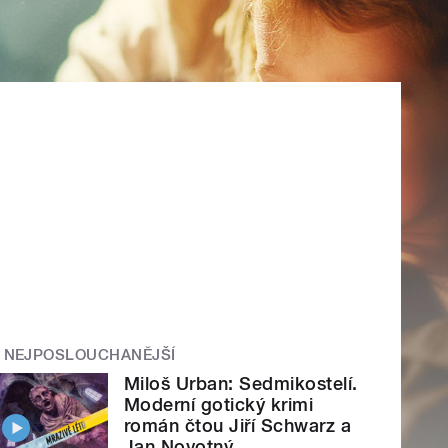
NEJPOSLOUCHANĚJŠÍ
Miloš Urban: Sedmikostelí.
Moderní gotický krimi
román čtou Jiří Schwarz a
Jan Novotný