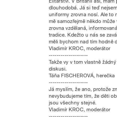
Elitářství. V Británii asi, mám
dlouhodobá. Já si teď nejsem j
uniformy zrovna nosí. Ale to
mě samozřejmě někdo může vy
zrovna vzdělaná, informovaná
tradice. Kdežto u nás se zav
měli bychom nad tím hodně d
Vladimír KROC, moderátor
--------------------
Takže vy v tom vlastně žádný e
diskusi.
Táňa FISCHEROVÁ, herečka
--------------------
Já myslím, že ano, protože z
nevybudujeme tím, že děti ob
jsou všechny stejné.
Vladimír KROC, moderátor
--------------------