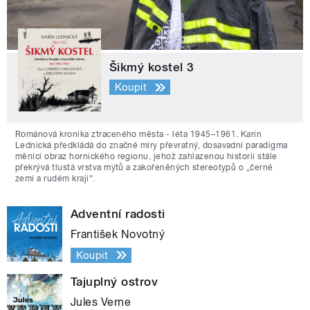
Šikmý kostel 3
Koupit
Románová kronika ztraceného města - léta 1945–1961. Karin
Lednická předkládá do značné míry převratný, dosavadní paradigma
měnící obraz hornického regionu, jehož zahlazenou historii stále
překrývá tlustá vrstva mýtů a zakořeněných stereotypů o „černé
zemi a rudém kraji“.
Adventní radosti
František Novotný
Koupit
Tajuplný ostrov
Jules Verne