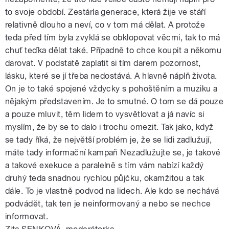
to svoje období. Zestárla generace, která žije ve stáří
relativně dlouho a neví, co v tom má dělat. A protože
teda před tím byla zvyklá se obklopovat věcmi, tak to má
chuť teďka dělat také. Případně to chce koupit a někomu
darovat. V podstatě zaplatit si tím darem pozornost,
lásku, které se jí třeba nedostává. A hlavně náplň života.
On je to také spojené vždycky s pohoštěním a muziku a
nějakým představením. Je to smutné. O tom se dá pouze
a pouze mluvit, těm lidem to vysvětlovat a já navíc si
myslím, že by se to dalo i trochu omezit. Tak jako, když
se tady říká, že největší problém je, že se lidi zadlužují,
máte tady informační kampaň Nezadlužujte se, je takové
a takové exekuce a paralelně s tím vám nabízí každý
druhý teda snadnou rychlou půjčku, okamžitou a tak
dále. To je vlastně podvod na lidech. Ale kdo se nechává
podvádět, tak ten je neinformovaný a nebo se nechce
informovat.