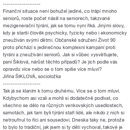
--------------------
Finanční situace není bohužel jediné, co trápí mnoho
seniorů, roste počet násilí na seniorech, takzvané
mezigenerační týrání, jak se tomu nyní říká. Jinými slovy,
kdy je starší člověk psychicky, fyzicky nebo i ekonomicky
zneužíván svými dětmi. Občanské sdružení Život 90
proto přichází s jedinečnou komplexní kampaní proti
týrání a zneužívání seniorů. Jak si vůbec vysvětlujete,
paní Šiklová, nárůst těchto případů? Je jich podle vás
opravdu více nebo se o tom spíše více mluví?
Jiřina ŠIKLOVÁ, socioložka
--------------------
Tak já se klaním k tomu druhému. Více se o tom mluví.
Kdybychom asi vzali a mohli si dodatečně podívat, co
všechno se dělo na různých venkovských usedlostech,
samotách, jak tam byli týrání staří lidé, ale nikdo z nich si
netroufnul to říci ani sousedovi. Dneska taky ne, protože
to bylo to tradiční, jak jsem si ty děti vychoval, takové je