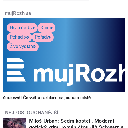
mujRozhlas
Hry a četby
Krimi
Pohádky
Pořady
Živé vysílání
Audiosvět Českého rozhlasu na jednom místě
NEJPOSLOUCHANĚJŠÍ
Miloš Urban: Sedmikostelí. Moderní
gotický krimi román čtou Jiří Schwarz a