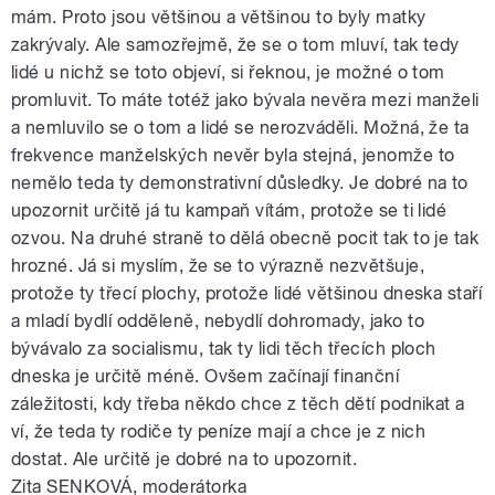
mám. Proto jsou většinou a většinou to byly matky
zakrývaly. Ale samozřejmě, že se o tom mluví, tak tedy
lidé u nichž se toto objeví, si řeknou, je možné o tom
promluvit. To máte totéž jako bývala nevěra mezi manželi
a nemluvilo se o tom a lidé se nerozváděli. Možná, že ta
frekvence manželských nevěr byla stejná, jenomže to
nemělo teda ty demonstrativní důsledky. Je dobré na to
upozornit určitě já tu kampaň vítám, protože se ti lidé
ozvou. Na druhé straně to dělá obecně pocit tak to je tak
hrozné. Já si myslím, že se to výrazně nezvětšuje,
protože ty třecí plochy, protože lidé většinou dneska staří
a mladí bydlí odděleně, nebydlí dohromady, jako to
bývávalo za socialismu, tak ty lidi těch třecích ploch
dneska je určitě méně. Ovšem začínají finanční
záležitosti, kdy třeba někdo chce z těch dětí podnikat a
ví, že teda ty rodiče ty peníze mají a chce je z nich
dostat. Ale určitě je dobré na to upozornit.
Zita SENKOVÁ, moderátorka