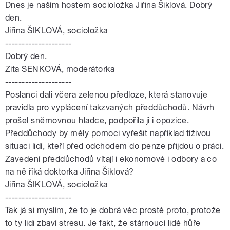
Dnes je naším hostem socioložka Jiřina Šiklová. Dobrý
den.
Jiřina ŠIKLOVÁ, socioložka
--------------------
Dobrý den.
Zita SENKOVÁ, moderátorka
--------------------
Poslanci dali včera zelenou předloze, která stanovuje
pravidla pro vyplácení takzvaných předdůchodů. Návrh
prošel sněmovnou hladce, podpořila ji i opozice.
Předdůchody by měly pomoci vyřešit například tíživou
situaci lidí, kteří před odchodem do penze přijdou o práci.
Zavedení předdůchodů vítají i ekonomové i odbory a co
na ně říká doktorka Jiřina Šiklová?
Jiřina ŠIKLOVÁ, socioložka
--------------------
Tak já si myslím, že to je dobrá věc prostě proto, protože
to ty lidi zbaví stresu. Je fakt, že stárnoucí lidé hůře