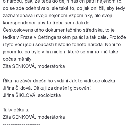
o národu, pak, že teda do dějin našich patří nejenom to,
co se zde odehrávalo, ale také to, co jak oni žili, aby tedy
zaznamenávali svoje nejenom vzpomínky, ale svoji
korespondenci, aby to třeba sem dali do
Československého dokumentačního střediska, to je
teďka v Praze v Oettingenském paláci a tak dále. Protože
i tyto věci jsou součástí historie tohoto národa. Není to
jenom to, co bylo v hranicích, které se mimo jiné také
občas měnily.
Zita SENKOVÁ, moderátorka
--------------------
Říká na závěr dnešního vydání Jak to vidí socioložka
Jiřina Šiklová. Děkuji za dnešní glosování.
Jiřina ŠIKLOVÁ, socioložka
--------------------
Taky děkuju.
Zita SENKOVÁ, moderátorka
--------------------