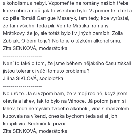
alkoholismus nebyl. Vzpomeňte na romány našich třeba
kněží obrozenců, jak to všechno bylo. Vzpomeňte, i třeba
co píše Tomáš Garrigue Masaryk, tam tedy, kde vyrůstal,
že tam všichni teda pili. Vemte Mrštíka, romány
Mrštíkovy, že jo, ale totéž bylo i v jiných zemích, Zolla
Zabiják. O čem to je? No to je o těžkém alkoholismu.
Zita SENKOVÁ, moderátorka
--------------------
Není to také o tom, že jsme během nějakého času získali
jistou toleranci vůči tomuto problému?
Jiřina ŠIKLOVÁ, socioložka
--------------------
No určitě. Já si vzpomínám, že v mojí rodině, když jsem
otevřela láhev, tak to bylo na Vánoce. Já potom jsem si
láhev, teda nemyslím tvrdého alkoholu, vína s manželem
kupovala na víkend, dneska bychom teda asi si jich
koupili víc. Sedmiček, pozor.
Zita SENKOVÁ, moderátorka