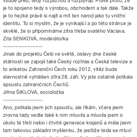
všude před, tedy rozpliznou a rozplývají. Právě proto, že
je to spojeno tedy s výrobou, obchodem a tak dále. Takže
je to hezké právě si najít a mít ten národ jako tu vnitřní
identitu. To si myslím, že je vynikající a po této stránce je
skvělé, že si připomínáme zítra třeba svatého Václava.
Zita SENKOVÁ, moderátorka
--------------------
Jinak do projektu Češi ve světě, oslavy dne české
státnosti se zapojil také Český rozhlas a Česká televize a
to anketou Zahraniční Čech roku 2012, vítěz bude
slavnostně vyhlášen zítra 28. září. Vy jste ostatně potkala
spoustu zahraničních Čechů.
Jiřina ŠIKLOVÁ, socioložka
--------------------
Ano, potkala jsem jich spoustu, ale říkám, včera jsem
zrovna tady vedle také k nim mluvila a mluvila jsem o
úkolu té třetí nebo i čtvrté generace krajanů a měla jsem
tam takovou základní myšlenku, že jestliže teda se mluví