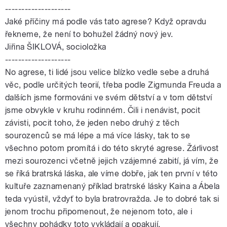
--------------------
Jaké příčiny má podle vás tato agrese? Když opravdu
řekneme, že není to bohužel žádný nový jev.
Jiřina ŠIKLOVÁ, socioložka
--------------------
No agrese, ti lidé jsou velice blízko vedle sebe a druhá
věc, podle určitých teorií, třeba podle Zigmunda Freuda a
dalších jsme formováni ve svém dětství a v tom dětství
jsme obvykle v kruhu rodinném. Čili i nenávist, pocit
závisti, pocit toho, že jeden nebo druhý z těch
sourozenců se má lépe a má více lásky, tak to se
všechno potom promítá i do této skryté agrese. Žárlivost
mezi sourozenci včetně jejich vzájemné zabití, já vím, že
se říká bratrská láska, ale víme dobře, jak ten první v této
kultuře zaznamenaný příklad bratrské lásky Kaina a Ábela
teda vyústil, vždyť to byla bratrovražda. Je to dobré tak si
jenom trochu připomenout, že nejenom toto, ale i
všechny pohádky toto vykládají a opakují.