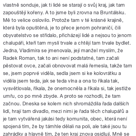
vlastně sonduje, jak ti lidé se starají o svůj kraj, jak tam
zapouštějí kořeny. A to jsme byli zrovna na Bruntálsku.
Mě to velice oslovilo. Protože tam v té krásné krajině,
která byla opuštěná, je to přece jenom pohraničí, čili
obyvatelstvo se střídalo, přicházejí lidé a nejsou to jenom
chalupáři, kteří tam myslí trvale a chtějí tam trvale bydlet.
Jedna, Vladimíra se jmenovala, její manžel myslím, že
Radek Roman, tak to ani není podstatné, tam začali
pěstovat ovce, začali obnovovat malá řemesla, takže tam
se, jsem poprvé viděla, sedla jsem si ke kolovrátku a
viděla jsem teda, jak se teda vlna a ona to říkala tak,
vysvětlovala, říkala, že onemocněla a říkala si, tak jestliže
umřu, co po mně zbyde. A proto se rozhodli, že tam
začnou. Dneska se kolem nich shromáždila řada dalších
lidí, hrají tam divadlo, mezi nimi je řada těch chalupářů a
je tam vytvářená jakási tedy komunita, obec, která není
spojená tím, že by támhle dělali na poli, ale také jsou tu
zahrádky a hlavně tím, že ten kraj znova osidlují. Mně se