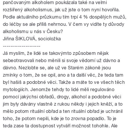
pančovaným alkoholem poukázala také na velmi
rozšířený alkoholismus, jak už jste o tom nyní hovořila.
Podle aktuálního průzkumu tím trpí 4 % dospělých mužů,
do léčby se ale příliš nehrnou. V čem vy vidíte ty důvody
alkoholismu u nás v Česku?
Jiřina ŠIKLOVÁ, socioložka
--------------------
Já myslím, že lidé se takovýmto způsobem nějak
sebeotravovali nebo měnili si svoje vědomí už dávno a
dávno. Nezlobte se, ale už ve Starém zákoně jsou
zmínky o tom, že se opil, ano a ta další věc, že teda tam
byl hašiš a podobné věci. Takže a máte to ve všech těch
mytologiích. Jenomže tehdy to lidé měli regulováno
pomocí jakýchsi obřadů, drogy, alkohol a podobné věci
jim byly dávány vlastně z rukou někdy i jejich kněží, a to
mělo potom rituální obřad a ten rituální obřad je uchránil
toho, že potom nepili, kde je to zrovna popadlo. To je
teda zase ta dostupnost vytváří možnost tohohle. Ale