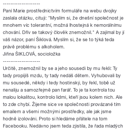
--------------------
Paní Marie prostřednictvím formuláře na webu dvojky
zaslala otázku, cituji: "Myslím si, že dnešní společnost je
mnohem víc tolerantní, možná lhostejná k nemorálnímu
chování. Dřív se takový člověk znemožnil." A zajímal by jí
váš názor, paní Šiklová. Myslím si, že se to týká teda
právě problému s alkoholem.
Jiřina ŠIKLOVÁ, socioložka
--------------------
Určitě, znemožnil by se a jeho sousedi by mu řekli: Ty
tady propíjíš mzdu, ty tady nedáš dětem. Vyhubovali by
mu sousedé, někdy i tedy hostinský, by řekl, tobě už
nenaliju a samozřejmě pan farář. To je ta kontrola tou
malou lokalitou, kontrolo lidmi, kteří jsou kolem nich. Ale
to zde chybí. Žijeme sice ve společnosti provázané tím
emailem a všemi možnými prostředky, ale jak jsme
hodně izolováni. Proto si hledáme přátele na tom
Facebooku. Nedávno jsem teda zjistila, že řada mladých