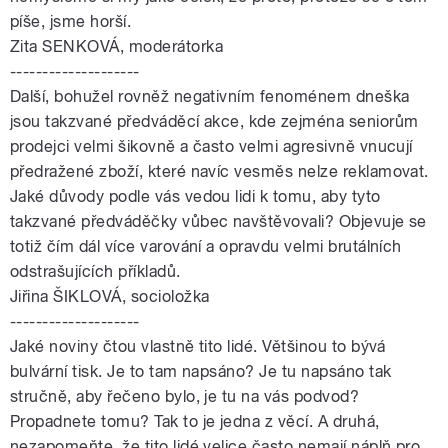
píše, jsme horší.
Zita SENKOVÁ, moderátorka
--------------------
Další, bohužel rovněž negativním fenoménem dneška
jsou takzvané předváděcí akce, kde zejména seniorům
prodejci velmi šikovně a často velmi agresivně vnucují
předražené zboží, které navíc vesměs nelze reklamovat.
Jaké důvody podle vás vedou lidi k tomu, aby tyto
takzvané předváděčky vůbec navštěvovali? Objevuje se
totiž čím dál více varování a opravdu velmi brutálních
odstrašujících příkladů.
Jiřina ŠIKLOVÁ, socioložka
--------------------
Jaké noviny čtou vlastně tito lidé. Většinou to bývá
bulvární tisk. Je to tam napsáno? Je tu napsáno tak
stručně, aby řečeno bylo, je tu na vás podvod?
Propadnete tomu? Tak to je jedna z věcí. A druhá,
nezapomeňte, že tito lidé velice často nemají náplň pro