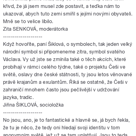
křivd, že já jsem musel zde postavit, a teďka nám to
ukazoval, abych tuto zemi smířil s jejími novými obyvateli.
Mně se to velice líbilo.
Zita SENKOVÁ, moderátorka
--------------------
Když hovoříte, paní Šiklová, o symbolech, tak jeden velký
národní symbol si připomeneme zítra, symbol svatého
Václava. Vy už jste se zmínila také o těch akcích, které
probíhají v rámci celého týdne, také o projektu Češi ve
světě, oslavy dne české státnosti, ty jsou letos věnované
právě krajanům a exulantům. Říká se ostatně, že Češi v
zahraničí mnohem často jsou pečlivější v udržování
jazyka, tradic.
Jiřina ŠIKLOVÁ, socioložka
--------------------
No jsou, ano, je to fantastické a hlavně se, já bych řekla,
že tu je něco, že tedy oni hledají svoji identitu v tom
anonymním světě, jež už se tam uplatňují. Jsou to teda