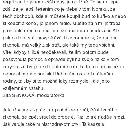
regulovat to jenom výší ceny, je obtížné. To se mi lépe
zdá, že je lepší řešením co je třeba v tom Norsku, že
těch obchodů, kde si můžete koupit buď to kuřivo a nebo
si koupit alkohol, je jenom málo. Musíte za nimi jít třeba
přes celé město a mají omezenou dobu prodávání. Ale
pak na tom stát nevydělává. Uvědomme si, že na tom
alkoholu má velký zisk stát, ale také my teda všichni.
Víte, kdyby ti lidé neočekávali, že jim potom bude
poskytnuta pomoc a opravdu byli na svoje riziko v tom
smyslu, že by je nikdo potom neléčil a té rodině by nikdo
nepodal pomoc sociální třeba těm ostatním členům
rodiny, tak by si to možná taky rozmysleli, ale je to
vzájemném vztahu.
Zita SENKOVÁ, moderátorka
--------------------
Jak už víme z zpráv, tak prohibice končí, část tvrdého
alkoholu se opět vrací do prodeje. Riziko ale nadále hrozí.
Jak varuje také ministr zdravotnictví. Ta kauza s