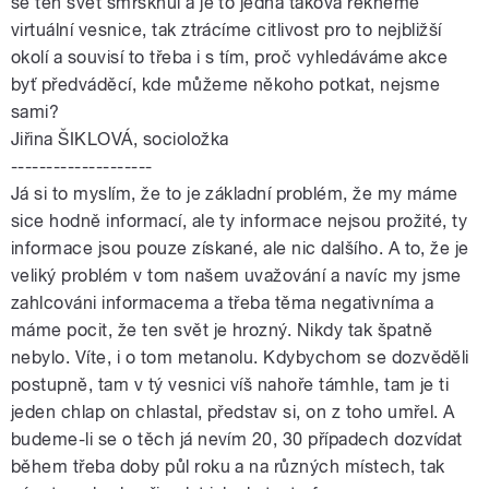
se ten svět smrsknul a je to jedna taková řekněme
virtuální vesnice, tak ztrácíme citlivost pro to nejbližší
okolí a souvisí to třeba i s tím, proč vyhledáváme akce
byť předváděcí, kde můžeme někoho potkat, nejsme
sami?
Jiřina ŠIKLOVÁ, socioložka
--------------------
Já si to myslím, že to je základní problém, že my máme
sice hodně informací, ale ty informace nejsou prožité, ty
informace jsou pouze získané, ale nic dalšího. A to, že je
veliký problém v tom našem uvažování a navíc my jsme
zahlcováni informacema a třeba těma negativníma a
máme pocit, že ten svět je hrozný. Nikdy tak špatně
nebylo. Víte, i o tom metanolu. Kdybychom se dozvěděli
postupně, tam v tý vesnici víš nahoře támhle, tam je ti
jeden chlap on chlastal, představ si, on z toho umřel. A
budeme-li se o těch já nevím 20, 30 případech dozvídat
během třeba doby půl roku a na různých místech, tak