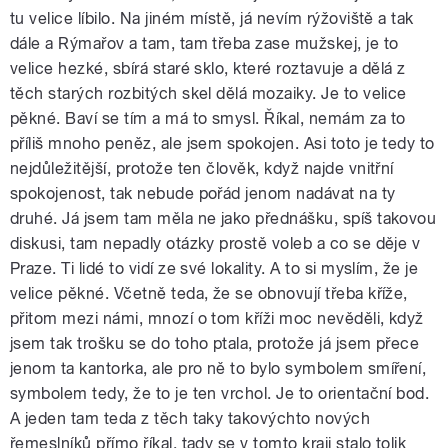
tu velice líbilo. Na jiném místě, já nevím rýžoviště a tak
dále a Rýmařov a tam, tam třeba zase mužskej, je to
velice hezké, sbírá staré sklo, které roztavuje a dělá z
těch starých rozbitých skel dělá mozaiky. Je to velice
pěkné. Baví se tím a má to smysl. Říkal, nemám za to
příliš mnoho peněz, ale jsem spokojen. Asi toto je tedy to
nejdůležitější, protože ten člověk, když najde vnitřní
spokojenost, tak nebude pořád jenom nadávat na ty
druhé. Já jsem tam měla ne jako přednášku, spíš takovou
diskusi, tam nepadly otázky prostě voleb a co se děje v
Praze. Ti lidé to vidí ze své lokality. A to si myslím, že je
velice pěkné. Včetně teda, že se obnovují třeba kříže,
přitom mezi námi, mnozí o tom kříži moc nevěděli, když
jsem tak trošku se do toho ptala, protože já jsem přece
jenom ta kantorka, ale pro ně to bylo symbolem smíření,
symbolem tedy, že to je ten vrchol. Je to orientační bod.
A jeden tam teda z těch taky takovýchto nových
řemeslníků přímo říkal, tady se v tomto kraji stalo tolik