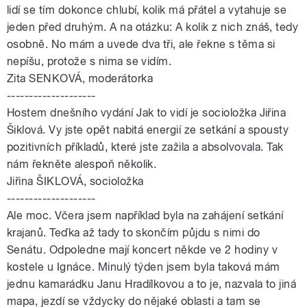
lidí se tím dokonce chlubí, kolik má přátel a vytahuje se
jeden před druhým. A na otázku: A kolik z nich znáš, tedy
osobně. No mám a uvede dva tři, ale řekne s těma si
nepíšu, protože s nima se vidím.
Zita SENKOVÁ, moderátorka
--------------------
Hostem dnešního vydání Jak to vidí je socioložka Jiřina
Šiklová. Vy jste opět nabitá energií ze setkání a spousty
pozitivních příkladů, které jste zažila a absolvovala. Tak
nám řekněte alespoň několik.
Jiřina ŠIKLOVÁ, socioložka
--------------------
Ale moc. Včera jsem například byla na zahájení setkání
krajanů. Teďka až tady to skončím půjdu s nimi do
Senátu. Odpoledne mají koncert někde ve 2 hodiny v
kostele u Ignáce. Minulý týden jsem byla taková mám
jednu kamarádku Janu Hradílkovou a to je, nazvala to jiná
mapa, jezdí se vždycky do nějaké oblasti a tam se