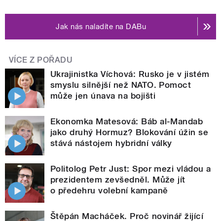
Jak nás naladíte na DABu
VÍCE Z POŘADU
Ukrajinistka Víchová: Rusko je v jistém
smyslu silnější než NATO. Pomoct
může jen únava na bojišti
Ekonomka Matesová: Báb al-Mandab
jako druhý Hormuz? Blokování úžin se
stává nástojem hybridní války
Politolog Petr Just: Spor mezi vládou a
prezidentem zevšedněl. Může jít
o předehru volební kampaně
Štěpán Macháček. Proč novinář žijící