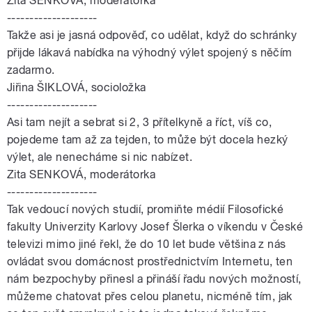
Zita SENKOVÁ, moderátorka
--------------------
Takže asi je jasná odpověď, co udělat, když do schránky
přijde lákavá nabídka na výhodný výlet spojený s něčím
zadarmo.
Jiřina ŠIKLOVÁ, socioložka
--------------------
Asi tam nejít a sebrat si 2, 3 přítelkyně a říct, víš co,
pojedeme tam až za tejden, to může být docela hezký
výlet, ale nenecháme si nic nabízet.
Zita SENKOVÁ, moderátorka
--------------------
Tak vedoucí nových studií, promiňte médií Filosofické
fakulty Univerzity Karlovy Josef Šlerka o víkendu v České
televizi mimo jiné řekl, že do 10 let bude většina z nás
ovládat svou domácnost prostřednictvím Internetu, ten
nám bezpochyby přinesl a přináší řadu nových možností,
můžeme chatovat přes celou planetu, nicméně tím, jak