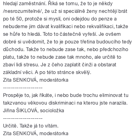
hledají zaměstnání. Říká se tomu, že to je někdy
/nesrozumitelné/, že už si speciálně ženy nechtějí brát
po té 50, protože si myslí, oni odejdou do penze a
nebudeme jim dávat kvalifikaci nebo rekvalifikaci, takže
se hůře to hledá. Toto to částečně vyřeší. Je ovšem
dobré si uvědomit, že to je pouze třetina budoucího tedy
důchodu. Takže to nebude zase tak, nebo předchozího
platu, takže to nebude zase tak mnoho, ale určitě to
zbaví lidi stresu. Je z čeho zaplatit činži a obstarat
základní věci. A po této stránce skvělý.
Zita SENKOVÁ, moderátorka
--------------------
Prospěje to, jak říkáte, i nebo bude trochu eliminovat tu
takzvanou věkovou diskriminaci na kterou jste narazila.
Jiřina ŠIKLOVÁ, socioložka
--------------------
Určitě. Takže já to vítám.
Zita SENKOVÁ, moderátorka