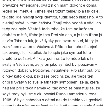
převážně Američané, dva z nich mám dokonce doma,
jeden se jmenuje Klimeš /nesrozumitelné/ jo a tak dále,
tak tito lidé hledají svoji identitu, tudíž něco hlubšího. A to
hledají právě i v tom češství. Znají toho hodně a vědí, co
tedy zde bylo. Včetně teda toho, že tam na každém
druhém místě, třeba je tam Protivin ano, a je tam třeba já
nevím Tábor a tak, je vždycky postaven kostel, který je
zasvěcen svatému Václavovi. Přitom tam chodí stejně
tak evangelíci, katolíci. Je to spíš jako symbol toho
určitého češství. A říkala jsem si, že to něco tak s tím
svatým Václavem, že je on jako symbol byl používán v
různých dobách. Pozitivně, negativně. Pro státnost, pro
církev katolickou, pak zase proti ní, že, ale třeba ten
chorál Svatý Václave je tak tedy symbolem, že já, která
nejsem příliš teda naměkko, tak když se pamatuji se, že
když tedy byli jsme okupováni Rudou armádou v roce
1968, já byla náhodou s dětmi někde támhle v Jugoslávii
a tam tedy nám na počest začali hrát v tom kostele Svatý