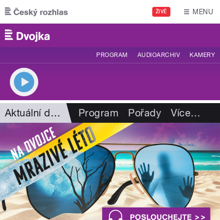
Přejít k hlavnímu obsahu
MENU
ŽIVĚ
PROGRAM
AUDIOARCHIV
KAMERY
Aktuální dění
Program
Pořady
Více
…