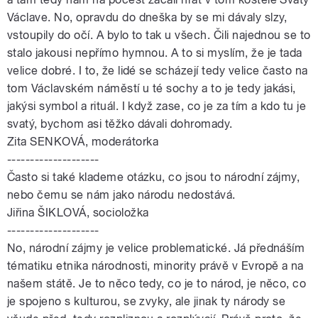
Václave. No, opravdu do dneška by se mi dávaly slzy,
vstoupily do očí. A bylo to tak u všech. Čili najednou se to
stalo jakousi nepřímo hymnou. A to si myslím, že je tada
velice dobré. I to, že lidé se scházejí tedy velice často na
tom Václavském náměstí u té sochy a to je tedy jakási,
jakýsi symbol a rituál. I když zase, co je za tím a kdo tu je
svatý, bychom asi těžko dávali dohromady.
Zita SENKOVÁ, moderátorka
--------------------
Často si také klademe otázku, co jsou to národní zájmy,
nebo čemu se nám jako národu nedostává.
Jiřina ŠIKLOVÁ, socioložka
--------------------
No, národní zájmy je velice problematické. Já přednáším
tématiku etnika národnosti, minority právě v Evropě a na
našem státě. Je to něco tedy, co je to národ, je něco, co
je spojeno s kulturou, se zvyky, ale jinak ty národy se