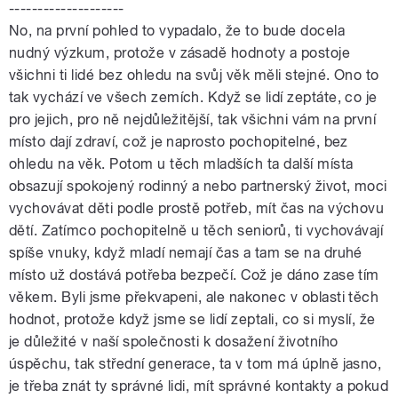
--------------------
No, na první pohled to vypadalo, že to bude docela
nudný výzkum, protože v zásadě hodnoty a postoje
všichni ti lidé bez ohledu na svůj věk měli stejné. Ono to
tak vychází ve všech zemích. Když se lidí zeptáte, co je
pro jejich, pro ně nejdůležitější, tak všichni vám na první
místo dají zdraví, což je naprosto pochopitelné, bez
ohledu na věk. Potom u těch mladších ta další místa
obsazují spokojený rodinný a nebo partnerský život, moci
vychovávat děti podle prostě potřeb, mít čas na výchovu
dětí. Zatímco pochopitelně u těch seniorů, ti vychovávají
spíše vnuky, když mladí nemají čas a tam se na druhé
místo už dostává potřeba bezpečí. Což je dáno zase tím
věkem. Byli jsme překvapeni, ale nakonec v oblasti těch
hodnot, protože když jsme se lidí zeptali, co si myslí, že
je důležité v naší společnosti k dosažení životního
úspěchu, tak střední generace, ta v tom má úplně jasno,
je třeba znát ty správné lidi, mít správné kontakty a pokud