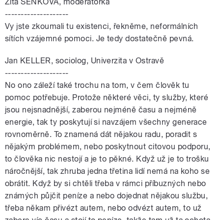
Zita SENKOVÁ, moderátorka
--------------------
Vy jste zkoumali tu existenci, řekněme, neformálních
sítích vzájemné pomoci. Je tedy dostatečně pevná.
Jan KELLER, sociolog, Univerzita v Ostravě
--------------------
No ono záleží také trochu na tom, v čem člověk tu
pomoc potřebuje. Protože některé věci, ty služby, které
jsou nejsnadnější, zaberou nejméně času a nejméně
energie, tak ty poskytují si navzájem všechny generace
rovnoměrně. To znamená dát nějakou radu, poradit s
nějakým problémem, nebo poskytnout citovou podporu,
to člověka nic nestojí a je to pěkné. Když už je to trošku
náročnější, tak zhruba jedna třetina lidí nemá na koho se
obrátit. Když by si chtěli třeba v rámci příbuzných nebo
známých půjčit peníze a nebo dojednat nějakou službu,
třeba někam přivézt autem, nebo odvézt autem, to už