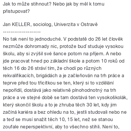
Jak to může stihnout? Nebo jak by měl k tomu
přistupovat?
Jan KELLER, sociolog, Univerzita v Ostravě
--------------------
No tak není to jednoduché. V podstatě do 26 let člověk
nezmůže dohromady nic, protože buď studuje vysokou
školu, aby si zvýšil své šance potom na příjem. A nebo
jde pracovat hned po základní škole a potom 10 roků od
těch 16 do 26 stráví tím, že chodí po různých
rekvalifikacích, brigádách a je začleňován na trh práce a
teprve před tou třicítkou se ten, který si to vzdělání
nepořídil, dostává jako relativně plnohodnotný na trh
práce a ve stejné době se tam dostává ten vysokoškolák,
který skončil školu a to je zhruba těch 30 let, kdy jim
začíná kariéra a bez ohledu na to, jestli studovali nebo ne
a teď se musí snažit těch 10, 15 let, než se stanou
zoufale neperspektivní, aby to všechno stihli. Není to,