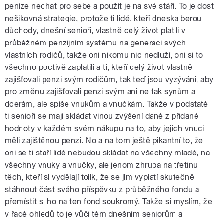
peníze nechat pro sebe a použít je na své stáří. To je dost
nešikovná strategie, protože ti lidé, kteří dneska berou
důchody, dnešní senioři, vlastně celý život platili v
průběžném penzijním systému na generaci svých
vlastních rodičů, takže oni nikomu nic nedluží, oni si to
všechno poctivě zaplatili a ti, kteří celý život vlastně
zajišťovali penzi svým rodičům, tak teď jsou vyzýváni, aby
pro změnu zajišťovali penzi svým ani ne tak synům a
dcerám, ale spíše vnukům a vnučkám. Takže v podstatě
ti senioři se mají skládat vinou zvýšení daně z přidané
hodnoty v každém svém nákupu na to, aby jejich vnuci
měli zajištěnou penzi. No a na tom ještě pikantní to, že
oni se ti staří lidé nebudou skládat na všechny mladé, na
všechny vnuky a vnučky, ale jenom zhruba na třetinu
těch, kteří si vydělají tolik, že se jim vyplatí skutečně
stáhnout část svého příspěvku z průběžného fondu a
přemístit si ho na ten fond soukromý. Takže si myslím, že
v řadě ohledů to je vůči těm dnešním seniorům a