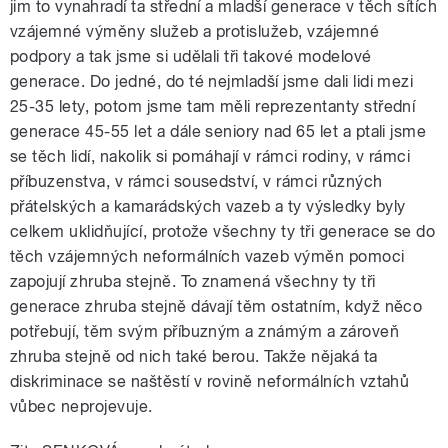
jim to vynahradí ta střední a mladší generace v těch sítích
vzájemné výměny služeb a protislužeb, vzájemné
podpory a tak jsme si udělali tři takové modelové
generace. Do jedné, do té nejmladší jsme dali lidi mezi
25-35 lety, potom jsme tam měli reprezentanty střední
generace 45-55 let a dále seniory nad 65 let a ptali jsme
se těch lidí, nakolik si pomáhají v rámci rodiny, v rámci
příbuzenstva, v rámci sousedství, v rámci různých
přátelských a kamarádských vazeb a ty výsledky byly
celkem uklidňující, protože všechny ty tři generace se do
těch vzájemných neformálních vazeb výměn pomoci
zapojují zhruba stejně. To znamená všechny ty tři
generace zhruba stejně dávají těm ostatním, když něco
potřebují, těm svým příbuzným a známým a zároveň
zhruba stejně od nich také berou. Takže nějaká ta
diskriminace se naštěstí v rovině neformálních vztahů
vůbec neprojevuje.