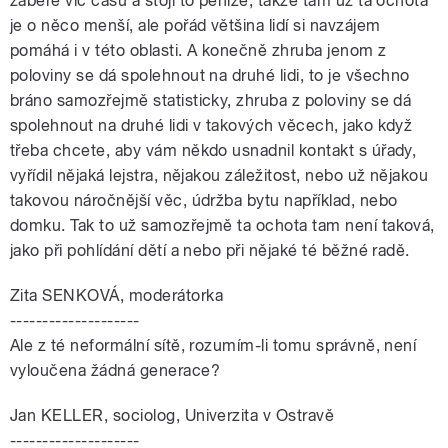
zabere víc času a stojí to peníze, takže tam už ta ochota
je o něco menší, ale pořád většina lidí si navzájem
pomáhá i v této oblasti. A konečně zhruba jenom z
poloviny se dá spolehnout na druhé lidi, to je všechno
bráno samozřejmě statisticky, zhruba z poloviny se dá
spolehnout na druhé lidi v takových věcech, jako když
třeba chcete, aby vám někdo usnadnil kontakt s úřady,
vyřídil nějaká lejstra, nějakou záležitost, nebo už nějakou
takovou náročnější věc, údržba bytu například, nebo
domku. Tak to už samozřejmě ta ochota tam není taková,
jako při pohlídání dětí a nebo při nějaké té běžné radě.
Zita SENKOVÁ, moderátorka
--------------------
Ale z té neformální sítě, rozumím-li tomu správně, není
vyloučena žádná generace?
Jan KELLER, sociolog, Univerzita v Ostravě
--------------------