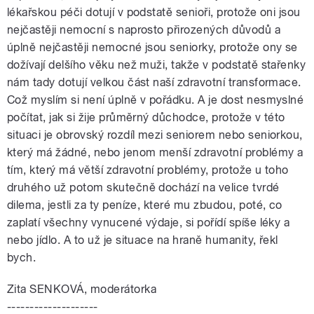
lékařskou péči dotují v podstatě senioři, protože oni jsou
nejčastěji nemocní s naprosto přirozených důvodů a
úplně nejčastěji nemocné jsou seniorky, protože ony se
dožívají delšího věku než muži, takže v podstatě stařenky
nám tady dotují velkou část naší zdravotní transformace.
Což myslím si není úplně v pořádku. A je dost nesmyslné
počítat, jak si žije průměrný důchodce, protože v této
situaci je obrovský rozdíl mezi seniorem nebo seniorkou,
který má žádné, nebo jenom menší zdravotní problémy a
tím, který má větší zdravotní problémy, protože u toho
druhého už potom skutečně dochází na velice tvrdé
dilema, jestli za ty peníze, které mu zbudou, poté, co
zaplatí všechny vynucené výdaje, si pořídí spíše léky a
nebo jídlo. A to už je situace na hraně humanity, řekl
bych.
Zita SENKOVÁ, moderátorka
--------------------