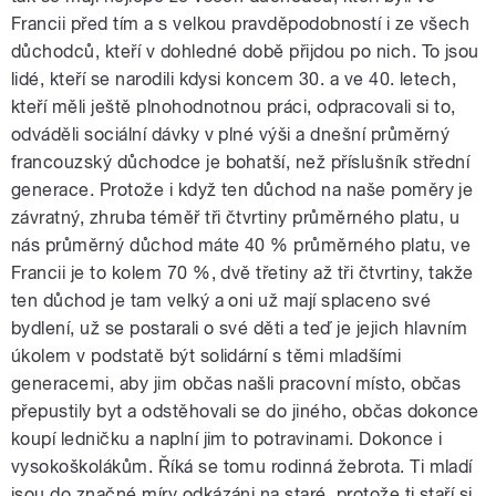
Francii před tím a s velkou pravděpodobností i ze všech
důchodců, kteří v dohledné době přijdou po nich. To jsou
lidé, kteří se narodili kdysi koncem 30. a ve 40. letech,
kteří měli ještě plnohodnotnou práci, odpracovali si to,
odváděli sociální dávky v plné výši a dnešní průměrný
francouzský důchodce je bohatší, než příslušník střední
generace. Protože i když ten důchod na naše poměry je
závratný, zhruba téměř tři čtvrtiny průměrného platu, u
nás průměrný důchod máte 40 % průměrného platu, ve
Francii je to kolem 70 %, dvě třetiny až tři čtvrtiny, takže
ten důchod je tam velký a oni už mají splaceno své
bydlení, už se postarali o své děti a teď je jejich hlavním
úkolem v podstatě být solidární s těmi mladšími
generacemi, aby jim občas našli pracovní místo, občas
přepustily byt a odstěhovali se do jiného, občas dokonce
koupí ledničku a naplní jim to potravinami. Dokonce i
vysokoškolákům. Říká se tomu rodinná žebrota. Ti mladí
jsou do značné míry odkázáni na staré, protože ti staří si