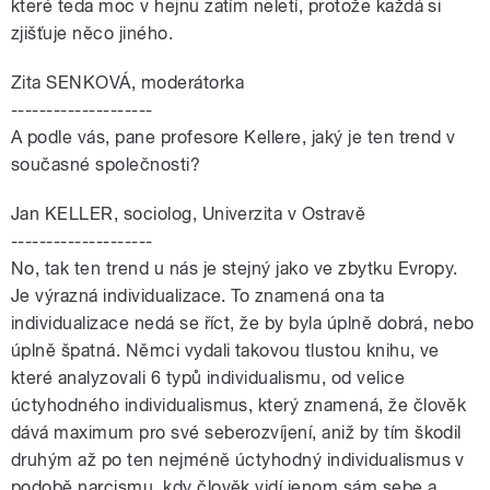
které teda moc v hejnu zatím neletí, protože každá si
zjišťuje něco jiného.
Zita SENKOVÁ, moderátorka
--------------------
A podle vás, pane profesore Kellere, jaký je ten trend v
současné společnosti?
Jan KELLER, sociolog, Univerzita v Ostravě
--------------------
No, tak ten trend u nás je stejný jako ve zbytku Evropy.
Je výrazná individualizace. To znamená ona ta
individualizace nedá se říct, že by byla úplně dobrá, nebo
úplně špatná. Němci vydali takovou tlustou knihu, ve
které analyzovali 6 typů individualismu, od velice
úctyhodného individualismus, který znamená, že člověk
dává maximum pro své seberozvíjení, aniž by tím škodil
druhým až po ten nejméně úctyhodný individualismus v
podobě narcismu, kdy člověk vidí jenom sám sebe a