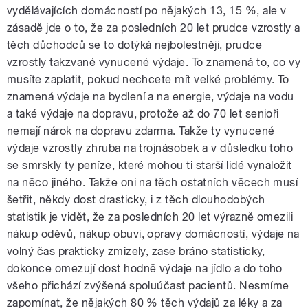
vydělávajících domácností po nějakých 13, 15 %, ale v
zásadě jde o to, že za posledních 20 let prudce vzrostly a
těch důchodců se to dotýká nejbolestněji, prudce
vzrostly takzvané vynucené výdaje. To znamená to, co vy
musíte zaplatit, pokud nechcete mít velké problémy. To
znamená výdaje na bydlení a na energie, výdaje na vodu
a také výdaje na dopravu, protože až do 70 let senioři
nemají nárok na dopravu zdarma. Takže ty vynucené
výdaje vzrostly zhruba na trojnásobek a v důsledku toho
se smrskly ty peníze, které mohou ti starší lidé vynaložit
na něco jiného. Takže oni na těch ostatních věcech musí
šetřit, někdy dost drasticky, i z těch dlouhodobých
statistik je vidět, že za posledních 20 let výrazně omezili
nákup oděvů, nákup obuvi, opravy domácností, výdaje na
volný čas prakticky zmizely, zase bráno statisticky,
dokonce omezují dost hodně výdaje na jídlo a do toho
všeho přichází zvýšená spoluúčast pacientů. Nesmíme
zapomínat, že nějakých 80 % těch výdajů za léky a za