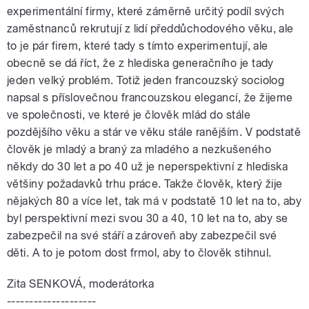
experimentální firmy, které záměrně určitý podíl svých
zaměstnanců rekrutují z lidí předdůchodového věku, ale
to je pár firem, které tady s tímto experimentují, ale
obecně se dá říct, že z hlediska generačního je tady
jeden velký problém. Totiž jeden francouzský sociolog
napsal s příslovečnou francouzskou elegancí, že žijeme
ve společnosti, ve které je člověk mlád do stále
pozdějšího věku a stár ve věku stále ranějším. V podstatě
člověk je mladý a braný za mladého a nezkušeného
někdy do 30 let a po 40 už je neperspektivní z hlediska
většiny požadavků trhu práce. Takže člověk, který žije
nějakých 80 a více let, tak má v podstatě 10 let na to, aby
byl perspektivní mezi svou 30 a 40, 10 let na to, aby se
zabezpečil na své stáří a zároveň aby zabezpečil své
děti. A to je potom dost frmol, aby to člověk stihnul.
Zita SENKOVÁ, moderátorka
--------------------