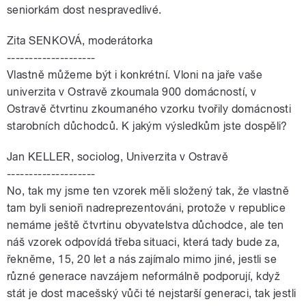
seniorkám dost nespravedlivé.
Zita SENKOVÁ, moderátorka
--------------------
Vlastně můžeme být i konkrétní. Vloni na jaře vaše
univerzita v Ostravě zkoumala 900 domácností, v
Ostravě čtvrtinu zkoumaného vzorku tvořily domácnosti
starobních důchodců. K jakým výsledkům jste dospěli?
Jan KELLER, sociolog, Univerzita v Ostravě
--------------------
No, tak my jsme ten vzorek měli složený tak, že vlastně
tam byli senioři nadreprezentováni, protože v republice
nemáme ještě čtvrtinu obyvatelstva důchodce, ale ten
náš vzorek odpovídá třeba situaci, která tady bude za,
řekněme, 15, 20 let a nás zajímalo mimo jiné, jestli se
různé generace navzájem neformálně podporují, když
stát je dost macešský vůči té nejstarší generaci, tak jestli