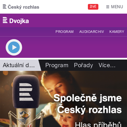
Přejít k hlavnímu obsahu
MENU
ŽIVĚ
PROGRAM
AUDIOARCHIV
KAMERY
Aktuální dění
Program
Pořady
Více
…