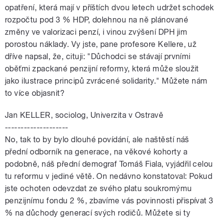
opatření, která mají v příštích dvou letech udržet schodek
rozpočtu pod 3 % HDP, dolehnou na ně plánované
změny ve valorizaci penzí, i vinou zvýšení DPH jim
porostou náklady. Vy jste, pane profesore Kellere, už
dříve napsal, že, cituji: "Důchodci se stávají prvními
oběťmi zpackané penzijní reformy, která může sloužit
jako ilustrace principů zvrácené solidarity." Můžete nám
to více objasnit?
Jan KELLER, sociolog, Univerzita v Ostravě
--------------------
No, tak to by bylo dlouhé povídání, ale naštěstí náš
přední odborník na generace, na věkové kohorty a
podobně, náš přední demograf Tomáš Fiala, vyjádřil celou
tu reformu v jediné větě. On nedávno konstatoval: Pokud
jste ochoten odevzdat ze svého platu soukromýmu
penzijnímu fondu 2 %, zbavíme vás povinnosti přispívat 3
% na důchody generací svých rodičů. Můžete si ty