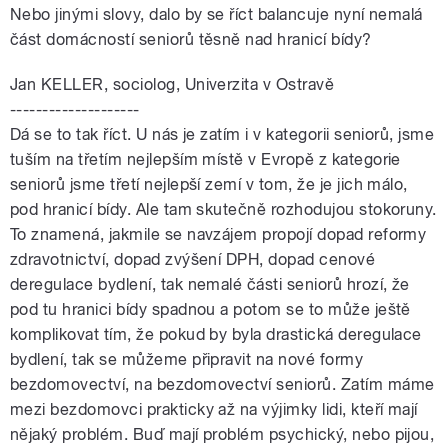
Nebo jinými slovy, dalo by se říct balancuje nyní nemalá
část domácností seniorů těsně nad hranicí bídy?
Jan KELLER, sociolog, Univerzita v Ostravě
--------------------
Dá se to tak říct. U nás je zatím i v kategorii seniorů, jsme
tuším na třetím nejlepším místě v Evropě z kategorie
seniorů jsme třetí nejlepší zemí v tom, že je jich málo,
pod hranicí bídy. Ale tam skutečně rozhodujou stokoruny.
To znamená, jakmile se navzájem propojí dopad reformy
zdravotnictví, dopad zvýšení DPH, dopad cenové
deregulace bydlení, tak nemalé části seniorů hrozí, že
pod tu hranici bídy spadnou a potom se to může ještě
komplikovat tím, že pokud by byla drastická deregulace
bydlení, tak se můžeme připravit na nové formy
bezdomovectví, na bezdomovectví seniorů. Zatím máme
mezi bezdomovci prakticky až na výjimky lidi, kteří mají
nějaký problém. Buď mají problém psychický, nebo pijou,