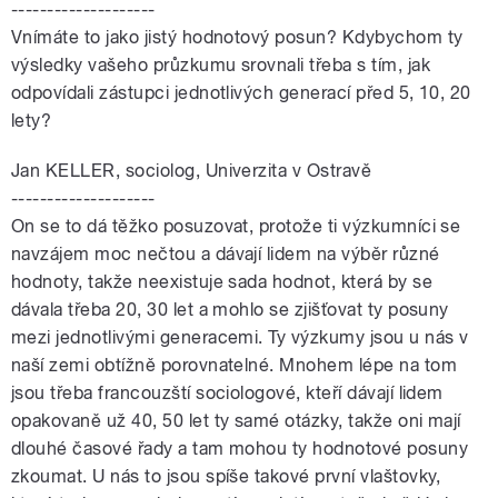
--------------------
Vnímáte to jako jistý hodnotový posun? Kdybychom ty
výsledky vašeho průzkumu srovnali třeba s tím, jak
odpovídali zástupci jednotlivých generací před 5, 10, 20
lety?
Jan KELLER, sociolog, Univerzita v Ostravě
--------------------
On se to dá těžko posuzovat, protože ti výzkumníci se
navzájem moc nečtou a dávají lidem na výběr různé
hodnoty, takže neexistuje sada hodnot, která by se
dávala třeba 20, 30 let a mohlo se zjišťovat ty posuny
mezi jednotlivými generacemi. Ty výzkumy jsou u nás v
naší zemi obtížně porovnatelné. Mnohem lépe na tom
jsou třeba francouzští sociologové, kteří dávají lidem
opakovaně už 40, 50 let ty samé otázky, takže oni mají
dlouhé časové řady a tam mohou ty hodnotové posuny
zkoumat. U nás to jsou spíše takové první vlaštovky,