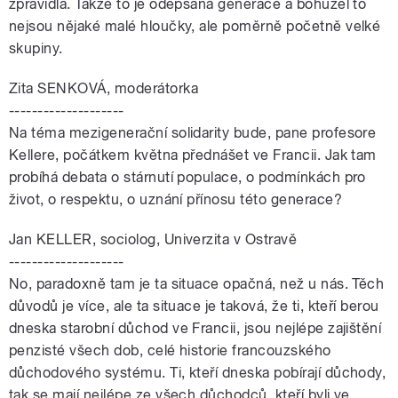
zpravidla. Takže to je odepsaná generace a bohužel to
nejsou nějaké malé hloučky, ale poměrně početně velké
skupiny.
Zita SENKOVÁ, moderátorka
--------------------
Na téma mezigenerační solidarity bude, pane profesore
Kellere, počátkem května přednášet ve Francii. Jak tam
probíhá debata o stárnutí populace, o podmínkách pro
život, o respektu, o uznání přínosu této generace?
Jan KELLER, sociolog, Univerzita v Ostravě
--------------------
No, paradoxně tam je ta situace opačná, než u nás. Těch
důvodů je více, ale ta situace je taková, že ti, kteří berou
dneska starobní důchod ve Francii, jsou nejlépe zajištění
penzisté všech dob, celé historie francouzského
důchodového systému. Ti, kteří dneska pobírají důchody,
tak se mají nejlépe ze všech důchodců, kteří byli ve