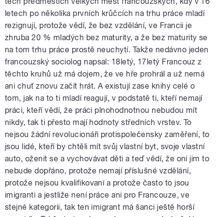
těch předměstích velkých měst francouzských, kdy v 16
letech po několika prvních krůčcích na trhu práce mladí
rezignují, protože vědí, že bez vzdělání, ve Francii je
zhruba 20 % mladých bez maturity, a že bez maturity se
na tom trhu práce prostě neuchytí. Takže nedávno jeden
francouzský sociolog napsal: 18letý, 17letý Francouz z
těchto kruhů už má dojem, že ve hře prohrál a už nemá
ani chuť znovu začít hrát. A existují zase knihy celé o
tom, jak na to ti mladí reagují, v podstatě ti, kteří nemají
práci, kteří vědí, že práci plnohodnotnou nebudou mít
nikdy, tak ti přesto mají hodnoty středních vrstev. To
nejsou žádní revolucionáři protispolečensky zaměření, to
jsou lidé, kteří by chtěli mít svůj vlastní byt, svoje vlastní
auto, oženit se a vychovávat děti a teď vědí, že oni jim to
nebude dopřáno, protože nemají příslušné vzdělání,
protože nejsou kvalifikovaní a protože často to jsou
imigranti a jestliže není práce ani pro Francouze, ve
stejné kategorii, tak ten imigrant má šanci ještě horší