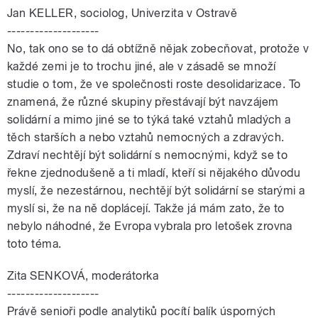
Jan KELLER, sociolog, Univerzita v Ostravě
--------------------
No, tak ono se to dá obtížně nějak zobecňovat, protože v
každé zemi je to trochu jiné, ale v zásadě se množí
studie o tom, že ve společnosti roste desolidarizace. To
znamená, že různé skupiny přestávají být navzájem
solidární a mimo jiné se to týká také vztahů mladých a
těch starších a nebo vztahů nemocných a zdravých.
Zdraví nechtějí být solidární s nemocnými, když se to
řekne zjednodušeně a ti mladí, kteří si nějakého důvodu
myslí, že nezestárnou, nechtějí být solidární se starými a
myslí si, že na ně doplácejí. Takže já mám zato, že to
nebylo náhodné, že Evropa vybrala pro letošek zrovna
toto téma.
Zita SENKOVÁ, moderátorka
--------------------
Právě senioři podle analytiků pocítí balík úsporných