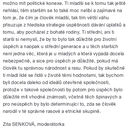
možno mít politické konexe. Ti mladší se k tomu tak ještě
nehlásí, těm starším se to také moc nelíbí a zajímavé na
tom je, že čím je člověk mladší, tak tím větší váhu
přisuzuje z hlediska strategie úspěšnosti dávání úplatků a
tomu, aby pocházel z bohaté rodiny. Ti střední, ani ti
starší si nemyslí, že by to bylo tak důležité pro životní
úspěch a naopak u střední generace a u těch starších
není jedna věc, která je u mladých a která vypadá docela
nebezpečně, a sice pro úspěch je důležité, pokud má
člověk tu správnou národnost a rasu. Pokud by skutečně
ti mladí lidé se řídili v životě těmi hodnotami, tak bychom
byli docela daleko od ideálů otevřené společnosti,
protože v takové společnosti by potom pro úspěch bylo
důležité mít vhodné známosti, včetně těch špinavých a
pro neúspěch by bylo determinující to, zda se člověk
narodil v té správné rasové a etnické skupině.
Zita SENKOVÁ, moderátorka