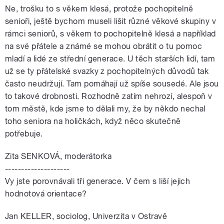
Ne, trošku to s věkem klesá, protože pochopitelně
senioři, ještě bychom museli lišit různé věkové skupiny v
rámci seniorů, s věkem to pochopitelně klesá a například
na své přátele a známé se mohou obrátit o tu pomoc
mladí a lidé ze střední generace. U těch starších lidí, tam
už se ty přátelské svazky z pochopitelných důvodů tak
často neudržují. Tam pomáhají už spíše sousedé. Ale jsou
to takové drobnosti. Rozhodně zatím nehrozí, alespoň v
tom městě, kde jsme to dělali my, že by někdo nechal
toho seniora na holičkách, když něco skutečně
potřebuje.
Zita SENKOVÁ, moderátorka
--------------------
Vy jste porovnávali tři generace. V čem s liší jejich
hodnotová orientace?
Jan KELLER, sociolog, Univerzita v Ostravě