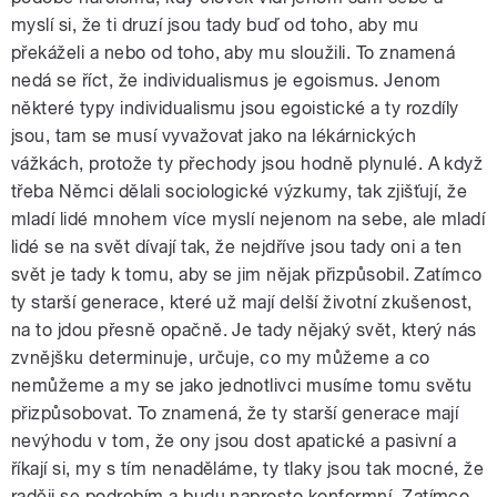
myslí si, že ti druzí jsou tady buď od toho, aby mu
překáželi a nebo od toho, aby mu sloužili. To znamená
nedá se říct, že individualismus je egoismus. Jenom
některé typy individualismu jsou egoistické a ty rozdíly
jsou, tam se musí vyvažovat jako na lékárnických
vážkách, protože ty přechody jsou hodně plynulé. A když
třeba Němci dělali sociologické výzkumy, tak zjišťují, že
mladí lidé mnohem více myslí nejenom na sebe, ale mladí
lidé se na svět dívají tak, že nejdříve jsou tady oni a ten
svět je tady k tomu, aby se jim nějak přizpůsobil. Zatímco
ty starší generace, které už mají delší životní zkušenost,
na to jdou přesně opačně. Je tady nějaký svět, který nás
zvnějšku determinuje, určuje, co my můžeme a co
nemůžeme a my se jako jednotlivci musíme tomu světu
přizpůsobovat. To znamená, že ty starší generace mají
nevýhodu v tom, že ony jsou dost apatické a pasivní a
říkají si, my s tím nenaděláme, ty tlaky jsou tak mocné, že
raději se podrobím a budu naprosto konformní. Zatímco