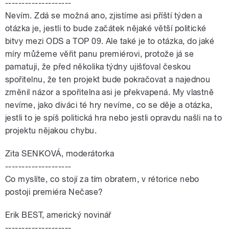
--------------------
Nevím. Zdá se možná ano, zjistíme asi příští týden a
otázka je, jestli to bude začátek nějaké větší politické
bitvy mezi ODS a TOP 09. Ale také je to otázka, do jaké
míry můžeme věřit panu premiérovi, protože já se
pamatuji, že před několika týdny ujišťoval českou
spořitelnu, že ten projekt bude pokračovat a najednou
změnil názor a spořitelna asi je překvapená. My vlastně
nevíme, jako diváci té hry nevíme, co se děje a otázka,
jestli to je spíš politická hra nebo jestli opravdu našli na to
projektu nějakou chybu.
Zita SENKOVÁ, moderátorka
--------------------
Co myslíte, co stojí za tím obratem, v rétorice nebo
postoji premiéra Nečase?
Erik BEST, americký novinář
--------------------