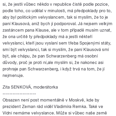
si, že jestli vůbec někdo v republice čistě podle pozice,
podle toho, co udělal v minulosti, má předpoklady pro to,
aby byl politickým velvyslancem, tak si myslím, že to je
paní Klausová, aniž bych jí podporoval. Já nejsem velkým
zastáncem pana Klause, ale v tom případě musím uznat,
že ona určitě ty předpoklady má a jestli někteří
velvyslanci, kteří jsou vyslaní sem třeba Spojenými státy,
smí být velvyslanci, tak si myslím, že paní Klausová smí
být, ale chápu, že pan Schwarzenberg má osobní
důvody, proč je proti ní,ale myslím si, že nakonec asi
prohraje pan Schwarzenberg, i když trvá na tom, že jí
nejmenuje.
Zita SENKOVÁ, moderátorka
--------------------
Obsazen není post momentálně v Moskvě, kde by
prezident Zeman rád viděl Vladimíra Remka. Také ve
Vídni nemáme velvyslance. Může si vůbec naše země