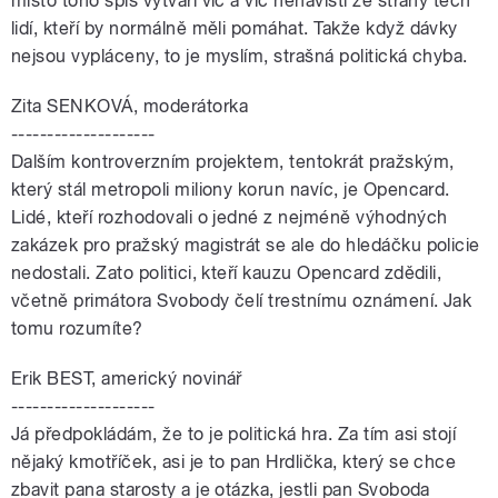
místo toho spíš vytváří víc a víc nenávisti ze strany těch
lidí, kteří by normálně měli pomáhat. Takže když dávky
nejsou vypláceny, to je myslím, strašná politická chyba.
Zita SENKOVÁ, moderátorka
--------------------
Dalším kontroverzním projektem, tentokrát pražským,
který stál metropoli miliony korun navíc, je Opencard.
Lidé, kteří rozhodovali o jedné z nejméně výhodných
zakázek pro pražský magistrát se ale do hledáčku policie
nedostali. Zato politici, kteří kauzu Opencard zdědili,
včetně primátora Svobody čelí trestnímu oznámení. Jak
tomu rozumíte?
Erik BEST, americký novinář
--------------------
Já předpokládám, že to je politická hra. Za tím asi stojí
nějaký kmotříček, asi je to pan Hrdlička, který se chce
zbavit pana starosty a je otázka, jestli pan Svoboda