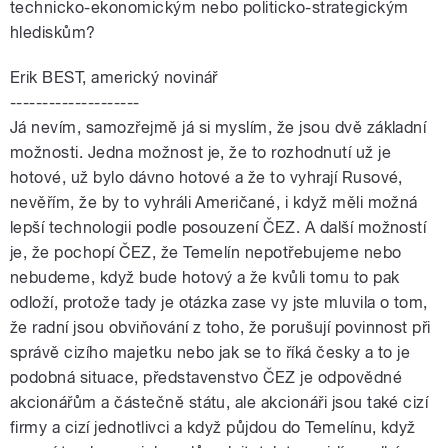
technicko-ekonomickým nebo politicko-strategickým
hlediskům?
Erik BEST, americký novinář
--------------------
Já nevím, samozřejmě já si myslím, že jsou dvě základní
možnosti. Jedna možnost je, že to rozhodnutí už je
hotové, už bylo dávno hotové a že to vyhrají Rusové,
nevěřím, že by to vyhráli Američané, i když měli možná
lepší technologii podle posouzení ČEZ. A další možností
je, že pochopí ČEZ, že Temelín nepotřebujeme nebo
nebudeme, když bude hotový a že kvůli tomu to pak
odloží, protože tady je otázka zase vy jste mluvila o tom,
že radní jsou obviňování z toho, že porušují povinnost při
správě cizího majetku nebo jak se to říká česky a to je
podobná situace, představenstvo ČEZ je odpovědné
akcionářům a částečně státu, ale akcionáři jsou také cizí
firmy a cizí jednotlivci a když půjdou do Temelínu, když