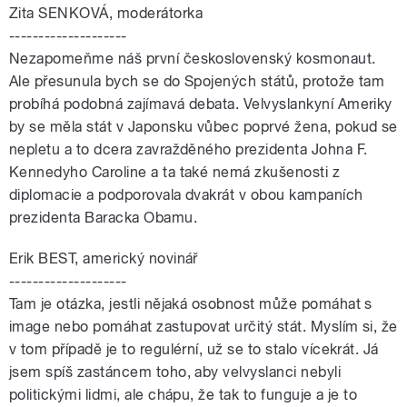
Zita SENKOVÁ, moderátorka
--------------------
Nezapomeňme náš první československý kosmonaut.
Ale přesunula bych se do Spojených států, protože tam
probíhá podobná zajímavá debata. Velvyslankyní Ameriky
by se měla stát v Japonsku vůbec poprvé žena, pokud se
nepletu a to dcera zavražděného prezidenta Johna F.
Kennedyho Caroline a ta také nemá zkušenosti z
diplomacie a podporovala dvakrát v obou kampaních
prezidenta Baracka Obamu.
Erik BEST, americký novinář
--------------------
Tam je otázka, jestli nějaká osobnost může pomáhat s
image nebo pomáhat zastupovat určitý stát. Myslím si, že
v tom případě je to regulérní, už se to stalo vícekrát. Já
jsem spíš zastáncem toho, aby velvyslanci nebyli
politickými lidmi, ale chápu, že tak to funguje a je to