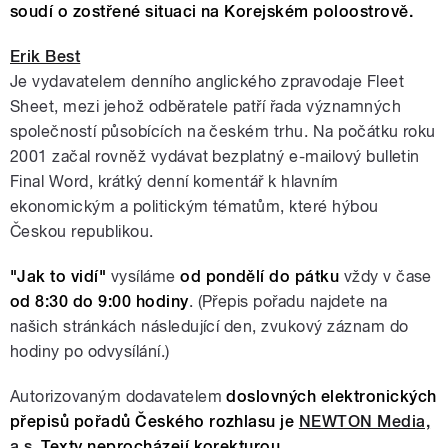
soudí o zostřené situaci na Korejském poloostrově.
Erik Best
Je vydavatelem denního anglického zpravodaje Fleet
Sheet, mezi jehož odběratele patří řada významných
společností působících na českém trhu. Na počátku roku
2001 začal rovněž vydávat bezplatný e-mailový bulletin
Final Word, krátký denní komentář k hlavním
ekonomickým a politickým tématům, které hýbou
Českou republikou.
"Jak to vidí"
vysíláme
od pondělí do pátku
vždy v čase
od 8:30 do 9:00 hodiny
. (Přepis pořadu najdete na
našich stránkách následující den, zvukový záznam do
hodiny po odvysílání.)
Autorizovaným dodavatelem
doslovných elektronických
přepisů pořadů Českého rozhlasu je
NEWTON Media,
a.s.
Texty neprocházejí korekturou.