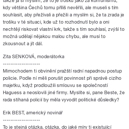
takže já si myslím, že to je trošku jako za komunismu,
kdy většina Čechů tomu příliš nevěřili, ale museli s tím
souhlasit, aby přežívali a přežili a myslím si, že ta zrada je
trošku v té situaci, kde už to rozhodnutí bylo a oni
nechtějí riskovat vlastní krk, takže s tím souhlasí, zvýší to
možná udělají nějakou malou chybu, ale musí to
zkousnout a jít dál.
Zita SENKOVÁ, moderátorka
--------------------
Mimochodem ti obvinění pražští radní napadnou postup
policie. Podle ní měli porušit povinnost při správě cizího
majetku, když prodloužili smlouvu se společností
Haguess a neoslovili jiné firmy. Myslíte si, pane Beste, že
rada stíhaná policií by měla vyvodit politické důsledky?
Erik BEST, americký novinář
--------------------
To je stejná otázka, otázka, do jaké míry ti existující