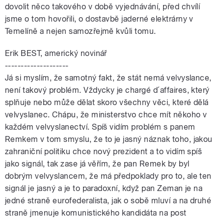
dovolit něco takového v době vyjednávání, před chvílí
jsme o tom hovořili, o dostavbě jaderné elektrárny v
Temelíně a nejen samozřejmě kvůli tomu.
Erik BEST, americký novinář
--------------------
Já si myslím, že samotný fakt, že stát nemá velvyslance,
není takový problém. Vždycky je chargé d´affaires, který
splňuje nebo může dělat skoro všechny věci, které dělá
velvyslanec. Chápu, že ministerstvo chce mít někoho v
každém velvyslanectví. Spíš vidím problém s panem
Remkem v tom smyslu, že to je jasný náznak toho, jakou
zahraniční politiku chce nový prezident a to vidím spíš
jako signál, tak zase já věřím, že pan Remek by byl
dobrým velvyslancem, že má předpoklady pro to, ale ten
signál je jasný a je to paradoxní, když pan Zeman je na
jedné straně eurofederalista, jak o sobě mluví a na druhé
straně jmenuje komunistického kandidáta na post