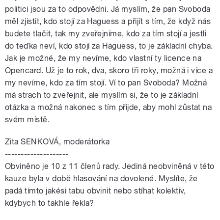
politici jsou za to odpovědni. Já myslím, že pan Svoboda
měl zjistit, kdo stojí za Haguess a přijít s tím, že když nás
budete tlačit, tak my zveřejníme, kdo za tím stojí a jestli
do teďka neví, kdo stojí za Haguess, to je základní chyba.
Jak je možné, že my nevíme, kdo vlastní ty licence na
Opencard. Už je to rok, dva, skoro tři roky, možná i více a
my nevíme, kdo za tím stojí. Ví to pan Svoboda? Možná
má strach to zveřejnit, ale myslím si, že to je základní
otázka a možná nakonec s tím přijde, aby mohl zůstat na
svém místě.
Zita SENKOVÁ, moderátorka
--------------------
Obviněno je 10 z 11 členů rady. Jediná neobviněná v této
kauze byla v době hlasování na dovolené. Myslíte, že
padá tímto jakési tabu obvinit nebo stíhat kolektiv,
kdybych to takhle řekla?