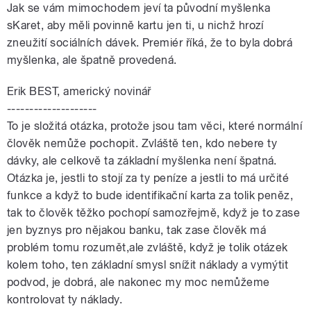
Jak se vám mimochodem jeví ta původní myšlenka
sKaret, aby měli povinně kartu jen ti, u nichž hrozí
zneužití sociálních dávek. Premiér říká, že to byla dobrá
myšlenka, ale špatně provedená.
Erik BEST, americký novinář
--------------------
To je složitá otázka, protože jsou tam věci, které normální
člověk nemůže pochopit. Zvláště ten, kdo nebere ty
dávky, ale celkově ta základní myšlenka není špatná.
Otázka je, jestli to stojí za ty peníze a jestli to má určité
funkce a když to bude identifikační karta za tolik peněz,
tak to člověk těžko pochopí samozřejmě, když je to zase
jen byznys pro nějakou banku, tak zase člověk má
problém tomu rozumět,ale zvláště, když je tolik otázek
kolem toho, ten základní smysl snížit náklady a vymýtit
podvod, je dobrá, ale nakonec my moc nemůžeme
kontrolovat ty náklady.