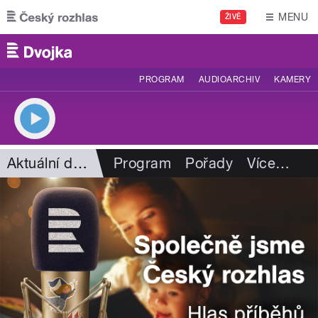
Přejít k hlavnímu obsahu
MENU
ŽIVĚ
PROGRAM
AUDIOARCHIV
KAMERY
Aktuální dění
Program
Pořady
Více
…