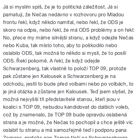
Já si myslím spíš, že je to politická záležitost. Já si
pamatuji, že Nečas nedávno v rozhovoru pro Mladou
frontu řekl, když někdo namítal, nebo řekl, že ODS je
skoro na odpis, nebo řekl, že má ODS problémy a on řekl:
No, přece my máme silnější stranu, a když odejde Nečas
nebo Kuba, tak místo toho, aby to poškodilo nebo
oslabilo ODS, tak možná to někdo si myslí, že to posílí
ODS. Řekl pokorně. A řekl, že když odejde
Schwarzenberg, tak vlastně to položí TOP 09, protože
pak zůstane jen Kalousek a Schwarzenberg je na
odchodu, jestli to bude před volbami nebo po volbách, to
je jiná otázka a zůstane jen Kalousek. Teď jsem slyšel, že
možná nejvyšší tři představitelé stanou, kteří jsou v
koalici s TOP 09, nebudou kandidovat do dalších voleb,
což by znamenalo, že TOP 09 bude opravdu oslabená
strana a je možné, že Nečas to pochopil a chce ještě víc
oslabit tu stranu a má samozřejmě teď i podporu pana
Zemana, protože pan Zeman tlačí na Schwarzenberga,