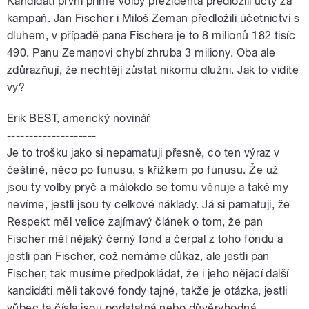
Kandidáti první přímé volby prezidenta předložili účty za
kampaň. Jan Fischer i Miloš Zeman předložili účetnictví s
dluhem, v případě pana Fischera je to 8 milionů 182 tisíc
490. Panu Zemanovi chybí zhruba 3 miliony. Oba ale
zdůrazňují, že nechtějí zůstat nikomu dlužni. Jak to vidíte
vy?
Erik BEST, americký novinář
--------------------
Je to trošku jako si nepamatuji přesně, co ten výraz v
češtině, něco po funusu, s křížkem po funusu. Že už
jsou ty volby pryč a málokdo se tomu věnuje a také my
nevíme, jestli jsou ty celkové náklady. Já si pamatuji, že
Respekt měl velice zajímavý článek o tom, že pan
Fischer měl nějaký černý fond a čerpal z toho fondu a
jestli pan Fischer, což nemáme důkaz, ale jestli pan
Fischer, tak musíme předpokládat, že i jeho nějací další
kandidáti měli takové fondy tajné, takže je otázka, jestli
vůbec ta čísla jsou podstatná nebo důvěryhodná.