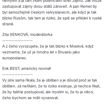
nemýlím a já tam vidím potenciální střet zájmů. Jak může
zastupovat zájmy dvou států zároveň. A pan Remel by
byl samozřejmě českým velvyslanecm, ale když je tak
blízko Rusům, tak tam je riziko, že spíš se přiklání k ruské
straně.
Zita SENKOVÁ, moderátorka
--------------------
A z čeho vyvozujete, že je tak blízko k Moskvě, když
vezmeme, že už je mnoho let v Bruselu jako
europoslanec.
Erik BEST, americký novinář
--------------------
Vy jste sama říkala, že je oblíben a je důvod proč je tak
oblíben. Já neříkám, že to riziko existuje, já nechce říkat,
že by takhle postupoval, ale myslím si, že to je něco,
čeho bychom se měli vyvarovat.