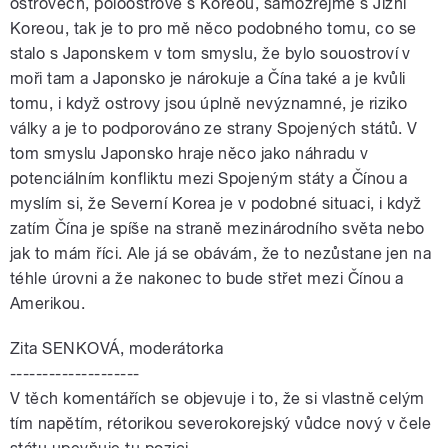
ostrovech, poloostrově s Koreou, samozřejmě s Jižní
Koreou, tak je to pro mě něco podobného tomu, co se
stalo s Japonskem v tom smyslu, že bylo souostroví v
moři tam a Japonsko je nárokuje a Čína také a je kvůli
tomu, i když ostrovy jsou úplně nevýznamné, je riziko
války a je to podporováno ze strany Spojených států. V
tom smyslu Japonsko hraje něco jako náhradu v
potenciálním konfliktu mezi Spojeným státy a Čínou a
myslím si, že Severní Korea je v podobné situaci, i když
zatím Čína je spíše na straně mezinárodního světa nebo
jak to mám říci. Ale já se obávám, že to nezůstane jen na
téhle úrovni a že nakonec to bude střet mezi Čínou a
Amerikou.
Zita SENKOVÁ, moderátorka
--------------------
V těch komentářích se objevuje i to, že si vlastně celým
tím napětím, rétorikou severokorejský vůdce nový v čele