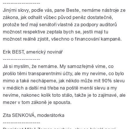
--------------------
Jinými slovy, podle vás, pane Beste, nemáme nástroje ze
zákona, jak odhalit vůbec původ peněz dostatečně,
protože teď mají senátoři vlastně za podpory auditorů
možnost respektive zeptala bych se, jestli mají tu
možnost reálně zjistit, všechno o financování kampaně.
Erik BEST, americký novinář
--------------------
Já si myslím, že nemáme. My samozřejmě víme, co
prošlo těmi transparentními účty, ale my nevíme, co bylo
mimo a také nechápeme, jak někdo může mít 90% slevu
v médiích a další má třeba na poště menší slevu a my
nevíme, nakonec kolik toto stálo, takže je to zajímavé, ale
mezer v tom zákoně je spousta.
Zita SENKOVÁ, moderátorka
--------------------