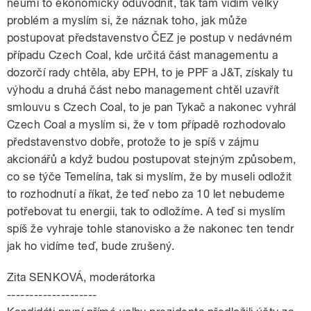
neumí to ekonomicky odůvodnit, tak tam vidím velký
problém a myslím si, že náznak toho, jak může
postupovat představenstvo ČEZ je postup v nedávném
případu Czech Coal, kde určitá část managementu a
dozorčí rady chtěla, aby EPH, to je PPF a J&T, získaly tu
výhodu a druhá část nebo management chtěl uzavřít
smlouvu s Czech Coal, to je pan Tykač a nakonec vyhrál
Czech Coal a myslím si, že v tom případě rozhodovalo
představenstvo dobře, protože to je spíš v zájmu
akcionářů a když budou postupovat stejným způsobem,
co se týče Temelína, tak si myslím, že by museli odložit
to rozhodnutí a říkat, že teď nebo za 10 let nebudeme
potřebovat tu energii, tak to odložíme. A teď si myslím
spíš že vyhraje tohle stanovisko a že nakonec ten tendr
jak ho vidíme teď, bude zrušený.
Zita SENKOVÁ, moderátorka
--------------------