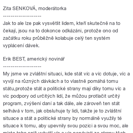
Zita SENKOVÁ, moderátorka
--------------------
Jak to ale lze pak vysvětlit lidem, kteří skutečně na to
čekají, jsou na to dokonce odkázáni, protože ono od
začátku roku průběžně kolabuje celý ten systém
vyplácení dávek.
Erik BEST, americký novinář
--------------------
My jsme ve zvláštní situaci, kde stát víc a víc dotuje, víc a
vyvíjí na různých dávkách a to vlastně pomáhá tomu
státu,protože stát a politické strany mají díky tomu víc a
víc podpory od určitých lidí, že můžou protlačit určitý
program, zvýšení daní a tak dále, ale zároveň ten stát
selhává v tom, jak obsluhuje ty lidi, takže je to zvláštní
situace a stát a politické strany by normálně využily té
situace k tomu, aby upevnily svou pozici a svou moc, ale