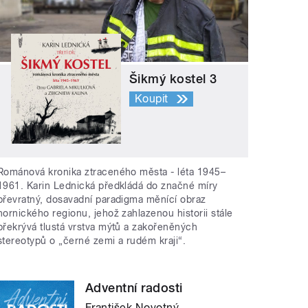
Šikmý kostel 3
Koupit
Románová kronika ztraceného města - léta 1945–
1961. Karin Lednická předkládá do značné míry
převratný, dosavadní paradigma měnící obraz
hornického regionu, jehož zahlazenou historii stále
překrývá tlustá vrstva mýtů a zakořeněných
stereotypů o „černé zemi a rudém kraji“.
Adventní radosti
František Novotný