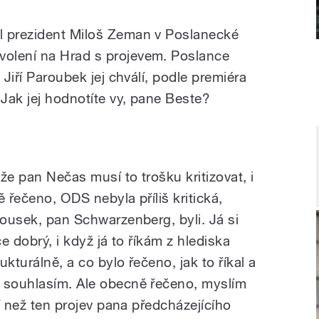
l prezident Miloš Zeman v Poslanecké
olení na Hrad s projevem. Poslance
 Jiří Paroubek jej chválí, podle premiéra
Jak jej hodnotíte vy, pane Beste?
 že pan Nečas musí to trošku kritizovat, i
 řečeno, ODS nebyla příliš kritická,
lousek, pan Schwarzenberg, byli. Já si
ce dobrý, i když já to říkám z hlediska
ukturálně, a co bylo řečeno, jak to říkal a
m souhlasím. Ale obecně řečeno, myslím
ší než ten projev pana předcházejícího