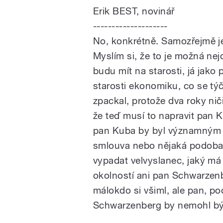
Erik BEST, novinář
--------------------
No, konkrétně. Samozřejmě j
Myslím si, že to je možná nejd
budu mít na starosti, já jako
starosti ekonomiku, co se tý
zpackal, protože dva roky niči
že teď musí to napravit pan 
pan Kuba by byl významným p
smlouva nebo nějaká podoba 
vypadat velvyslanec, jaký má
okolností ani pan Schwarzen
málokdo si všiml, ale pan, po
Schwarzenberg by nemohl bý