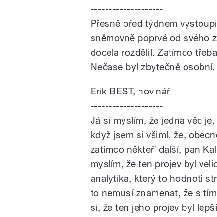
--------------------
Přesně před týdnem vystoupi
sněmovně poprvé od svého zv
docela rozdělil. Zatímco třeba
Nečase byl zbytečně osobní. 
Erik BEST, novinář
--------------------
Já si myslím, že jedna věc je,
když jsem si všiml, že, obecně
zatímco někteří další, pan Ka
myslím, že ten projev byl veli
analytika, který to hodnotí str
to nemusí znamenat, že s tí
si, že ten jeho projev byl lep