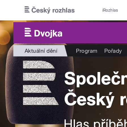
Přejít k hlavnímu obsahu
iRozhlas
Aktuální dění
Program
Pořady