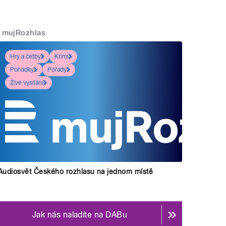
mujRozhlas
Hry a četby
Krimi
Pohádky
Pořady
Živé vysílání
Audiosvět Českého rozhlasu na jednom místě
Jak nás naladíte na DABu