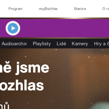
Program
mujRozhlas
Stanice
O r
Audioarchiv
Playlisty
Lidé
Kamery
Hry a 