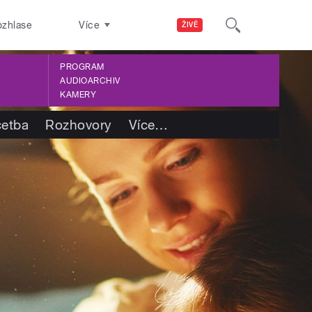
ozhlase
Více
ŽIVĚ
PROGRAM
AUDIOARCHIV
KAMERY
četba
Rozhovory
Více
…