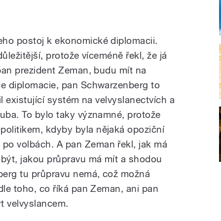
eho postoj k ekonomické diplomacii.
ůležitější, protože víceméně řekl, že já
 pan prezident Zeman, budu mít na
če diplomacie, pan Schwarzenberg to
l existující systém na velvyslanectvích a
Kuba. To bylo taky významné, protože
olitikem, kdyby byla nějaká opoziční
po volbách. A pan Zeman řekl, jak má
 být, jakou průpravu má mít a shodou
berg tu průpravu nemá, což možná
dle toho, co říká pan Zeman, ani pan
t velvyslancem.