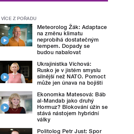
VÍCE Z POŘADU
Meteorolog Žák: Adaptace
na změnu klimatu
neprobíhá dostatečným
tempem. Dopady se
budou nabalovat
Ukrajinistka Víchová:
Rusko je v jistém smyslu
silnější než NATO. Pomoct
může jen únava na bojišti
Ekonomka Matesová: Báb
al-Mandab jako druhý
Hormuz? Blokování úžin se
stává nástojem hybridní
války
Politolog Petr Just: Spor