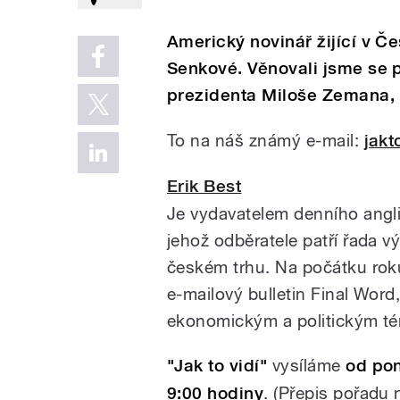
Americký novinář žijící v Če
Senkové. Věnovali jsme se
prezidenta Miloše Zemana, 
To na náš známý e-mail:
jakt
Erik Best
Je vydavatelem denního angli
jehož odběratele patří řada 
českém trhu. Na počátku rok
e-mailový bulletin Final Word
ekonomickým a politickým té
"Jak to vidí"
vysíláme
od pon
9:00 hodiny
. (Přepis pořadu 