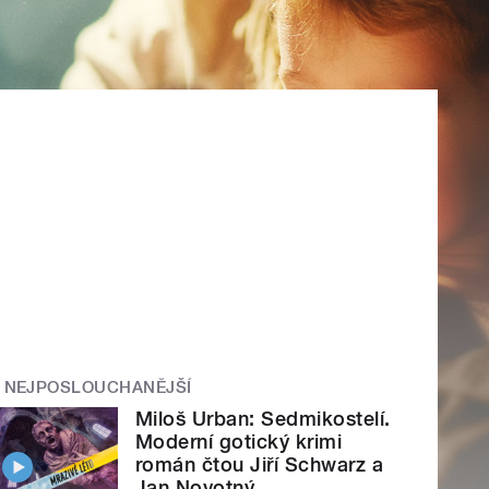
NEJPOSLOUCHANĚJŠÍ
Miloš Urban: Sedmikostelí.
Moderní gotický krimi
román čtou Jiří Schwarz a
Jan Novotný