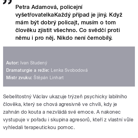
Petra Adamová, policejní
vyšetřovatelkaKaždý případ je jiný. Když
mám být dobrý policajt, musím o tom
člověku zjistit všechno. Co svědčí proti
němu i pro něj. Nikdo není černobílý.
Autor:
Ivan Studený
Dramaturgie a režie:
Lenka Svobodová
Mistr zvuku:
Štěpán Linhart
Sebelítostný Václav ukazuje trýzeň psychicky labilního
člověka, který se chová agresivně ve chvíli, kdy je
zahnán do kouta a nezvládá své emoce. A nakonec
vystupuje v pořadu i skupina agresorů, kteří z vlastní vůle
vyhledali terapeutickou pomoc.