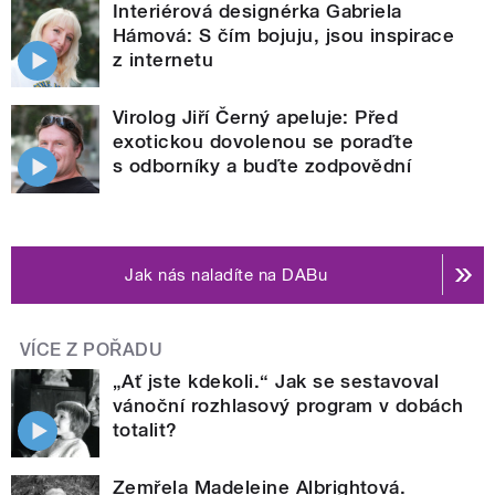
Interiérová designérka Gabriela
Hámová: S čím bojuju, jsou inspirace
z internetu
Virolog Jiří Černý apeluje: Před
exotickou dovolenou se poraďte
s odborníky a buďte zodpovědní
Jak nás naladíte na DABu
VÍCE Z POŘADU
„Ať jste kdekoli.“ Jak se sestavoval
vánoční rozhlasový program v dobách
totalit?
Zemřela Madeleine Albrightová.