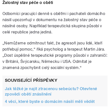
Žalostný stav péče o oběti
Odborníci pracující denně s oběťmi i pachateli domácího
násilí upozorňují v dokumentu na žalostný stav péče o
násilné osoby. Například terapeutická skupina působí v
celé republice jedna jediná.
„Nemůžeme odmítnout fakt, že agresoři jsou lidé, kteří
potřebují pomoc,“ říká psycholog a terapeut Martin Jára.
„Dost úspěšné terapeutické programy působí v zahraničí:
v Británii, Švýcarsku, Německu i USA. Odmítat je
znamená zpochybnit celý sociální systém.“
SOUVISEJÍCÍ PŘÍSPĚVKY
Jak těžké je najít ztracenou sebeúctu? Otevřené
zpovědi obětí znásilnění
4 věci, které byste o domácím násilí měli vědět