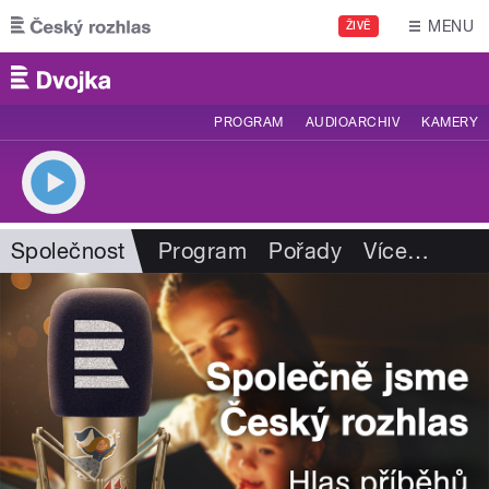
Přejít k hlavnímu obsahu
MENU
ŽIVĚ
PROGRAM
AUDIOARCHIV
KAMERY
Společnost
Program
Pořady
Více
…