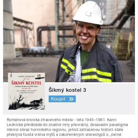
Šikmý kostel 3
Koupit
Románová kronika ztraceného města - léta 1945–1961. Karin
Lednická předkládá do značné míry převratný, dosavadní paradigma
měnící obraz hornického regionu, jehož zahlazenou historii stále
překrývá tlustá vrstva mýtů a zakořeněných stereotypů o „černé