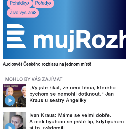
Pohádky
Pořady
Živé vysílání
Audiosvět Českého rozhlasu na jednom místě
MOHLO BY VÁS ZAJÍMAT
„Vy jste říkal, že není téma, kterého
bychom se nemohli dotknout.“ Jan
Kraus u sestry Angeliky
Ivan Kraus: Máme se velmi dobře.
A měli bychom se ještě líp, kdybychom
si to uvědomili