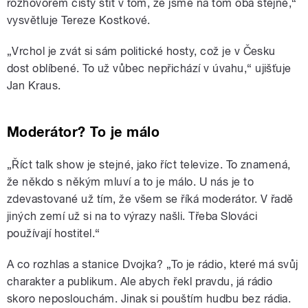
rozhovorem čistý štít v tom, že jsme na tom oba stejně,“
vysvětluje Tereze Kostkové.
„Vrchol je zvát si sám politické hosty, což je v Česku
dost oblíbené. To už vůbec nepřichází v úvahu,“ ujišťuje
Jan Kraus.
Moderátor? To je málo
„Říct talk show je stejné, jako říct televize. To znamená,
že někdo s někým mluví a to je málo. U nás je to
zdevastované už tím, že všem se říká moderátor. V řadě
jiných zemí už si na to výrazy našli. Třeba Slováci
používají hostitel.“
A co rozhlas a stanice Dvojka? „To je rádio, které má svůj
charakter a publikum. Ale abych řekl pravdu, já rádio
skoro neposlouchám. Jinak si pouštím hudbu bez rádia.