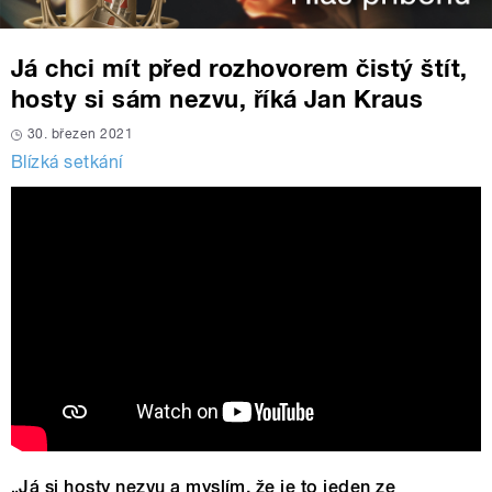
Já chci mít před rozhovorem čistý štít,
hosty si sám nezvu, říká Jan Kraus
30. březen 2021
Blízká setkání
„Já si hosty nezvu a myslím, že je to jeden ze