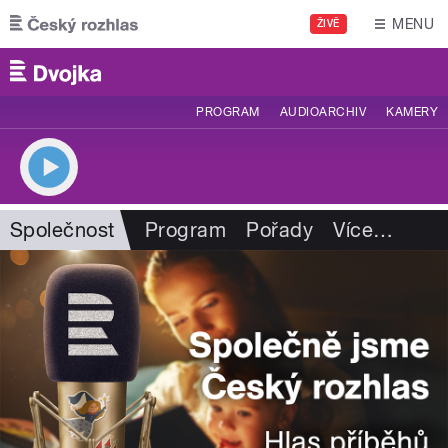
Přejít k hlavnímu obsahu
MENU
ŽIVĚ
PROGRAM
AUDIOARCHIV
KAMERY
Společnost
Program
Pořady
Více
…