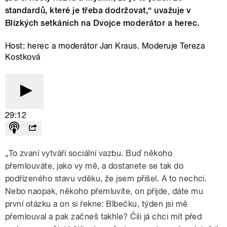
standardů, které je třeba dodržovat,“ uvažuje v
Blízkých setkáních na Dvojce moderátor a herec.
Host: herec a moderátor Jan Kraus. Moderuje Tereza
Kostková
29:12
„To zvaní vytváří sociální vazbu. Buď někoho
přemlouváte, jako vy mě, a dostanete se tak do
podřízeného stavu vděku, že jsem přišel. A to nechci.
Nebo naopak, někoho přemluvíte, on přijde, dáte mu
první otázku a on si řekne: Blbečku, týden jsi mě
přemlouval a pak začneš takhle? Čili já chci mít před