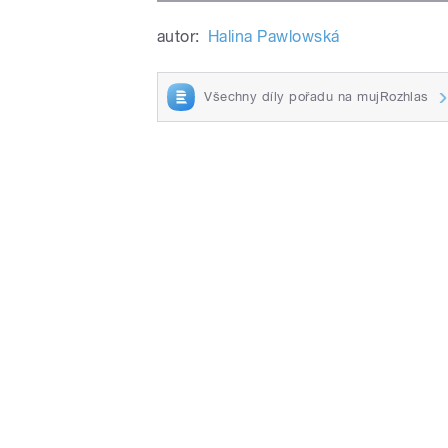
autor:
Halina Pawlowská
Všechny díly pořadu na mujRozhlas