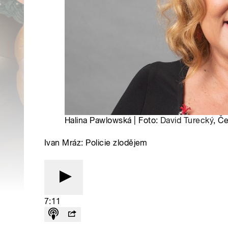
Halina Pawlowská | Foto:
David Turecký
, Č
Ivan Mráz: Policie zlodějem
7:11