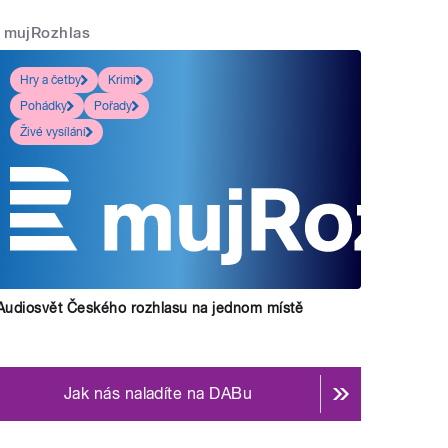
mujRozhlas
Hry a četby
Krimi
Pohádky
Pořady
Živé vysílání
Audiosvět Českého rozhlasu na jednom místě
Jak nás naladíte na DABu