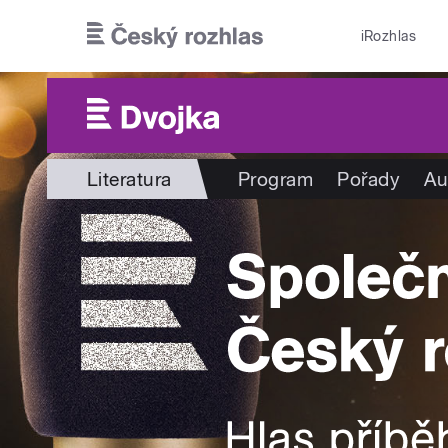
Přejít k hlavnímu obsahu
iRozhlas
Literatura
Program
Pořady
Au