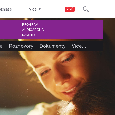
ozhlase
Více
ŽIVĚ
PROGRAM
AUDIOARCHIV
KAMERY
ba
Rozhovory
Dokumenty
Více
…