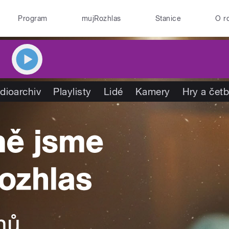
Program
mujRozhlas
Stanice
O r
dioarchiv
Playlisty
Lidé
Kamery
Hry a čet