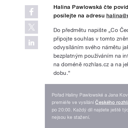
Halina Pawlowská čte poví
posílejte na adresu
halina@
Do předmětu napište „Co Čec
připojte souhlas v tomto zně
odvysíláním svého námětu ja
bezplatným používáním na in
na doméně rozhlas.cz a na j
dobu.“
Pořad Haliny Pawlowské a Jana Kova
premiéře ve vysílání
Českého rozhl
po 20:00. Každý díl najdete ještě t
nejsou ke stažení.