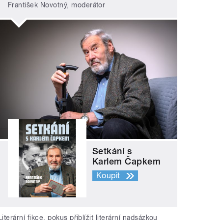
František Novotný, moderátor
Setkání s
Karlem Čapkem
Koupit
Literární fikce, pokus přiblížit literární nadsázkou