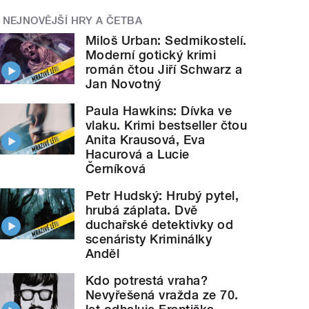
NEJNOVĚJŠÍ HRY A ČETBA
Miloš Urban: Sedmikostelí.
Moderní gotický krimi
román čtou Jiří Schwarz a
Jan Novotný
Paula Hawkins: Dívka ve
vlaku. Krimi bestseller čtou
Anita Krausová, Eva
Hacurová a Lucie
Černíková
Petr Hudský: Hrubý pytel,
hrubá záplata. Dvě
duchařské detektivky od
scenáristy Kriminálky
Anděl
Kdo potrestá vraha?
Nevyřešená vražda ze 70.