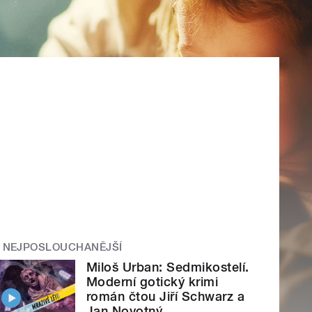
NEJPOSLOUCHANĚJŠÍ
Miloš Urban: Sedmikostelí.
Moderní gotický krimi
román čtou Jiří Schwarz a
Jan Novotný