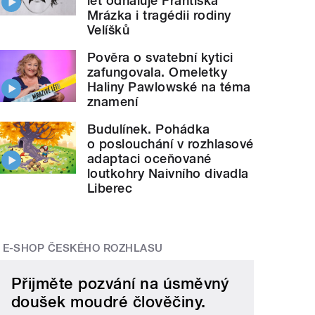
let odhaluje Františka
Mrázka i tragédii rodiny
Velíšků
Pověra o svatební kytici
zafungovala. Omeletky
Haliny Pawlowské na téma
znamení
Budulínek. Pohádka
o poslouchání v rozhlasové
adaptaci oceňované
loutkohry Naivního divadla
Liberec
E-SHOP ČESKÉHO ROZHLASU
Přijměte pozvání na úsměvný
doušek moudré člověčiny.