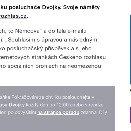
dku posluchače Dvojky. Svoje náměty
rozhlas.cz
.
h, to Němcová“ a do těla e-mailu
ní: „Souhlasím s úpravou a následným
ko posluchačský příspěvek a s jeho
ternetových stránkách Českého rozhlasu
eho sociálních profilech na neomezenou
říka Pokračování za chvilku poslouchejte v
asu Dvojky
každý den po 12:00 anebo v repríze
ýden po odvysílání
na stránce pořadu
zdarma. Díly